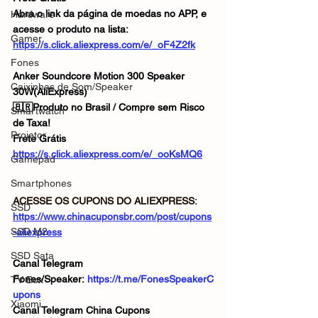
Abra o link da página de moedas no APP, e 
Hardware
acesse o produto na lista:
Gamer
https://s.click.aliexpress.com/e/_oF4Z2fk
Fones
Anker Soundcore Motion 300 Speaker 
Caixinhas de Som/Speaker
30W(AliExpress)
🇧🇷Produto no Brasil / Compre sem Risco 
Smartwatch
de Taxa!
Projetor
Frete Grátis
https://s.click.aliexpress.com/e/_ooKsMQ6
Gamepad
Smartphones
ACESSE OS CUPONS DO ALIEXPRESS: 
SSD
https://www.chinacuponsbr.com/post/cupons
SSD M2
-aliexpress
SSD Sata
Canal Telegram 
Fones/Speaker: 
https://t.me/FonesSpeakerC
TV Box
upons
Xiaomi
Canal Telegram China Cupons 