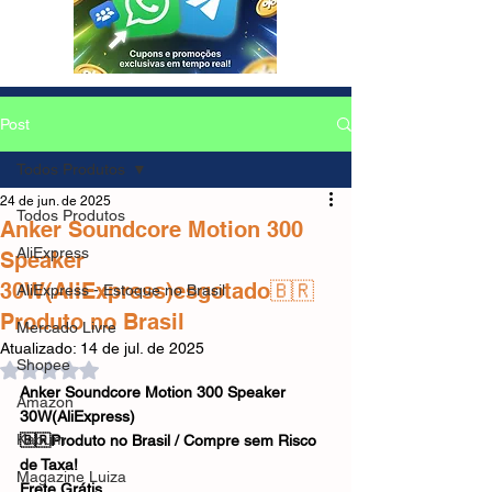
Post
Todos Produtos
24 de jun. de 2025
Todos Produtos
Anker Soundcore Motion 300
AliExpress
Speaker
30W(AliExpress)esgotado🇧🇷
AliExpress - Estoque no Brasil
Produto no Brasil
Mercado Livre
Atualizado:
14 de jul. de 2025
Shopee
Avaliado com NaN de 5 estrelas.
Anker Soundcore Motion 300 Speaker 
Amazon
30W(AliExpress)
Kabum
🇧🇷Produto no Brasil / Compre sem Risco 
de Taxa!
Magazine Luiza
Frete Grátis