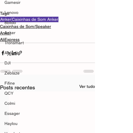
Gamesir
Lenovo
Tags:
Anker
Caixinhas de Som Anker
8bitdo
Caixinhas de Som/Speaker
Anker
Anker
AliExpress
Tronsmart
Amazfit
DJI
Zeblaze
Fifine
Ver tudo
Posts recentes
QCY
Colmi
Essager
Haylou