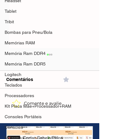
Headset
Tablet
Tribit
Bombas para Pneu/Bola
Memórias RAM
Memória Ram DDR4
Memória Ram DDR5
Logitech
Comentários
0.0 / 5 (0)
Teclados
Processadores
Comente e avalie
AliExpress - Calendário
Mifa A90 Speak
KIt Placa Mãe+Processador+RAM
de Campanha AGOSTO
Preto(AliExpres
2026
R$263,09🇧🇷Pr
Consoles Portáteis
Brasil
Consoles
Máquina Cortar Cabelo/Pêlos