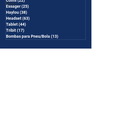
Colmi
(22)
22 posts
Gimbal
Essager
(25)
25 posts
Haylou
(38)
38 posts
Headset
(63)
63 posts
Tablet
(44)
44 posts
Tribit
(17)
17 posts
Bombas para Pneu/Bola
(13)
13 posts