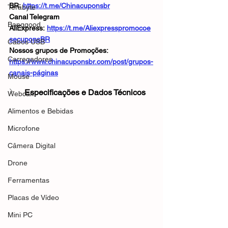
BR: 
https://t.me/Chinacuponsbr
Terabyte
Canal Telegram 
Banggood
AliExpress: 
https://t.me/Aliexpresspromocoe
secuponsBR
Cabos USB
Nossos grupos de Promoções: 
Carregadores
https://www.chinacuponsbr.com/post/grupos-
canais-páginas
Mouse
Especificações e Dados Técnicos
Webcam
Alimentos e Bebidas
Microfone
Câmera Digital
Drone
Ferramentas
Placas de Vídeo
Mini PC