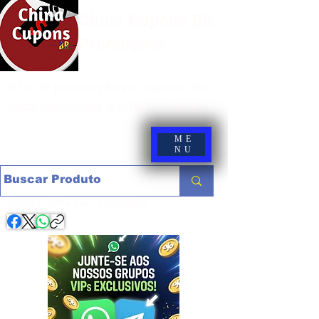
China Cupons BR -
Promoções
Site de promoções e cupons de
lojas nacionais e internacionais
ME
NU
Compartilhe com os amigos