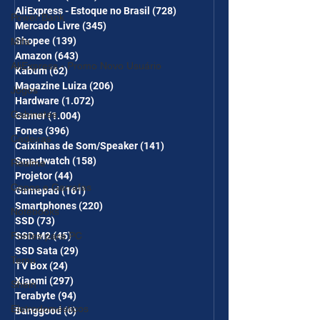
CUPONS SÃO VÁLIDOS NO
AliExpress - Estoque no Brasil
(728)
728 posts
Power Bank
COMBO
Mercado Livre
(345)
345 posts
Shopee
(139)
139 posts
Mifa
Amazon
(643)
643 posts
AliExpress - Promo Novo Usuário
Kabum
(62)
62 posts
Magazine Luiza
(206)
206 posts
Jogos
Hardware
(1.072)
1.072 posts
Gabinetes
Gamer
(1.004)
1.004 posts
Fones
(396)
396 posts
Cadeiras
Caixinhas de Som/Speaker
(141)
141 posts
Smartwatch
(158)
158 posts
Realme
Projetor
(44)
44 posts
Copos e Garrafas
Gamepad
(161)
161 posts
Smartphones
(220)
220 posts
Notebooks
SSD
(73)
73 posts
SSD M2
(45)
45 posts
Fontes para PC
SSD Sata
(29)
29 posts
Temu
TV Box
(24)
24 posts
Xiaomi
(297)
297 posts
Shein
Terabyte
(94)
94 posts
Eletrodomésticos
Banggood
(6)
6 posts