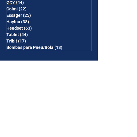
QCY
(44)
44 posts
Gimbal
Colmi
(22)
22 posts
Essager
(25)
25 posts
Haylou
(38)
38 posts
Headset
(63)
63 posts
Tablet
(44)
44 posts
Tribit
(17)
17 posts
Bombas para Pneu/Bola
(13)
13 posts