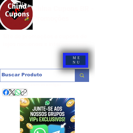
China Cupons BR -
Promoções
Site de promoções e cupons de
lojas nacionais e internacionais
ME
NU
Compartilhe com os amigos