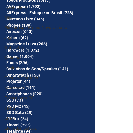
desc em 10 itens) OS
Todos Produtos
(3.437)
3.437 posts
AliExpress
(1.792)
1.792 posts
Power Bank
CUPONS SÃO VÁLIDOS NO
AliExpress - Estoque no Brasil
(728)
728 posts
COMBO
Mifa
Mercado Livre
(345)
345 posts
Shopee
(139)
139 posts
AliExpress - Promo Novo Usuário
Amazon
(643)
643 posts
Jogos
Kabum
(62)
62 posts
Magazine Luiza
(206)
206 posts
Gabinetes
Hardware
(1.072)
1.072 posts
Gamer
(1.004)
1.004 posts
Cadeiras
Fones
(396)
396 posts
Realme
Caixinhas de Som/Speaker
(141)
141 posts
Smartwatch
(158)
158 posts
Copos e Garrafas
Projetor
(44)
44 posts
Gamepad
(161)
161 posts
Notebooks
Smartphones
(220)
220 posts
Fontes para PC
SSD
(73)
73 posts
SSD M2
(45)
45 posts
Temu
SSD Sata
(29)
29 posts
Shein
TV Box
(24)
24 posts
Xiaomi
(297)
297 posts
Eletrodomésticos
Terabyte
(94)
94 posts