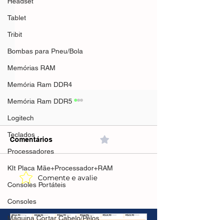
Headset
Tablet
Tribit
Bombas para Pneu/Bola
Memórias RAM
Memória Ram DDR4
Memória Ram DDR5
Logitech
Teclados
Comentários
0.0 / 5 (0)
Processadores
KIt Placa Mãe+Processador+RAM
Comente e avalie
Mifa A90 Speaker 60w
Mifa A90 Speak
Consoles Portáteis
Preto(AliExpress)Preto-
verde(AliExpre
R$263,09🇧🇷Produto no
R$204,66 🇧🇷P
Consoles
Brasil
no Brasil
Máquina Cortar Cabelo/Pêlos