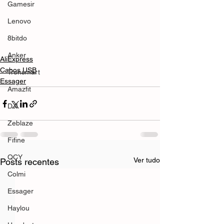
Gamesir
Lenovo
8bitdo
Anker
AliExpress
Cabos USB
Tronsmart
Essager
Amazfit
DJI
Zeblaze
Fifine
QCY
Ver tudo
Posts recentes
Colmi
Essager
Haylou