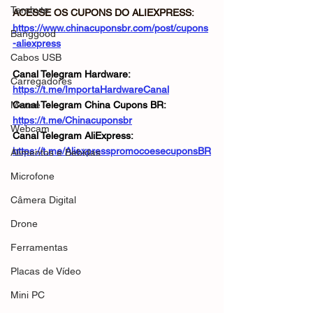
Terabyte
ACESSE OS CUPONS DO ALIEXPRESS: 
https://www.chinacuponsbr.com/post/cupons
Banggood
-aliexpress
Cabos USB
Canal Telegram Hardware: 
Carregadores
https://t.me/ImportaHardwareCanal
Mouse
Canal Telegram China Cupons BR: 
https://t.me/Chinacuponsbr
Webcam
Canal Telegram AliExpress: 
https://t.me/AliexpresspromocoesecuponsBR
Alimentos e Bebidas
Microfone
Câmera Digital
Drone
Ferramentas
Placas de Vídeo
Mini PC