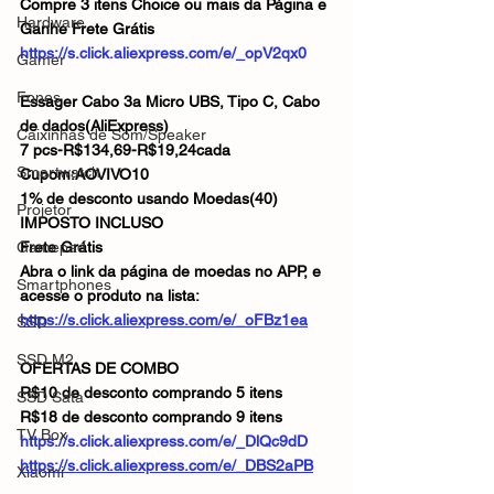
Compre 3 itens Choice ou mais da Página e 
Hardware
Ganhe Frete Grátis
https://s.click.aliexpress.com/e/_opV2qx0
Gamer
Fones
Essager Cabo 3a Micro UBS, Tipo C, Cabo 
de dados(AliExpress)
Caixinhas de Som/Speaker
7 pcs-R$134,69-R$19,24cada
Smartwatch
Cupom:AOVIVO10
1% de desconto usando Moedas(40)
Projetor
IMPOSTO INCLUSO
Gamepad
Frete Grátis
Abra o link da página de moedas no APP, e 
Smartphones
acesse o produto na lista:
https://s.click.aliexpress.com/e/_oFBz1ea
SSD
SSD M2
OFERTAS DE COMBO
R$10 de desconto comprando 5 itens
SSD Sata
R$18 de desconto comprando 9 itens
TV Box
https://s.click.aliexpress.com/e/_DlQc9dD
https://s.click.aliexpress.com/e/_DBS2aPB
Xiaomi