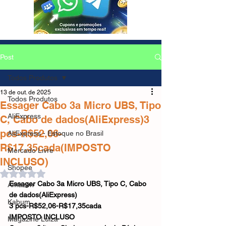
Post
Todos Produtos
13 de out. de 2025
Todos Produtos
Essager Cabo 3a Micro UBS, Tipo
AliExpress
C, Cabo de dados(AliExpress)3
pcs-R$52,06-
AliExpress - Estoque no Brasil
R$17,35cada(IMPOSTO
Mercado Livre
INCLUSO)
Shopee
Avaliado com NaN de 5 estrelas.
Essager Cabo 3a Micro UBS, Tipo C, Cabo 
Amazon
de dados(AliExpress)
Kabum
3 pcs-R$52,06-R$17,35cada
IMPOSTO INCLUSO
Magazine Luiza