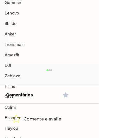
Gamesir
Lenovo
8bitdo
Anker
Tronsmart
Amazfit
DJI
Zeblaze
Fifine
Comentários
0.0 / 5 (0)
QCY
Colmi
Essager
Comente e avalie
CUPONS E
Creatina Pura 600g Dark
PROMOÇÕES
Lab
Haylou
MAGAZINE LUI
Monohidratada(Magazine