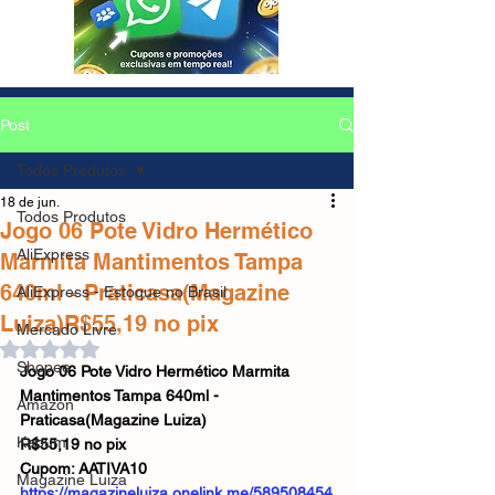
Post
Todos Produtos
18 de jun.
Todos Produtos
Jogo 06 Pote Vidro Hermético
AliExpress
Marmita Mantimentos Tampa
640ml - Praticasa(Magazine
AliExpress - Estoque no Brasil
Luiza)R$55,19 no pix
Mercado Livre
Avaliado com NaN de 5 estrelas.
Shopee
Jogo 06 Pote Vidro Hermético Marmita 
Mantimentos Tampa 640ml - 
Amazon
Praticasa(Magazine Luiza)
Kabum
R$55,19 no pix
Cupom: AATIVA10
Magazine Luiza
https://magazineluiza.onelink.me/589508454