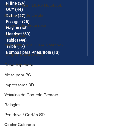
Fifine
(26)
26 posts
Memória Ram DDR5 Notebook
QCY
(44)
44 posts
Acessórios de Celular
Colmi
(22)
22 posts
Essager
(25)
25 posts
Câmera de Segurança
Haylou
(38)
38 posts
Headset
(63)
63 posts
MousePads
Tablet
(44)
44 posts
Memórtia Ram DDR4 Notebook
Tribit
(17)
17 posts
Bombas para Pneu/Bola
(13)
13 posts
Roupas e Acessórios
Robô Aspirador
Mesa para PC
Impressoras 3D
Veículos de Controle Remoto
Relógios
Pen drive / Cartão SD
Cooler Gabinete