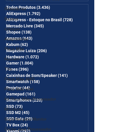
desc em 6 itens/R$25 de
desc em 10 itens) OS
Todos Produtos
(3.436)
3.436 posts
Roteadores
AliExpress
(1.792)
1.792 posts
CUPONS SÃO VÁLIDOS NO
Baseus
AliExpress - Estoque no Brasil
(728)
728 posts
COMBO
Mercado Livre
(345)
345 posts
iclamper
Shopee
(138)
138 posts
Amazon
(643)
643 posts
Adaptadores
Kabum
(62)
62 posts
Placa Mãe
Magazine Luiza
(206)
206 posts
Hardware
(1.072)
1.072 posts
Nuuvem
Gamer
(1.004)
1.004 posts
TVs
Fones
(396)
396 posts
Caixinhas de Som/Speaker
(141)
141 posts
Placa Mãe AMD
Smartwatch
(158)
158 posts
Projetor
(44)
44 posts
Placa Mãe Intel
Gamepad
(161)
161 posts
Kit Placa Mãe+Processador
Smartphones
(220)
220 posts
SSD
(73)
73 posts
Monitores
SSD M2
(45)
45 posts
SSD Sata
(29)
29 posts
Suportes para Monitor
TV Box
(24)
24 posts
Cooler para Processador
Xiaomi
(297)
297 posts