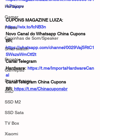
Hardware
/k7tajopv
Gamer
CUPONS MAGAZINE LUIZA:  
https://wix.to/fcNB3n
Fones
Novo Canal do Whatsapp China Cupons 
Caixinhas de Som/Speaker
BR:  
https://whatsapp.com/channel/0029Vaj5RtC1
Smartwatch
SWszsWmCtf2t
Projetor
Canal Telegram 
Hardware: 
https://t.me/ImportaHardwareCan
Gamepad
al
Smartphones
Canal Telegram China Cupons 
BR: 
https://t.me/Chinacuponsbr
SSD
SSD M2
SSD Sata
TV Box
Xiaomi