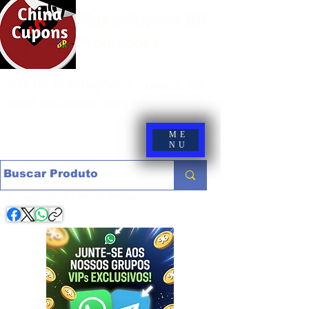
China Cupons BR -
Promoções
Site de promoções e cupons de
lojas nacionais e internacionais
ME
NU
Compartilhe com os amigos