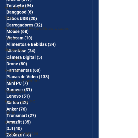
Terabyte
(94)
94 posts
Power Bank
Banggood
(6)
6 posts
Mifa
Cabos USB
(20)
20 posts
Carregadores
(32)
32 posts
AliExpress - Promo Novo Usuário
Mouse
(68)
68 posts
Webcam
(10)
10 posts
Jogos
Alimentos e Bebidas
(34)
34 posts
Gabinetes
Microfone
(34)
34 posts
Câmera Digital
(5)
5 posts
Cadeiras
Drone
(80)
80 posts
Realme
Ferramentas
(60)
60 posts
Placas de Vídeo
(133)
133 posts
Copos e Garrafas
Mini PC
(7)
7 posts
Gamesir
(31)
31 posts
Notebooks
Lenovo
(51)
51 posts
Fontes para PC
8bitdo
(42)
42 posts
Anker
(76)
76 posts
Temu
Tronsmart
(27)
27 posts
Amazfit
(35)
35 posts
Shein
DJI
(40)
40 posts
Eletrodomésticos
Zeblaze
(16)
16 posts