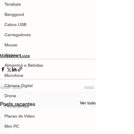
Terabyte
Banggood
Cabos USB
Carregadores
Mouse
Webcam
Magazine Luiza
Alimentos e Bebidas
Microfone
Câmera Digital
Drone
Ver tudo
Posts recentes
Ferramentas
Placas de Vídeo
Mini PC