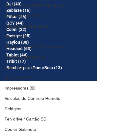
DJI
(40)
40 posts
Memória Ram DDR5 Notebook
Zeblaze
(16)
16 posts
Acessórios de Celular
Fifine
(26)
26 posts
QCY
(44)
44 posts
Câmera de Segurança
Colmi
(22)
22 posts
Essager
(25)
25 posts
MousePads
Haylou
(38)
38 posts
Memórtia Ram DDR4 Notebook
Headset
(63)
63 posts
Tablet
(44)
44 posts
Roupas e Acessórios
Tribit
(17)
17 posts
Robô Aspirador
Bombas para Pneu/Bola
(13)
13 posts
Mesa para PC
Impressoras 3D
Veículos de Controle Remoto
Relógios
Pen drive / Cartão SD
Cooler Gabinete