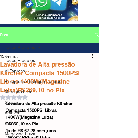
Post
Todos Produtos
15 de mai.
Todos Produtos
Lavadora de Alta pressão
AliExpress
Kärcher Compacta 1500PSI
Libras 1400W(Magazine
AliExpress - Estoque no Brasil
Luiza)R$269,10 no Pix
Mercado Livre
Avaliado com NaN de 5 estrelas.
Shopee
Lavadora de Alta pressão Kärcher 
Compacta 1500PSI Libras 
Amazon
1400W(Magazine Luiza)
Kabum
R$269,10 no Pix
4x de R$ 67,28 sem juros
Magazine Luiza
Cupom: PRESENTEFS