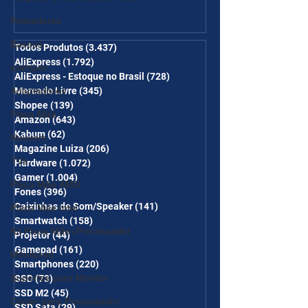
Ganhe Frete Grátis(R$10 de
Roteadores
desc em 6 itens/R$25 de
Baseus
desc em 10 itens) OS
Todos Produtos
(3.437)
3.437 posts
AliExpress
(1.792)
1.792 posts
CUPONS SÃO VÁLIDOS NO
iclamper
AliExpress - Estoque no Brasil
(728)
728 posts
COMBO
Adaptadores
Mercado Livre
(345)
345 posts
Shopee
(139)
139 posts
Placa Mãe
Amazon
(643)
643 posts
Kabum
(62)
62 posts
Nuuvem
Magazine Luiza
(206)
206 posts
TVs
Hardware
(1.072)
1.072 posts
Gamer
(1.004)
1.004 posts
Placa Mãe AMD
Fones
(396)
396 posts
Caixinhas de Som/Speaker
(141)
141 posts
Placa Mãe Intel
Smartwatch
(158)
158 posts
Kit Placa Mãe+Processador
Projetor
(44)
44 posts
Gamepad
(161)
161 posts
Monitores
Smartphones
(220)
220 posts
Suportes para Monitor
SSD
(73)
73 posts
SSD M2
(45)
45 posts
Cooler para Processador
SSD Sata
(29)
29 posts