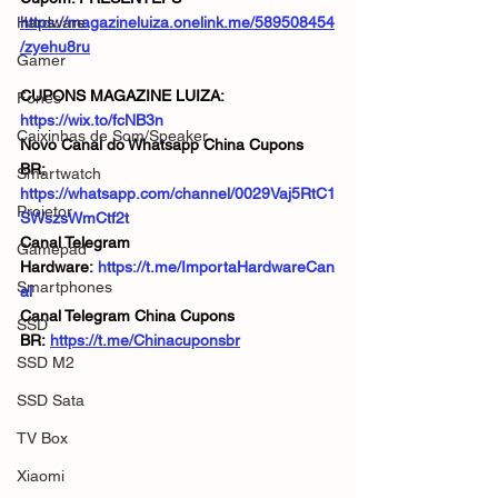
Hardware
https://magazineluiza.onelink.me/589508454
/zyehu8ru
Gamer
CUPONS MAGAZINE LUIZA:  
Fones
https://wix.to/fcNB3n
Caixinhas de Som/Speaker
Novo Canal do Whatsapp China Cupons 
BR:  
Smartwatch
https://whatsapp.com/channel/0029Vaj5RtC1
Projetor
SWszsWmCtf2t
Canal Telegram 
Gamepad
Hardware: 
https://t.me/ImportaHardwareCan
Smartphones
al
Canal Telegram China Cupons 
SSD
BR: 
https://t.me/Chinacuponsbr
SSD M2
SSD Sata
TV Box
Xiaomi