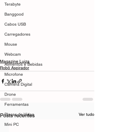
Terabyte
Banggood
Cabos USB
Carregadores
Mouse
Webcam
Magazine Luiza
Alimentos e Bebidas
Robô Aspirador
Microfone
Câmera Digital
Drone
Ferramentas
Placas de Vídeo
Ver tudo
Posts recentes
Mini PC