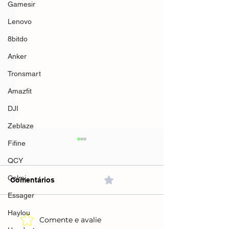
Gamesir
Lenovo
8bitdo
Anker
Tronsmart
Amazfit
DJI
Zeblaze
Fifine
QCY
Colmi
Comentários
0.0 / 5 (0)
Essager
Haylou
Comente e avalie
Máquina de Cortar
Creatina Pura 