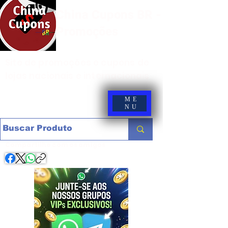
China Cupons BR -
Promoções
Site de promoções e cupons de
lojas nacionais e internacionais
ME
NU
Compartilhe com os amigos