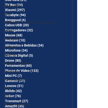
TV Box
(24)
24 posts
Power Bank
Xiaomi
(297)
297 posts
Mifa
Terabyte
(94)
94 posts
Banggood
(6)
6 posts
AliExpress - Promo Novo Usuário
Cabos USB
(20)
20 posts
Carregadores
(32)
32 posts
Jogos
Mouse
(68)
68 posts
Gabinetes
Webcam
(10)
10 posts
Alimentos e Bebidas
(34)
34 posts
Cadeiras
Microfone
(34)
34 posts
Realme
Câmera Digital
(5)
5 posts
Drone
(80)
80 posts
Copos e Garrafas
Ferramentas
(60)
60 posts
Placas de Vídeo
(133)
133 posts
Notebooks
Mini PC
(7)
7 posts
Fontes para PC
Gamesir
(31)
31 posts
Lenovo
(51)
51 posts
Temu
8bitdo
(42)
42 posts
Shein
Anker
(76)
76 posts
Tronsmart
(27)
27 posts
Eletrodomésticos
Amazfit
(35)
35 posts