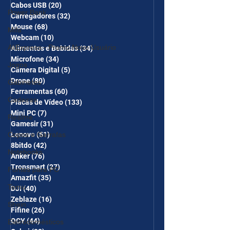
Cabos USB
(20)
20 posts
Power Bank
Carregadores
(32)
32 posts
Mouse
(68)
68 posts
Mifa
Webcam
(10)
10 posts
AliExpress - Promo Novo Usuário
Alimentos e Bebidas
(34)
34 posts
Microfone
(34)
34 posts
Jogos
Câmera Digital
(5)
5 posts
Drone
(80)
80 posts
Gabinetes
Ferramentas
(60)
60 posts
Cadeiras
Placas de Vídeo
(133)
133 posts
Mini PC
(7)
7 posts
Realme
Gamesir
(31)
31 posts
Copos e Garrafas
Lenovo
(51)
51 posts
8bitdo
(42)
42 posts
Notebooks
Anker
(76)
76 posts
Tronsmart
(27)
27 posts
Fontes para PC
Amazfit
(35)
35 posts
Temu
DJI
(40)
40 posts
Zeblaze
(16)
16 posts
Shein
Fifine
(26)
26 posts
QCY
(44)
44 posts
Eletrodomésticos