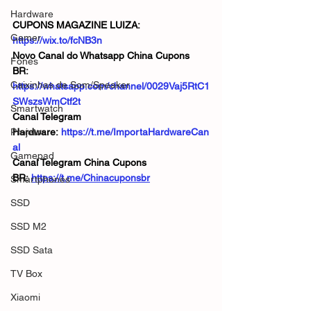
Hardware
CUPONS MAGAZINE LUIZA:  
Gamer
https://wix.to/fcNB3n
Novo Canal do Whatsapp China Cupons 
Fones
BR:  
Caixinhas de Som/Speaker
https://whatsapp.com/channel/0029Vaj5RtC1
SWszsWmCtf2t
Smartwatch
Canal Telegram 
Projetor
Hardware: 
https://t.me/ImportaHardwareCan
al
Gamepad
Canal Telegram China Cupons 
BR: 
https://t.me/Chinacuponsbr
Smartphones
SSD
SSD M2
SSD Sata
TV Box
Xiaomi