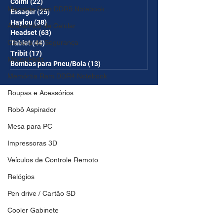
Colmi
(22)
22 posts
Memória Ram DDR5 Notebook
Essager
(25)
25 posts
Haylou
(38)
38 posts
Acessórios de Celular
Headset
(63)
63 posts
Câmera de Segurança
Tablet
(44)
44 posts
Tribit
(17)
17 posts
MousePads
Bombas para Pneu/Bola
(13)
13 posts
Memórtia Ram DDR4 Notebook
Roupas e Acessórios
Robô Aspirador
Mesa para PC
Impressoras 3D
Veículos de Controle Remoto
Relógios
Pen drive / Cartão SD
Cooler Gabinete