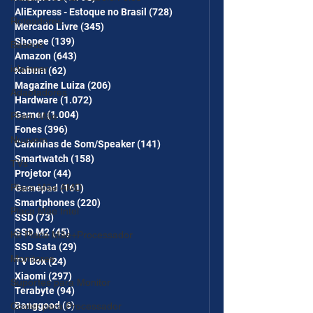
CUPONS SÃO VÁLIDOS NO
AliExpress - Estoque no Brasil
(728)
728 posts
COMBO
Roteadores
Mercado Livre
(345)
345 posts
Shopee
(139)
139 posts
Baseus
Amazon
(643)
643 posts
iclamper
Kabum
(62)
62 posts
Magazine Luiza
(206)
206 posts
Adaptadores
Hardware
(1.072)
1.072 posts
Gamer
(1.004)
1.004 posts
Placa Mãe
Fones
(396)
396 posts
Nuuvem
Caixinhas de Som/Speaker
(141)
141 posts
Smartwatch
(158)
158 posts
TVs
Projetor
(44)
44 posts
Placa Mãe AMD
Gamepad
(161)
161 posts
Smartphones
(220)
220 posts
Placa Mãe Intel
SSD
(73)
73 posts
SSD M2
(45)
45 posts
Kit Placa Mãe+Processador
SSD Sata
(29)
29 posts
Monitores
TV Box
(24)
24 posts
Xiaomi
(297)
297 posts
Suportes para Monitor
Terabyte
(94)
94 posts
Banggood
(6)
6 posts
Cooler para Processador