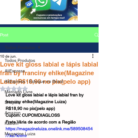
Post
Todos Produtos
10 de jun.
Todos Produtos
Love kit gloss labial e lápis labial
AliExpress
fran by franciny ehlke(Magazine
Luiza)R$18,90 no pix(pelo app)
AliExpress - Estoque no Brasil
Avaliado com NaN de 5 estrelas.
Mercado Livre
Love kit gloss labial e lápis labial fran by 
franciny ehlke(Magazine Luiza)
Shopee
R$18,90 no pix(pelo app)
Amazon
Cupom: CUPOMDIAGLOSS
Frete Vária de acordo com a Região
Kabum
https://magazineluiza.onelink.me/589508454
Magazine Luiza
/7xu7knmv