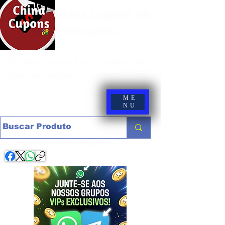
China Cupons BR -
Promoções
Site de promoções e cupons de
lojas nacionais e internacionais
ME
NU
Compartilhe com os amigos