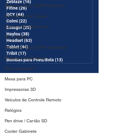
Zeblaze
(16)
16 posts
Memória Ram DDR5 Notebook
Fifine
(26)
26 posts
QCY
(44)
44 posts
Acessórios de Celular
Colmi
(22)
22 posts
Câmera de Segurança
Essager
(25)
25 posts
Haylou
(38)
38 posts
MousePads
Headset
(63)
63 posts
Tablet
(44)
44 posts
Memórtia Ram DDR4 Notebook
Tribit
(17)
17 posts
Roupas e Acessórios
Bombas para Pneu/Bola
(13)
13 posts
Robô Aspirador
Mesa para PC
Impressoras 3D
Veículos de Controle Remoto
Relógios
Pen drive / Cartão SD
Cooler Gabinete