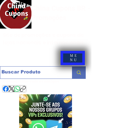
China Cupons BR -
Promoções
Site de promoções e cupons de
lojas nacionais e internacionais
ME
NU
Compartilhe com os amigos