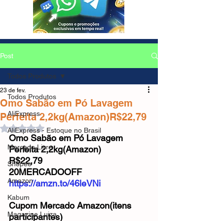
Post
Todos Produtos
23 de fev.
Todos Produtos
Omo Sabão em Pó Lavagem
AliExpress
Perfeita 2,2kg(Amazon)R$22,79
Avaliado com NaN de 5 estrelas.
AliExpress - Estoque no Brasil
Omo Sabão em Pó Lavagem 
Mercado Livre
Perfeita 2,2kg(Amazon)
R$22,79 
Shopee
20MERCADOOFF
Amazon
https://amzn.to/46leVNi
Kabum
Cupom Mercado Amazon(itens 
Magazine Luiza
participantes)