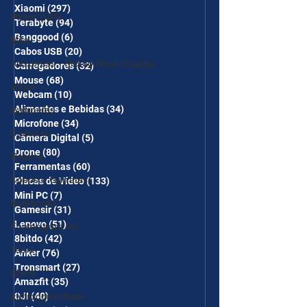
Xiaomi
(297)
297 posts
Power Bank
Terabyte
(94)
94 posts
Banggood
(6)
6 posts
Mifa
Cabos USB
(20)
20 posts
AliExpress - Promo Novo Usuário
Carregadores
(32)
32 posts
Mouse
(68)
68 posts
Jogos
Webcam
(10)
10 posts
Alimentos e Bebidas
(34)
34 posts
Gabinetes
Microfone
(34)
34 posts
Cadeiras
Câmera Digital
(5)
5 posts
Drone
(80)
80 posts
Realme
Ferramentas
(60)
60 posts
Copos e Garrafas
Placas de Vídeo
(133)
133 posts
Mini PC
(7)
7 posts
Notebooks
Gamesir
(31)
31 posts
Lenovo
(51)
51 posts
Fontes para PC
8bitdo
(42)
42 posts
Temu
Anker
(76)
76 posts
Tronsmart
(27)
27 posts
Shein
Amazfit
(35)
35 posts
DJI
(40)
40 posts
Eletrodomésticos