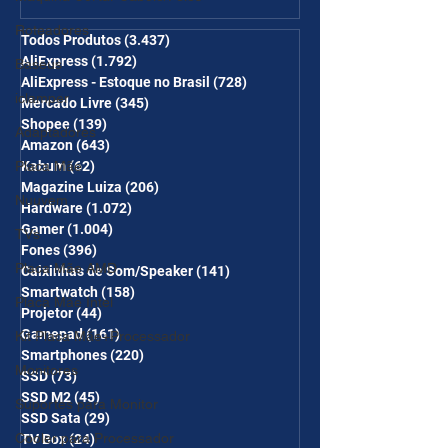
desc em 6 itens/R$25 de
Roteadores
desc em 10 itens) OS
Todos Produtos
(3.437)
3.437 posts
AliExpress
(1.792)
1.792 posts
Baseus
CUPONS SÃO VÁLIDOS NO
AliExpress - Estoque no Brasil
(728)
728 posts
COMBO
iclamper
Mercado Livre
(345)
345 posts
Shopee
(139)
139 posts
Adaptadores
Amazon
(643)
643 posts
Kabum
(62)
62 posts
Placa Mãe
Magazine Luiza
(206)
206 posts
Nuuvem
Hardware
(1.072)
1.072 posts
Gamer
(1.004)
1.004 posts
TVs
Fones
(396)
396 posts
Placa Mãe AMD
Caixinhas de Som/Speaker
(141)
141 posts
Smartwatch
(158)
158 posts
Placa Mãe Intel
Projetor
(44)
44 posts
Gamepad
(161)
161 posts
Kit Placa Mãe+Processador
Smartphones
(220)
220 posts
Monitores
SSD
(73)
73 posts
SSD M2
(45)
45 posts
Suportes para Monitor
SSD Sata
(29)
29 posts
Cooler para Processador
TV Box
(24)
24 posts