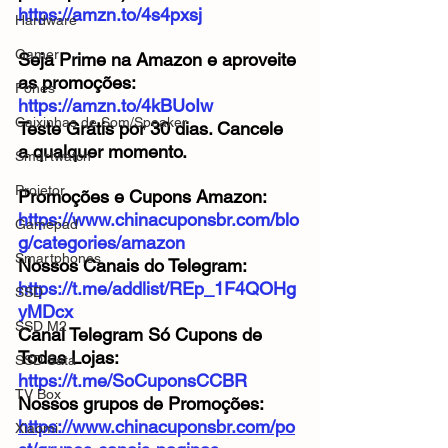
https://amzn.to/4s4pxsj
Hardware
Gamer
Seja Prime na Amazon e aproveite 
as promoções: 
Fones
https://amzn.to/4kBUoIw
Caixinhas de Som/Speaker
Teste Grátis por 30 dias. Cancele 
a qualquer momento.
Smartwatch
Projetor
Promoções e Cupons Amazon: 
https://www.chinacuponsbr.com/blo
Gamepad
g/categories/amazon
Smartphones
Nossos Canais do Telegram: 
https://t.me/addlist/REp_1F4QOHg
SSD
yMDcx
SSD M2
Canal Telegram Só Cupons de 
Todas Lojas: 
SSD Sata
https://t.me/SoCuponsCCBR
TV Box
Nossos grupos de Promoções: 
https://www.chinacuponsbr.com/po
Xiaomi