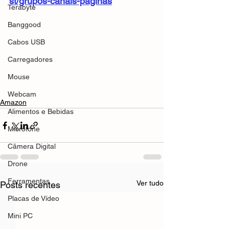
st/grupos-canais-paginas
Terabyte
Banggood
Cabos USB
Carregadores
Mouse
Webcam
Amazon
Alimentos e Bebidas
Microfone
Câmera Digital
Drone
Ferramentas
Ver tudo
Posts recentes
Placas de Vídeo
Mini PC