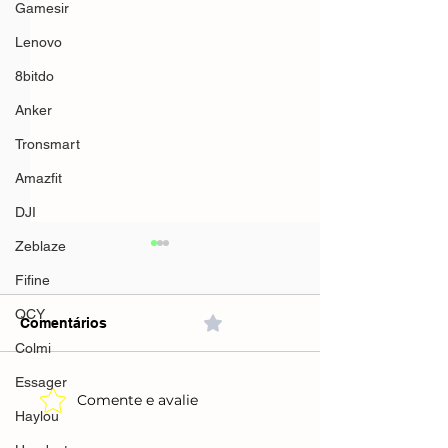
Gamesir
Lenovo
8bitdo
Anker
Tronsmart
Amazfit
DJI
Zeblaze
Fifine
QCY
Comentários
0.0 / 5 (0)
Colmi
Essager
Comente e avalie
Grand Theft Auto VI -
Console PlaySt
Haylou
PlayStation
Pro(Amazon)R$
5(Amazon)R$373,42 no
Pix // R$6.899 