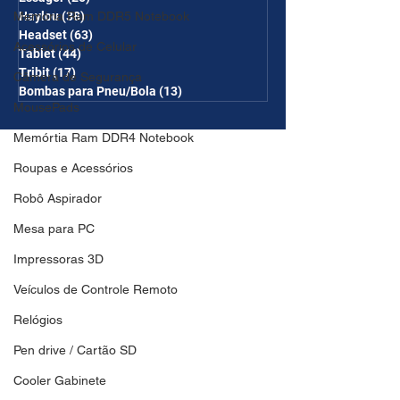
Memória Ram DDR5 Notebook
Haylou
(38)
38 posts
Headset
(63)
63 posts
Acessórios de Celular
Tablet
(44)
44 posts
Tribit
(17)
17 posts
Câmera de Segurança
Bombas para Pneu/Bola
(13)
13 posts
MousePads
Memórtia Ram DDR4 Notebook
Roupas e Acessórios
Robô Aspirador
Mesa para PC
Impressoras 3D
Veículos de Controle Remoto
Relógios
Pen drive / Cartão SD
Cooler Gabinete