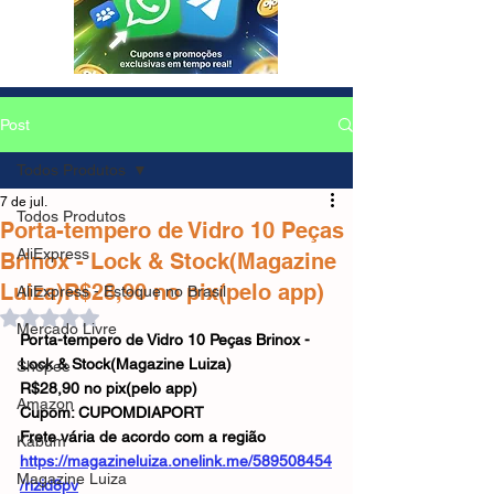
Post
Todos Produtos
7 de jul.
Todos Produtos
Porta-tempero de Vidro 10 Peças
AliExpress
Brinox - Lock & Stock(Magazine
Luiza)R$28,90 no pix(pelo app)
AliExpress - Estoque no Brasil
Avaliado com NaN de 5 estrelas.
Mercado Livre
Porta-tempero de Vidro 10 Peças Brinox - 
Lock & Stock(Magazine Luiza)
Shopee
R$28,90 no pix(pelo app)
Amazon
Cupom: CUPOMDIAPORT
Frete vária de acordo com a região
Kabum
https://magazineluiza.onelink.me/589508454
Magazine Luiza
/rizid8pv