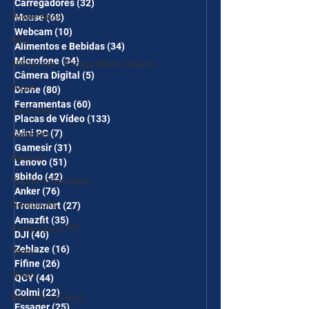
Carregadores
(32)
32 posts
Power Bank
Mouse
(68)
68 posts
Webcam
(10)
10 posts
Mifa
Alimentos e Bebidas
(34)
34 posts
Microfone
(34)
34 posts
AliExpress - Promo Novo Usuário
Câmera Digital
(5)
5 posts
Jogos
Drone
(80)
80 posts
Ferramentas
(60)
60 posts
Gabinetes
Placas de Vídeo
(133)
133 posts
Mini PC
(7)
7 posts
Cadeiras
Gamesir
(31)
31 posts
Realme
Lenovo
(51)
51 posts
8bitdo
(42)
42 posts
Copos e Garrafas
Anker
(76)
76 posts
Notebooks
Tronsmart
(27)
27 posts
Amazfit
(35)
35 posts
Fontes para PC
DJI
(40)
40 posts
Zeblaze
(16)
16 posts
Temu
Fifine
(26)
26 posts
Shein
QCY
(44)
44 posts
Colmi
(22)
22 posts
Eletrodomésticos
Essager
(25)
25 posts