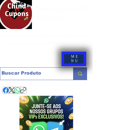
China Cupons BR -
Promoções
Site de promoções e cupons de
lojas nacionais e internacionais
ME
NU
Compartilhe com os amigos