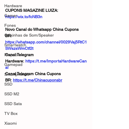
Hardware
CUPONS MAGAZINE LUIZA:  
Gamer
https://wix.to/fcNB3n
Fones
Novo Canal do Whatsapp China Cupons 
Caixinhas de Som/Speaker
BR:  
https://whatsapp.com/channel/0029Vaj5RtC1
Smartwatch
SWszsWmCtf2t
Projetor
Canal Telegram 
Hardware: 
https://t.me/ImportaHardwareCan
Gamepad
al
Canal Telegram China Cupons 
Smartphones
BR: 
https://t.me/Chinacuponsbr
SSD
SSD M2
SSD Sata
TV Box
Xiaomi