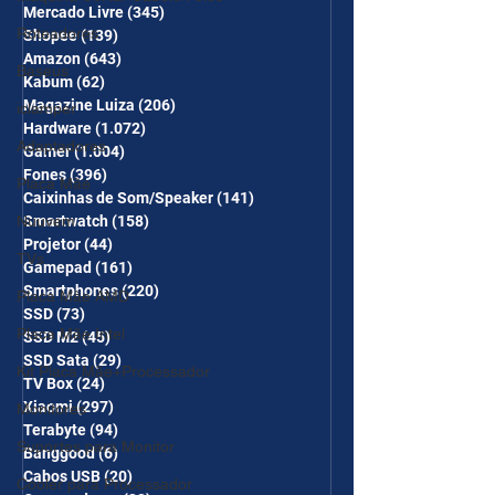
COMBO
Mercado Livre
(345)
345 posts
Roteadores
Shopee
(139)
139 posts
Amazon
(643)
643 posts
Baseus
Kabum
(62)
62 posts
Magazine Luiza
(206)
206 posts
iclamper
Hardware
(1.072)
1.072 posts
Adaptadores
Gamer
(1.004)
1.004 posts
Fones
(396)
396 posts
Placa Mãe
Caixinhas de Som/Speaker
(141)
141 posts
Nuuvem
Smartwatch
(158)
158 posts
Projetor
(44)
44 posts
TVs
Gamepad
(161)
161 posts
Smartphones
(220)
220 posts
Placa Mãe AMD
SSD
(73)
73 posts
Placa Mãe Intel
SSD M2
(45)
45 posts
SSD Sata
(29)
29 posts
Kit Placa Mãe+Processador
TV Box
(24)
24 posts
Xiaomi
(297)
297 posts
Monitores
Terabyte
(94)
94 posts
Suportes para Monitor
Banggood
(6)
6 posts
Cabos USB
(20)
20 posts
Cooler para Processador