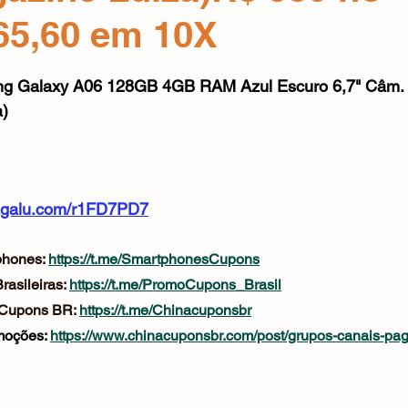
Mouse
Webcam
Alimentos e Bebidas
Microfone
65,60 em 10X
e 5 estrelas.
 Galaxy A06 128GB 4GB RAM Azul Escuro 6,7" Câm. D
)
magalu.com/r1FD7PD7
hones: 
https://t.me/SmartphonesCupons
asileiras: 
https://t.me/PromoCupons_Brasil
 Cupons BR: 
https://t.me/Chinacuponsbr
oções: 
https://www.chinacuponsbr.com/post/grupos-canais-pa