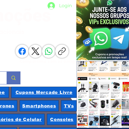
Login
moções
nacionais
Compartilhe com os amigos
ee
Cupons Mercado Livre
rones
Smartphones
TVs
órios de Celular
Consoles