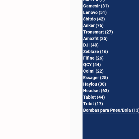
Gamesir
(31)
31 posts
Lenovo
(51)
51 posts
8bitdo
(42)
42 posts
Anker
(76)
76 posts
Tronsmart
(27)
27 posts
Amazfit
(35)
35 posts
DJI
(40)
40 posts
Zeblaze
(16)
16 posts
Fifine
(26)
26 posts
QCY
(44)
44 posts
Colmi
(22)
22 posts
Essager
(25)
25 posts
Haylou
(38)
38 posts
Headset
(63)
63 posts
Tablet
(44)
44 posts
Tribit
(17)
17 posts
Bombas para Pneu/Bola
(13