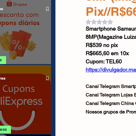
O LIVRE
Cabos USB
Carregadores
Pix//R$6
as
Avaliado com NaN d
Smartphone Samsung
Drone
8MP(Magazine Luiza
R$539 no pix
R$665,60 em 10x
e
Cupom: TEL60
https://divulgador.
SHOPEE 08/08
ras
Canal Telegram Smartp
Canal Telegram Lojas Br
Canal Telegram China
Nossos grupos de Prom
ress