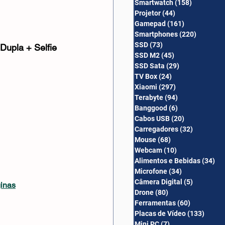
Smartwatch
(158)
158 posts
Câmera Digital
Projetor
(44)
44 posts
Gamepad
(161)
161 posts
Smartphones
(220)
220 post
SSD
(73)
73 posts
upla + Selfie 
SSD M2
(45)
45 posts
SSD Sata
(29)
29 posts
TV Box
(24)
24 posts
Xiaomi
(297)
297 posts
Terabyte
(94)
94 posts
Banggood
(6)
6 posts
Cabos USB
(20)
20 posts
Carregadores
(32)
32 posts
Mouse
(68)
68 posts
Webcam
(10)
10 posts
Alimentos e Bebidas
(34)
34
Microfone
(34)
34 posts
Câmera Digital
(5)
5 posts
ginas
Drone
(80)
80 posts
Ferramentas
(60)
60 posts
Placas de Vídeo
(133)
133 p
Mini PC
(7)
7 posts