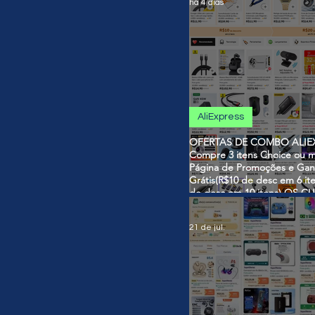
há 4 dias
AliExpress
OFERTAS DE COMBO ALIEX
Compre 3 itens Choice ou m
Página de Promoções e Gan
Grátis(R$10 de desc em 6 it
de desc em 10 itens) OS 
SÃO VÁLIDOS NO COMBO
21 de jul.