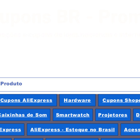
Cupons BR - Pro
moções e cupons de lojas nacionais e inter
Cupons AliExpress
Hardware
Cupons Shop
Caixinhas de Som
Smartwatch
Projetores
D
Express
AliExpress - Estoque no Brasil
Acess