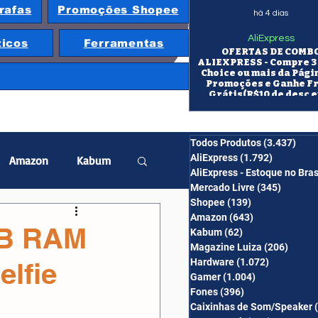
rafas
Promoções Shopee
há 4 dias
AliExpress
ticos
Ferramentas
OFERTAS DE COMB
ALIEXPRESS - Compre 3 
Choice ou mais da Pági
Promoções e Ganhe F
Grátis(R$10 de desc e
itens/R$25 de desc em 10
OS CUPONS SÃO VÁLID
COMBO
Todos Produtos
(3.437)
3.43
AliExpress
(1.792)
1.792 pos
Amazon
Kabum
AliExpress - Estoque no Bras
Mercado Livre
(345)
345 pos
Shopee
(139)
139 posts
twatch
Projetor
Amazon
(643)
643 posts
GB RAM
Kabum
(62)
62 posts
Magazine Luiza
(206)
206 po
Hardware
(1.072)
1.072 post
elfie
erabyte
Banggood
Gamer
(1.004)
1.004 posts
Fones
(396)
396 posts
Caixinhas de Som/Speaker