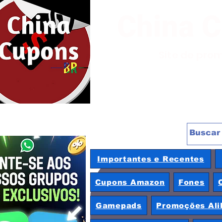
China 
Site de pro
Importantes e Recentes
Cupons Amazon
Fones
Gamepads
Promoções Ali