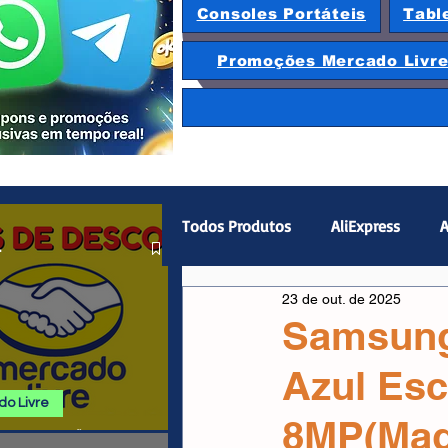
Consoles Portáteis
Tabl
Promoções Mercado Livr
Todos Produtos
AliExpress
A
.
23 de out. de 2025
Magazine Luiza
Hardware
Samsung
Azul Esc
Gamepad
Smartphones
o Livre
8MP(Mag
 E PROMOÇÕES