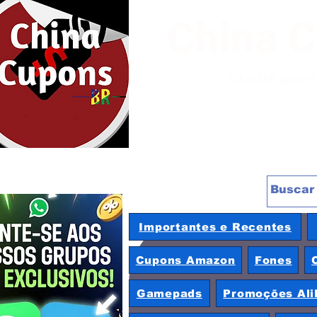
China 
Site de pro
Importantes e Recentes
Cupons Amazon
Fones
Gamepads
Promoções Ali