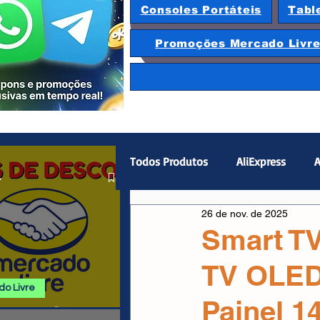
Consoles Portáteis
Tabl
Promoções Mercado Livr
Todos Produtos
AliExpress
A
.
26 de nov. de 2025
Magazine Luiza
Hardware
Smart T
TV OLED
Gamepad
Smartphones
o Livre
Painel 1
 E PROMOÇÕES