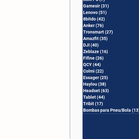
Gamesir
(31)
31 posts
Lenovo
(51)
51 posts
8bitdo
(42)
42 posts
Anker
(76)
76 posts
Tronsmart
(27)
27 posts
Amazfit
(35)
35 posts
DJI
(40)
40 posts
Zeblaze
(16)
16 posts
Fifine
(26)
26 posts
QCY
(44)
44 posts
Colmi
(22)
22 posts
Essager
(25)
25 posts
Haylou
(38)
38 posts
Headset
(63)
63 posts
Tablet
(44)
44 posts
Tribit
(17)
17 posts
Bombas para Pneu/Bola
(13