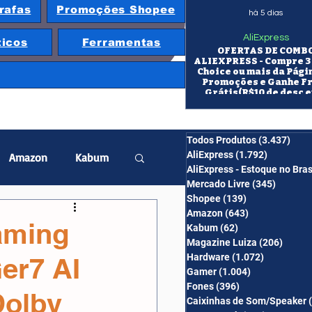
rafas
Promoções Shopee
há 5 dias
AliExpress
ticos
Ferramentas
OFERTAS DE COMB
ALIEXPRESS - Compre 3 
Choice ou mais da Pági
Promoções e Ganhe F
Grátis(R$10 de desc e
itens/R$25 de desc em 10
OS CUPONS SÃO VÁLID
COMBO
Todos Produtos
(3.437)
3.43
AliExpress
(1.792)
1.792 pos
Amazon
Kabum
AliExpress - Estoque no Bras
Mercado Livre
(345)
345 pos
Shopee
(139)
139 posts
twatch
Projetor
Amazon
(643)
643 posts
aming
Kabum
(62)
62 posts
Magazine Luiza
(206)
206 po
Hardware
(1.072)
1.072 post
er7 AI
erabyte
Banggood
Gamer
(1.004)
1.004 posts
Fones
(396)
396 posts
Dolby
Caixinhas de Som/Speaker