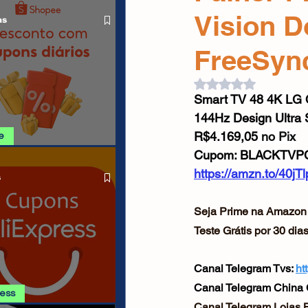
O LIVRE
Cabos USB
Carregadores
Vision 
as
FreeSyn
Drone
Avaliado com NaN d
Smart TV 48 4K LG 
144Hz Design Ultra
R$4.169,05
 no Pix
e
Cupom: BLACKTVP
SHOPEE 09/08
https://amzn.to/40jTl
s
Seja Prime na Amazon 
Teste Grátis por 30 di
Canal Telegram Tvs: 
ht
Canal Telegram China 
ress
Canal Telegram Lojas Br