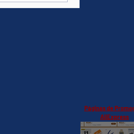
U801C0SA(Shopee)R$1.815,99
Páginas de Promo
AliExpress