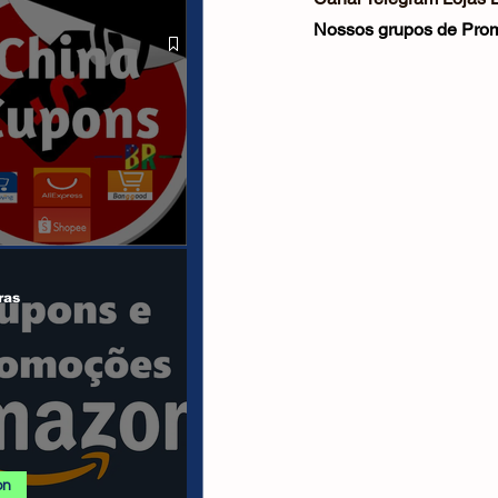
 ALIEXPRESS
Nossos grupos de Prom
anais/Páginas
ras
on