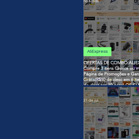
há 5 dias
AliExpress
OFERTAS DE COMBO ALIEX
Compre 3 itens Choice ou m
Página de Promoções e Gan
Grátis(R$10 de desc em 6 it
de desc em 10 itens) OS 
SÃO VÁLIDOS NO COMBO
21 de jul.