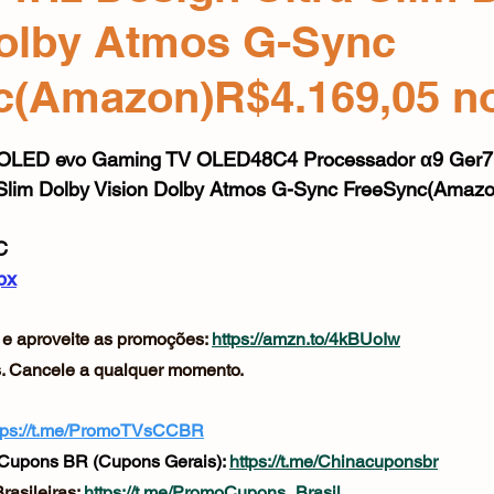
Mouse
Webcam
Alimentos e Bebidas
Microfone
Dolby Atmos G-Sync
c(Amazon)R$4.169,05 no
e 5 estrelas.
OLED evo Gaming TV OLED48C4 Processador α9 Ger7 A
 Slim Dolby Vision Dolby Atmos G-Sync FreeSync(Amazo
C
px
e aproveite as promoções: 
https://amzn.to/4kBUoIw
as. Cancele a qualquer momento.
tps://t.me/PromoTVsCCBR
Cupons BR (Cupons Gerais): 
https://t.me/Chinacuponsbr
asileiras: 
https://t.me/PromoCupons_Brasil