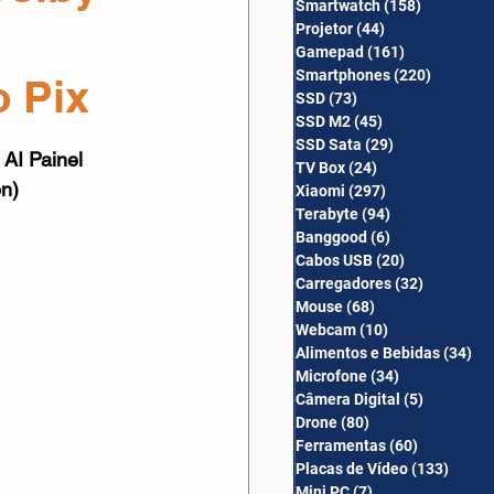
Smartwatch
(158)
158 posts
Câmera Digital
Projetor
(44)
44 posts
Gamepad
(161)
161 posts
Smartphones
(220)
220 post
 Pix
SSD
(73)
73 posts
SSD M2
(45)
45 posts
SSD Sata
(29)
29 posts
I Painel 
TV Box
(24)
24 posts
n)
Xiaomi
(297)
297 posts
Terabyte
(94)
94 posts
Banggood
(6)
6 posts
Cabos USB
(20)
20 posts
Carregadores
(32)
32 posts
Mouse
(68)
68 posts
Webcam
(10)
10 posts
Alimentos e Bebidas
(34)
34
Microfone
(34)
34 posts
Câmera Digital
(5)
5 posts
Drone
(80)
80 posts
Ferramentas
(60)
60 posts
Placas de Vídeo
(133)
133 p
Mini PC
(7)
7 posts