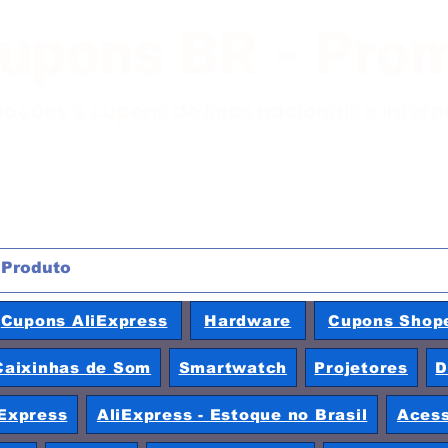
Cupons BR - Pro
moções e cupons de lojas nacionais e inter
Cupons AliExpress
Hardware
Cupons Shop
Caixinhas de Som
Smartwatch
Projetores
D
Express
AliExpress - Estoque no Brasil
Acess