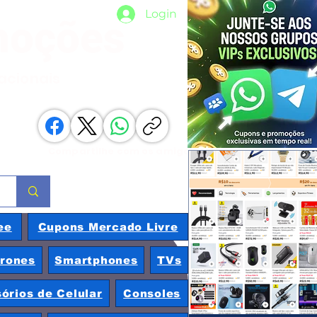
Login
moções
nacionais
Compartilhe com os amigos
ee
Cupons Mercado Livre
rones
Smartphones
TVs
órios de Celular
Consoles