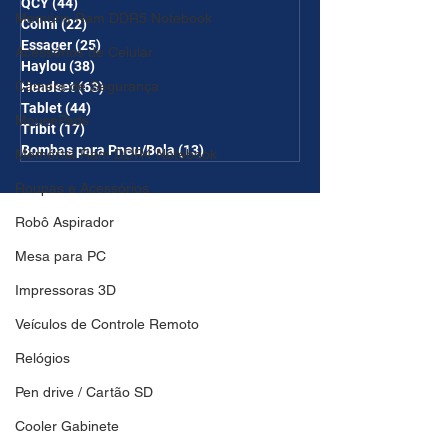
QCY
(44)
44 posts
Memória Ram DDR5 Notebook
Colmi
(22)
22 posts
Essager
(25)
25 posts
Acessórios de Celular
Haylou
(38)
38 posts
Câmera de Segurança
Headset
(63)
63 posts
Tablet
(44)
44 posts
MousePads
Tribit
(17)
17 posts
Bombas para Pneu/Bola
(13)
13 posts
Memórtia Ram DDR4 Notebook
Roupas e Acessórios
Robô Aspirador
Mesa para PC
Impressoras 3D
Veículos de Controle Remoto
Relógios
Pen drive / Cartão SD
Cooler Gabinete