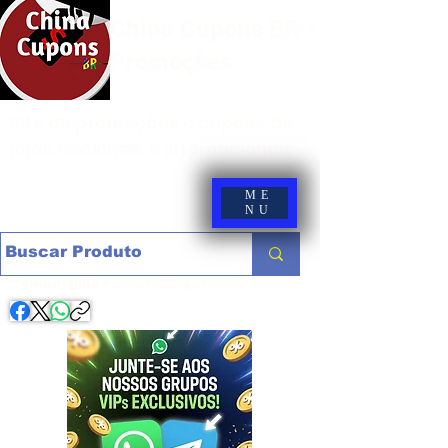
China Cupons BR -
Promoções
Site de promoções e cupons de
lojas nacionais e internacionais
ME
NU
Compartilhe com os amigos