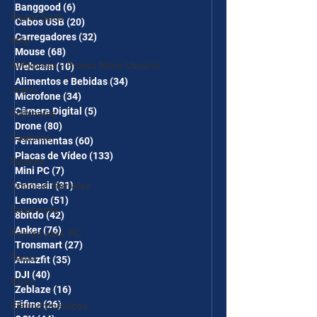
Banggood
(6)
6 posts
Power Bank
Cabos USB
(20)
20 posts
Carregadores
(32)
32 posts
Mifa
Mouse
(68)
68 posts
AliExpress - Promo Novo Usuário
Webcam
(10)
10 posts
Alimentos e Bebidas
(34)
34 posts
Jogos
Microfone
(34)
34 posts
Câmera Digital
(5)
5 posts
Gabinetes
Drone
(80)
80 posts
Cadeiras
Ferramentas
(60)
60 posts
Placas de Vídeo
(133)
133 posts
Realme
Mini PC
(7)
7 posts
Copos e Garrafas
Gamesir
(31)
31 posts
Lenovo
(51)
51 posts
Notebooks
8bitdo
(42)
42 posts
Anker
(76)
76 posts
Fontes para PC
Tronsmart
(27)
27 posts
Temu
Amazfit
(35)
35 posts
DJI
(40)
40 posts
Shein
Zeblaze
(16)
16 posts
Fifine
(26)
26 posts
Eletrodomésticos