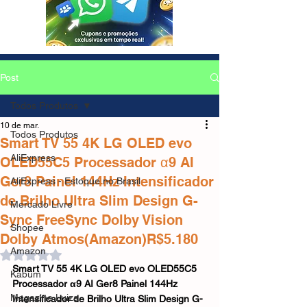
Post
Todos Produtos
10 de mar.
Todos Produtos
Smart TV 55 4K LG OLED evo
AliExpress
OLED55C5 Processador α9 AI
Ger8 Painel 144Hz Intensificador
AliExpress - Estoque no Brasil
de Brilho Ultra Slim Design G-
Mercado Livre
Sync FreeSync Dolby Vision
Shopee
Dolby Atmos(Amazon)R$5.180
Amazon
Avaliado com NaN de 5 estrelas.
Smart TV 55 4K LG OLED evo OLED55C5 
Kabum
Processador α9 AI Ger8 Painel 144Hz 
Magazine Luiza
Intensificador de Brilho Ultra Slim Design G-