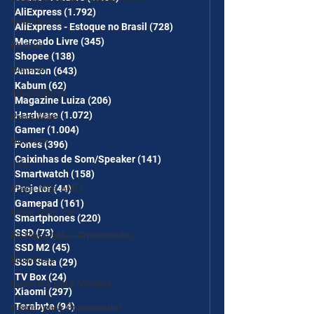
desc em 10 itens) OS
AliExpress
(1.792)
1.792 posts
CUPONS SÃO VÁLIDOS NO
Roteadores
AliExpress - Estoque no Brasil
(728)
728 posts
COMBO
Mercado Livre
(345)
345 posts
Baseus
Shopee
(138)
138 posts
iclamper
Amazon
(643)
643 posts
Kabum
(62)
62 posts
Adaptadores
Magazine Luiza
(206)
206 posts
Hardware
(1.072)
1.072 posts
Placa Mãe
Gamer
(1.004)
1.004 posts
Nuuvem
Fones
(396)
396 posts
Caixinhas de Som/Speaker
(141)
141 posts
TVs
Smartwatch
(158)
158 posts
Placa Mãe AMD
Projetor
(44)
44 posts
Gamepad
(161)
161 posts
Placa Mãe Intel
Smartphones
(220)
220 posts
SSD
(73)
73 posts
Kit Placa Mãe+Processador
SSD M2
(45)
45 posts
Monitores
SSD Sata
(29)
29 posts
TV Box
(24)
24 posts
Suportes para Monitor
Xiaomi
(297)
297 posts
Terabyte
(94)
94 posts
Cooler para Processador