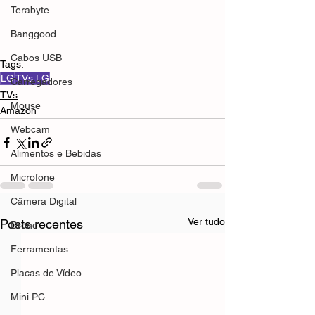
Terabyte
Banggood
Cabos USB
Tags:
LG
TVs LG
Carregadores
TVs
Mouse
Amazon
Webcam
Alimentos e Bebidas
Microfone
Câmera Digital
Ver tudo
Posts recentes
Drone
Ferramentas
Placas de Vídeo
Mini PC