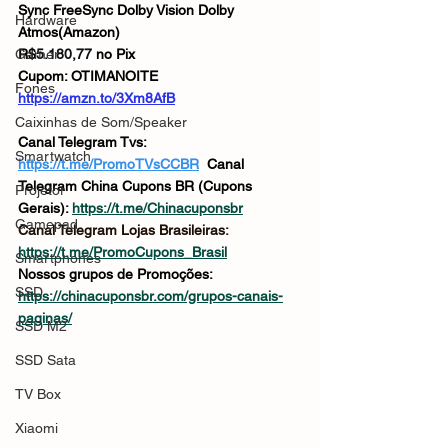
Sync FreeSync Dolby Vision Dolby 
Hardware
Atmos(Amazon)
Gamer
R$
5.180,77
 no Pix
Cupom: OTIMANOITE
Fones
https://amzn.to/3Xm8AfB
Caixinhas de Som/Speaker
Canal Telegram Tvs: 
Smartwatch
https://t.me/PromoTVsCCBR
Canal 
Telegram China Cupons BR (Cupons 
Projetor
Gerais): 
https://t.me/Chinacuponsbr
Gamepad
Canal Telegram Lojas Brasileiras: 
https://t.me/PromoCupons_Brasil
Smartphones
Nossos grupos de Promoções: 
SSD
https://chinacuponsbr.com/grupos-canais-
paginas/
SSD M2
SSD Sata
TV Box
Xiaomi