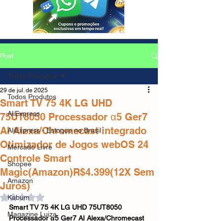
Post
Todos Produtos
29 de jul. de 2025
Todos Produtos
Smart TV 75 4K LG UHD
AliExpress
75UT8050 Processador α5 Ger7
AI Alexa/Chromecast integrado
AliExpress - Estoque no Brasil
Otimizador de Jogos webOS 24
Mercado Livre
Controle Smart
Shopee
Magic(Amazon)R$4.399(12X Sem
Amazon
Juros)
Avaliado com NaN de 5 estrelas.
Kabum
Smart TV 75 4K LG UHD 75UT8050 
Magazine Luiza
Processador α5 Ger7 AI Alexa/Chromecast 