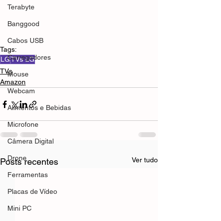
Terabyte
Banggood
Cabos USB
Tags:
Carregadores
LG
TVs LG
TVs
Mouse
Amazon
Webcam
Alimentos e Bebidas
Microfone
Câmera Digital
Drone
Ver tudo
Posts recentes
Ferramentas
Placas de Vídeo
Mini PC