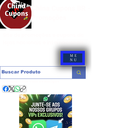
China Cupons BR -
Promoções
Site de promoções e cupons de
lojas nacionais e internacionais
ME
NU
Compartilhe com os amigos