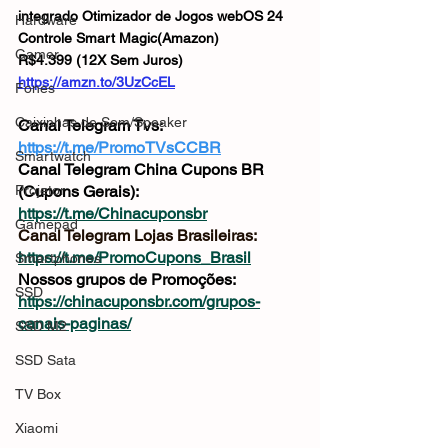
integrado Otimizador de Jogos webOS 24 
Hardware
Controle Smart Magic(Amazon) 
Gamer
R$4.399 (12X Sem Juros)
https://amzn.to/3UzCcEL
Fones
Caixinhas de Som/Speaker
Canal Telegram Tvs: 
https://t.me/PromoTVsCCBR
Smartwatch
Canal Telegram China Cupons BR 
Projetor
(Cupons Gerais): 
https://t.me/Chinacuponsbr
Gamepad
Canal Telegram Lojas Brasileiras: 
https://t.me/PromoCupons_Brasil
Smartphones
Nossos grupos de Promoções: 
SSD
https://chinacuponsbr.com/grupos-
canais-paginas/
SSD M2
SSD Sata
TV Box
Xiaomi