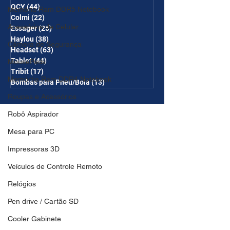
QCY
(44)
44 posts
Memória Ram DDR5 Notebook
Colmi
(22)
22 posts
Acessórios de Celular
Essager
(25)
25 posts
Haylou
(38)
38 posts
Câmera de Segurança
Headset
(63)
63 posts
Tablet
(44)
44 posts
MousePads
Tribit
(17)
17 posts
Memórtia Ram DDR4 Notebook
Bombas para Pneu/Bola
(13)
13 posts
Roupas e Acessórios
Robô Aspirador
Mesa para PC
Impressoras 3D
Veículos de Controle Remoto
Relógios
Pen drive / Cartão SD
Cooler Gabinete