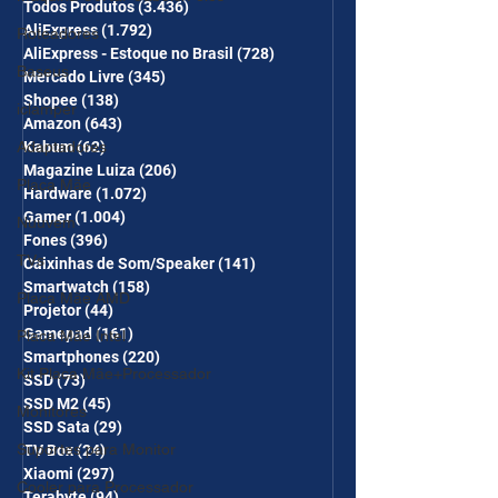
desc em 10 itens) OS
Todos Produtos
(3.436)
3.436 posts
AliExpress
(1.792)
1.792 posts
Roteadores
CUPONS SÃO VÁLIDOS NO
AliExpress - Estoque no Brasil
(728)
728 posts
COMBO
Baseus
Mercado Livre
(345)
345 posts
Shopee
(138)
138 posts
iclamper
Amazon
(643)
643 posts
Kabum
(62)
62 posts
Adaptadores
Magazine Luiza
(206)
206 posts
Placa Mãe
Hardware
(1.072)
1.072 posts
Gamer
(1.004)
1.004 posts
Nuuvem
Fones
(396)
396 posts
TVs
Caixinhas de Som/Speaker
(141)
141 posts
Smartwatch
(158)
158 posts
Placa Mãe AMD
Projetor
(44)
44 posts
Gamepad
(161)
161 posts
Placa Mãe Intel
Smartphones
(220)
220 posts
Kit Placa Mãe+Processador
SSD
(73)
73 posts
SSD M2
(45)
45 posts
Monitores
SSD Sata
(29)
29 posts
Suportes para Monitor
TV Box
(24)
24 posts
Xiaomi
(297)
297 posts
Cooler para Processador
Terabyte
(94)
94 posts