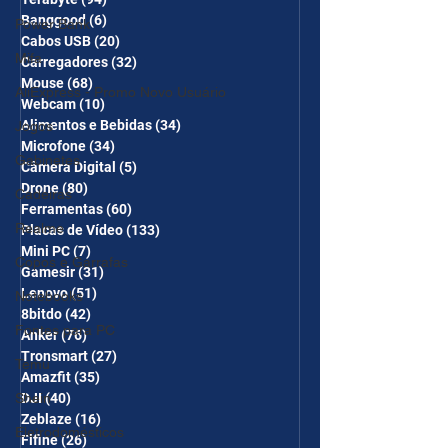
Banggood
(6)
6 posts
Power Bank
Cabos USB
(20)
20 posts
Mifa
Carregadores
(32)
32 posts
Mouse
(68)
68 posts
AliExpress - Promo Novo Usuário
Webcam
(10)
10 posts
Alimentos e Bebidas
(34)
34 posts
Jogos
Microfone
(34)
34 posts
Gabinetes
Câmera Digital
(5)
5 posts
Drone
(80)
80 posts
Cadeiras
Ferramentas
(60)
60 posts
Realme
Placas de Vídeo
(133)
133 posts
Mini PC
(7)
7 posts
Copos e Garrafas
Gamesir
(31)
31 posts
Lenovo
(51)
51 posts
Notebooks
8bitdo
(42)
42 posts
Fontes para PC
Anker
(76)
76 posts
Tronsmart
(27)
27 posts
Temu
Amazfit
(35)
35 posts
DJI
(40)
40 posts
Shein
Zeblaze
(16)
16 posts
Eletrodomésticos
Fifine
(26)
26 posts