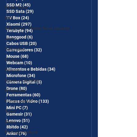
SSD M2
(45)
45 posts
Power Bank
SSD Sata
(29)
29 posts
Mifa
TV Box
(24)
24 posts
Xiaomi
(297)
297 posts
AliExpress - Promo Novo Usuário
Terabyte
(94)
94 posts
Banggood
(6)
6 posts
Jogos
Cabos USB
(20)
20 posts
Gabinetes
Carregadores
(32)
32 posts
Mouse
(68)
68 posts
Cadeiras
Webcam
(10)
10 posts
Alimentos e Bebidas
(34)
34 posts
Realme
Microfone
(34)
34 posts
Copos e Garrafas
Câmera Digital
(5)
5 posts
Drone
(80)
80 posts
Notebooks
Ferramentas
(60)
60 posts
Fontes para PC
Placas de Vídeo
(133)
133 posts
Mini PC
(7)
7 posts
Temu
Gamesir
(31)
31 posts
Lenovo
(51)
51 posts
Shein
8bitdo
(42)
42 posts
Eletrodomésticos
Anker
(76)
76 posts