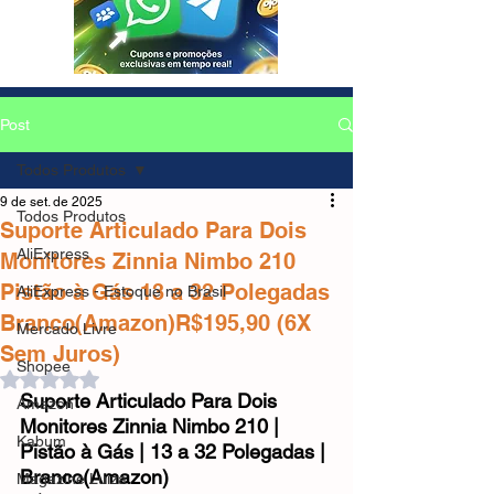
Post
Todos Produtos
9 de set. de 2025
Todos Produtos
Suporte Articulado Para Dois
AliExpress
Monitores Zinnia Nimbo 210
Pistão à Gás 13 a 32 Polegadas
AliExpress - Estoque no Brasil
Branco(Amazon)R$195,90 (6X
Mercado Livre
Sem Juros)
Shopee
Avaliado com NaN de 5 estrelas.
Suporte Articulado Para Dois 
Amazon
Monitores Zinnia Nimbo 210 | 
Kabum
Pistão à Gás | 13 a 32 Polegadas | 
Branco(Amazon)
Magazine Luiza