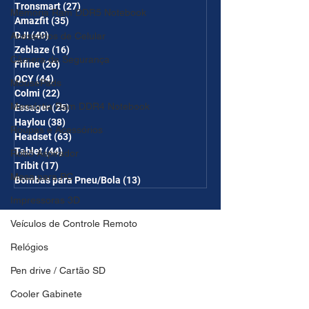
Tronsmart
(27)
27 posts
Memória Ram DDR5 Notebook
Amazfit
(35)
35 posts
DJI
(40)
40 posts
Acessórios de Celular
Zeblaze
(16)
16 posts
Câmera de Segurança
Fifine
(26)
26 posts
QCY
(44)
44 posts
MousePads
Colmi
(22)
22 posts
Memórtia Ram DDR4 Notebook
Essager
(25)
25 posts
Haylou
(38)
38 posts
Roupas e Acessórios
Headset
(63)
63 posts
Tablet
(44)
44 posts
Robô Aspirador
Tribit
(17)
17 posts
Mesa para PC
Bombas para Pneu/Bola
(13)
13 posts
Impressoras 3D
Veículos de Controle Remoto
Relógios
Pen drive / Cartão SD
Cooler Gabinete