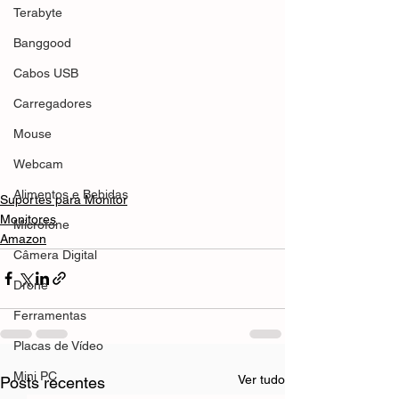
Terabyte
Banggood
Cabos USB
Carregadores
Mouse
Webcam
Alimentos e Bebidas
Suportes para Monitor
Monitores
Microfone
Amazon
Câmera Digital
Drone
Ferramentas
Placas de Vídeo
Mini PC
Ver tudo
Posts recentes