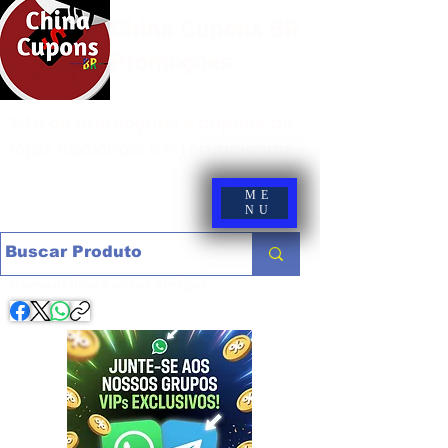
China Cupons BR -
Promoções
Site de promoções e cupons de
lojas nacionais e internacionais
ME
NU
Compartilhe com os amigos