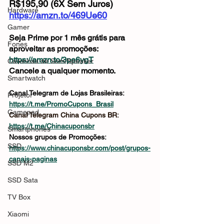
R$195,90 (6X Sem Juros)
Hardware
https://amzn.to/469Ue60
Gamer
Seja Prime por 1 mês grátis para 
Fones
aproveitar as promoções: 
https://amzn.to/3pe6ygT
Caixinhas de Som/Speaker
Cancele a qualquer momento.
Smartwatch
Canal Telegram de Lojas Brasileiras: 
Projetor
https://t.me/PromoCupons_Brasil
Gamepad
Canal Telegram China Cupons BR: 
https://t.me/Chinacuponsbr
Smartphones
Nossos grupos de Promoções: 
SSD
https://www.chinacuponsbr.com/post/grupos-
canais-paginas
SSD M2
SSD Sata
TV Box
Xiaomi