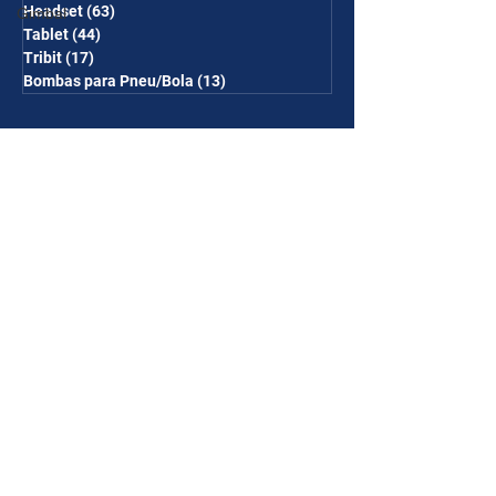
Headset
(63)
63 posts
Gimbal
Tablet
(44)
44 posts
Tribit
(17)
17 posts
Bombas para Pneu/Bola
(13)
13 posts