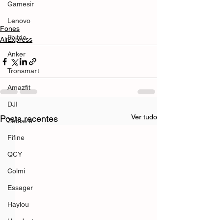
Gamesir
Lenovo
Fones
8bitdo
AliExpress
Anker
Tronsmart
Amazfit
DJI
Ver tudo
Posts recentes
Zeblaze
Fifine
QCY
Colmi
Essager
Haylou