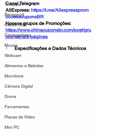
Canal Telegram 
Terabyte
AliExpress: 
https://t.me/Aliexpressprom
Banggood
ocoesecuponsBR
Nossos grupos de Promoções: 
Cabos USB
https://www.chinacuponsbr.com/post/gru
Carregadores
pos-canais-páginas
Mouse
Especificações e Dados Técnicos
Webcam
Alimentos e Bebidas
Microfone
Câmera Digital
Drone
Ferramentas
Placas de Vídeo
Mini PC