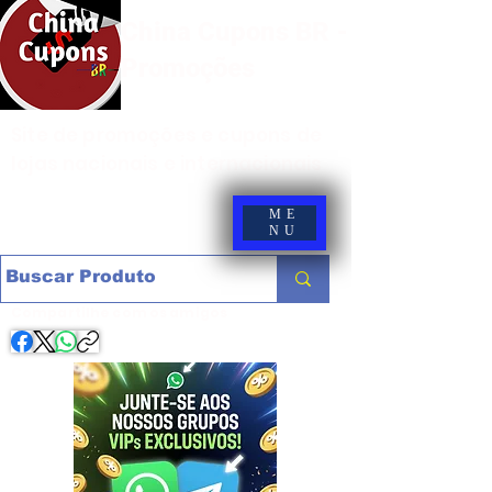
China Cupons BR -
Promoções
Site de promoções e cupons de
lojas nacionais e internacionais
ME
NU
Compartilhe com os amigos