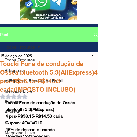
Post
Todos Produtos
15 de ago. de 2025
Todos Produtos
Toocki Fone de condução de
AliExpress
Osséa bluetooth 5.3(AliExpress)4
pcs-R$58,15-R$14,53
AliExpress - Estoque no Brasil
cada(IMPOSTO INCLUSO)
Mercado Livre
Avaliado com NaN de 5 estrelas.
Shopee
Toocki Fone de condução de Osséa 
bluetooth 5.3(AliExpress)
Amazon
4 pcs-R$58,15-R$14,53 cada
Kabum
Cupom: AOVIVO10
46% de desconto usando 
Magazine Luiza
Moedas(1221moedas)