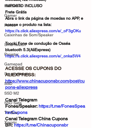
Hardware
IMPOSTO INCLUSO
Frete Grátis
Gamer
Abra o link da página de moedas no APP, e 
acesse o produto na lista:
Fones
https://s.click.aliexpress.com/e/_oF3gOKu
Caixinhas de Som/Speaker
Toocki Fone de condução de Osséa 
Smartwatch
bluetooth 5.3(AliExpress)
Projetor
https://s.click.aliexpress.com/e/_onka5W4
Gamepad
ACESSE OS CUPONS DO 
Smartphones
ALIEXPRESS: 
https://www.chinacuponsbr.com/post/cu
SSD
pons-aliexpress
SSD M2
Canal Telegram 
SSD Sata
Fones/Speaker: 
https://t.me/FonesSpea
kerCupons
TV Box
Canal Telegram China Cupons 
Xiaomi
BR: 
https://t.me/Chinacuponsbr