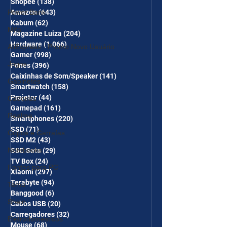
Shopee
(138)
138 posts
Power Bank
Amazon
(643)
643 posts
Kabum
(62)
62 posts
Mifa
Magazine Luiza
(204)
204 posts
Hardware
(1.066)
1.066 posts
AliExpress - Promo Novo Usuário
Gamer
(998)
998 posts
Jogos
Fones
(396)
396 posts
Caixinhas de Som/Speaker
(141)
141 posts
Gabinetes
Smartwatch
(158)
158 posts
Projetor
(44)
44 posts
Cadeiras
Gamepad
(161)
161 posts
Realme
Smartphones
(220)
220 posts
SSD
(71)
71 posts
Copos e Garrafas
SSD M2
(43)
43 posts
Notebooks
SSD Sata
(29)
29 posts
TV Box
(24)
24 posts
Fontes para PC
Xiaomi
(297)
297 posts
Terabyte
(94)
94 posts
Temu
Banggood
(6)
6 posts
Shein
Cabos USB
(20)
20 posts
Carregadores
(32)
32 posts
Eletrodomésticos
Mouse
(68)
68 posts