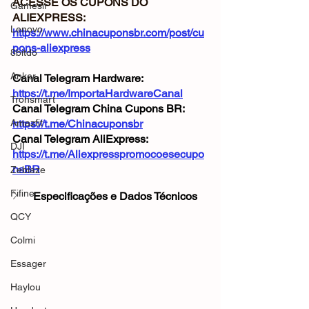
ACESSE OS CUPONS DO 
Gamesir
ALIEXPRESS: 
Lenovo
https://www.chinacuponsbr.com/post/cu
pons-aliexpress
8bitdo
Anker
Canal Telegram Hardware: 
https://t.me/ImportaHardwareCanal
Tronsmart
Canal Telegram China Cupons BR: 
Amazfit
https://t.me/Chinacuponsbr
Canal Telegram AliExpress: 
DJI
https://t.me/Aliexpresspromocoesecupo
nsBR
Zeblaze
Fifine
Especificações e Dados Técnicos
QCY
Colmi
Essager
Haylou