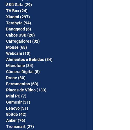
Gimbal
SSD Sata
(29)
29 posts
TV Box
(24)
24 posts
Xiaomi
(297)
297 posts
Terabyte
(94)
94 posts
Banggood
(6)
6 posts
Cabos USB
(20)
20 posts
Carregadores
(32)
32 posts
Mouse
(68)
68 posts
Webcam
(10)
10 posts
Alimentos e Bebidas
(34)
34 posts
Microfone
(34)
34 posts
Câmera Digital
(5)
5 posts
Drone
(80)
80 posts
Ferramentas
(60)
60 posts
Placas de Vídeo
(133)
133 posts
Mini PC
(7)
7 posts
Gamesir
(31)
31 posts
Lenovo
(51)
51 posts
8bitdo
(42)
42 posts
Anker
(76)
76 posts
Tronsmart
(27)
27 posts