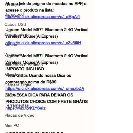
Abra o link da página de moedas no APP, e 
Terabyte
acesse o produto na lista:
Banggood
https://s.click.aliexpress.com/e/_ol6pAi4
Cabos USB
Ugreen Model M571 Bluetooth 2.4G Vertical 
Carregadores
Wireless Mouse(AliExpress)
https://s.click.aliexpress.com/e/_c3v3tltH
Mouse
Webcam
Ugreen Model M571 Bluetooth 2.4G Vertical 
Wireless Mouse(AliExpress)
Alimentos e Bebidas
IMPOSTO INCLUSO
Microfone
Frete Grátis Usando nossa Dica ou 
comprando acima de R$99
Câmera Digital
https://s.click.aliexpress.com/e/_omazbZA
Drone
SIGA ESSA DICA PARA DEIXAR OS 
PRODUTOS CHOICE COM FRETE GRÁTIS
Ferramentas
https://wix.to/KLYSeIz
Placas de Vídeo
Mini PC