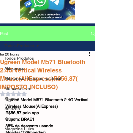
Post
Todos Produtos
há 20 horas
Todos Produtos
Ugreen Model M571 Bluetooth
AliExpress
2.4G Vertical Wireless
Mouse(AliExpress)R$56,87(
AliExpress - Estoque no Brasil
IMPOSTO INCLUSO)
Mercado Livre
Avaliado com NaN de 5 estrelas.
Shopee
Ugreen Model M571 Bluetooth 2.4G Vertical 
Wireless Mouse(AliExpress)
Amazon
R$56,87 pelo app
Kabum
Cupom: BRAE1
38% de desconto usando 
Magazine Luiza
Moedas(729moedas)