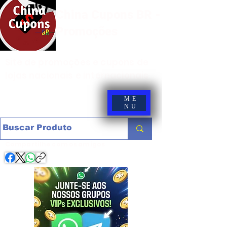
China Cupons BR -
Promoções
Site de promoções e cupons de
lojas nacionais e internacionais
ME
NU
Compartilhe com os amigos