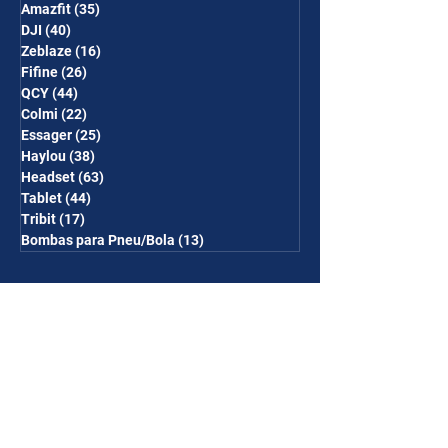
Amazfit
(35)
35 posts
DJI
(40)
40 posts
Zeblaze
(16)
16 posts
Fifine
(26)
26 posts
QCY
(44)
44 posts
Colmi
(22)
22 posts
Essager
(25)
25 posts
Haylou
(38)
38 posts
Headset
(63)
63 posts
Tablet
(44)
44 posts
Tribit
(17)
17 posts
Bombas para Pneu/Bola
(13)
13 posts