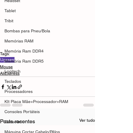
Headset
Tablet
Tribit
Bombas para Pneu/Bola
Memórias RAM
Memória Ram DDR4
Tags:
Ugreen
Memória Ram DDR5
Mouse
Logitech
AliExpress
Teclados
Processadores
KIt Placa Mãe+Processador+RAM
Consoles Portáteis
Ver tudo
Posts recentes
Consoles
Máquina Cortar Cabelo/Pêlos