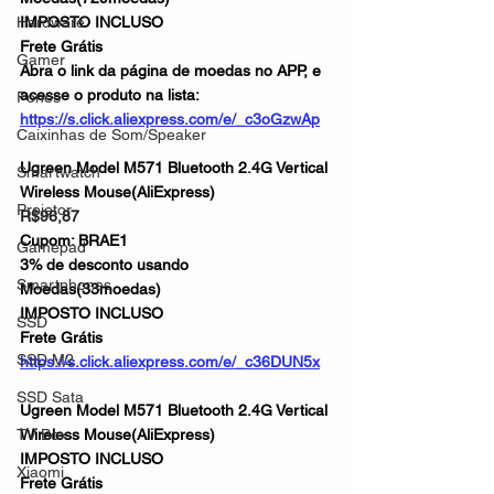
Hardware
IMPOSTO INCLUSO
Frete Grátis
Gamer
Abra o link da página de moedas no APP, e 
acesse o produto na lista:
Fones
https://s.click.aliexpress.com/e/_c3oGzwAp
Caixinhas de Som/Speaker
Ugreen Model M571 Bluetooth 2.4G Vertical 
Smartwatch
Wireless Mouse(AliExpress)
Projetor
R$96,87
Cupom: BRAE1
Gamepad
3% de desconto usando 
Smartphones
Moedas(33moedas)
IMPOSTO INCLUSO
SSD
Frete Grátis
SSD M2
https://s.click.aliexpress.com/e/_c36DUN5x
SSD Sata
Ugreen Model M571 Bluetooth 2.4G Vertical 
TV Box
Wireless Mouse(AliExpress)
IMPOSTO INCLUSO
Xiaomi
Frete Grátis