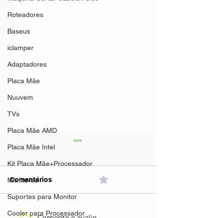
Roteadores
Baseus
iclamper
Adaptadores
Placa Mãe
Nuuvem
TVs
Placa Mãe AMD
Placa Mãe Intel
Kit Placa Mãe+Processador
Comentários
0.0 / 5 (0)
Monitores
Suportes para Monitor
Cooler para Processador
Comente e avalie