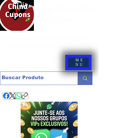
China Cupons BR -
Promoções
Site de promoções e cupons de
lojas nacionais e internacionais
ME
NU
Compartilhe com os amigos