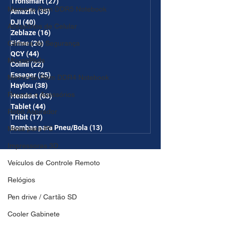
Tronsmart
(27)
27 posts
Memória Ram DDR5 Notebook
Amazfit
(35)
35 posts
DJI
(40)
40 posts
Acessórios de Celular
Zeblaze
(16)
16 posts
Câmera de Segurança
Fifine
(26)
26 posts
QCY
(44)
44 posts
MousePads
Colmi
(22)
22 posts
Essager
(25)
25 posts
Memórtia Ram DDR4 Notebook
Haylou
(38)
38 posts
Roupas e Acessórios
Headset
(63)
63 posts
Tablet
(44)
44 posts
Robô Aspirador
Tribit
(17)
17 posts
Bombas para Pneu/Bola
(13)
13 posts
Mesa para PC
Impressoras 3D
Veículos de Controle Remoto
Relógios
Pen drive / Cartão SD
Cooler Gabinete