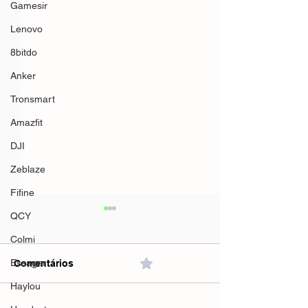
Gamesir
Lenovo
8bitdo
Anker
Tronsmart
Amazfit
DJI
Zeblaze
Fifine
QCY
Colmi
Essager
Comentários
0.0 / 5 (0)
Haylou