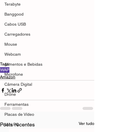
Terabyte
Banggood
Cabos USB
Carregadores
Mouse
Webcam
Tags:
Alimentos e Bebidas
WAP
Microfone
Amazon
Câmera Digital
Drone
Ferramentas
Placas de Vídeo
Ver tudo
Posts recentes
Mini PC