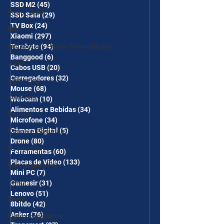
SSD M2
(45)
45 posts
Power Bank
SSD Sata
(29)
29 posts
TV Box
(24)
24 posts
Mifa
Xiaomi
(297)
297 posts
AliExpress - Promo Novo Usuário
Terabyte
(94)
94 posts
Banggood
(6)
6 posts
Jogos
Cabos USB
(20)
20 posts
Carregadores
(32)
32 posts
Gabinetes
Mouse
(68)
68 posts
Cadeiras
Webcam
(10)
10 posts
Alimentos e Bebidas
(34)
34 posts
Realme
Microfone
(34)
34 posts
Câmera Digital
(5)
5 posts
Copos e Garrafas
Drone
(80)
80 posts
Notebooks
Ferramentas
(60)
60 posts
Placas de Vídeo
(133)
133 posts
Fontes para PC
Mini PC
(7)
7 posts
Temu
Gamesir
(31)
31 posts
Lenovo
(51)
51 posts
Shein
8bitdo
(42)
42 posts
Anker
(76)
76 posts
Eletrodomésticos