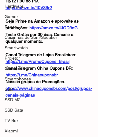
R$
121,90 no PIX
Hardware
https://amzn.to/40V39r2
Gamer
Seja Prime na Amazon e aproveite as 
Fones
promoções: 
https://amzn.to/4fGD9nG
Teste Grátis por 30 dias. Cancele a 
Caixinhas de Som/Speaker
qualquer momento.
Smartwatch
Canal Telegram de Lojas Brasileiras: 
Projetor
https://t.me/PromoCupons_Brasil
Canal Telegram China Cupons BR: 
Gamepad
https://t.me/Chinacuponsbr
Smartphones
Nossos grupos de Promoções:  
https://www.chinacuponsbr.com/post/grupos-
SSD
canais-páginas
SSD M2
SSD Sata
TV Box
Xiaomi