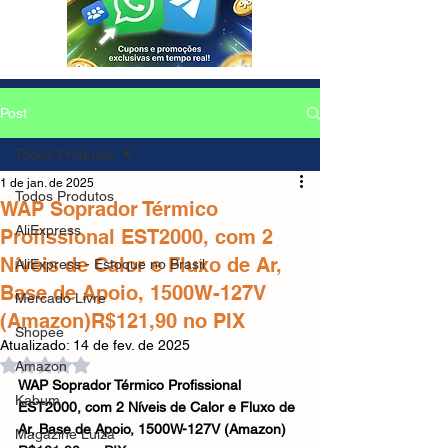
Post
Todos Produtos
1 de jan. de 2025
Todos Produtos
WAP Soprador Térmico
AliExpress
Profissional EST2000, com 2
Níveis de Calor e Fluxo de Ar,
AliExpress - Estoque no Brasil
Base de Apoio, 1500W-127V
Mercado Livre
(Amazon)R$121,90 no PIX
Shopee
Atualizado:
14 de fev. de 2025
Avaliado com NaN de 5 estrelas.
Amazon
WAP Soprador Térmico Profissional 
Kabum
EST2000, com 2 Níveis de Calor e Fluxo de 
Ar, Base de Apoio, 1500W-127V (Amazon)
Magazine Luiza