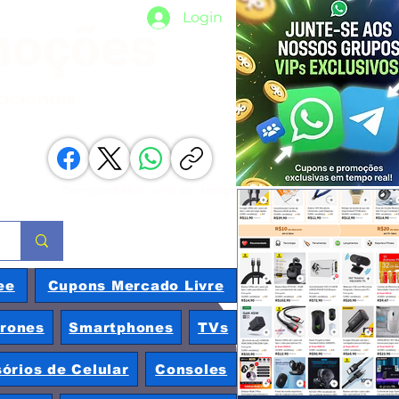
Login
moções
nacionais
Compartilhe com os amigos
ee
Cupons Mercado Livre
rones
Smartphones
TVs
órios de Celular
Consoles