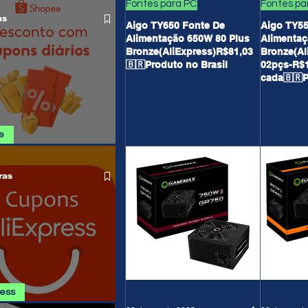
O LIVRE
Fontes para PC
Fontes pa
as
Aigo TY650 Fonte De
Aigo TY55
Alimentação 650W 80 Plus
Alimentaç
Bronze(AliExpress)R$81,03
Bronze(Al
🇧🇷Produto no Brasil
02pçs-R$1
cada🇧🇷P
e
SHOPEE 08/08
ras
ress