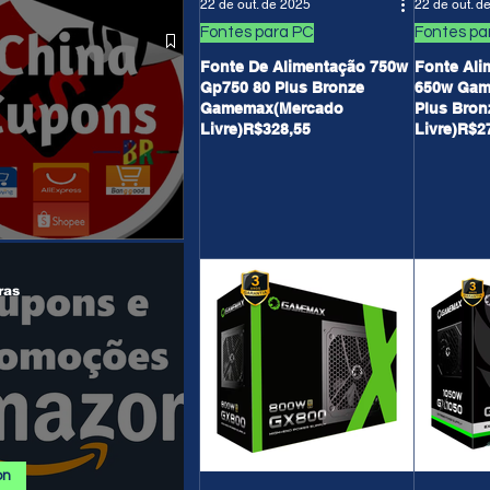
22 de out. de 2025
22 de out. d
 ALIEXPRESS
Fontes para PC
Fontes pa
Fonte De Alimentação 750w
Fonte Ali
Gp750 80 Plus Bronze
650w Gam
Gamemax(Mercado
Plus Bro
Livre)R$328,55
Livre)R$2
anais/Páginas
ras
on