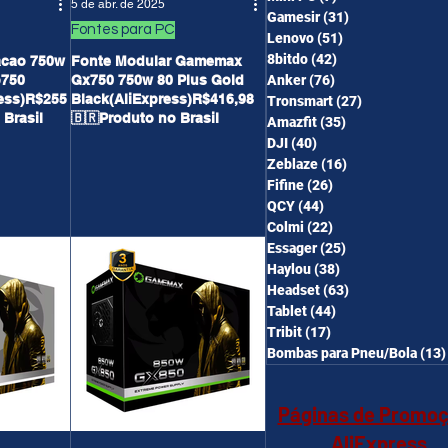
5 de abr. de 2025
Gamesir
(31)
31 posts
Fontes para PC
Lenovo
(51)
51 posts
8bitdo
(42)
42 posts
acao 750w
Fonte Modular Gamemax
p750
Gx750 750w 80 Plus Gold
Anker
(76)
76 posts
ess)R$255
Black(AliExpress)R$416,98
Tronsmart
(27)
27 posts
 Brasil
🇧🇷Produto no Brasil
Amazfit
(35)
35 posts
DJI
(40)
40 posts
Zeblaze
(16)
16 posts
Fifine
(26)
26 posts
QCY
(44)
44 posts
Colmi
(22)
22 posts
Essager
(25)
25 posts
Haylou
(38)
38 posts
Headset
(63)
63 posts
Tablet
(44)
44 posts
Tribit
(17)
17 posts
Bombas para Pneu/Bola
(13)
Páginas de Promo
AliExpress