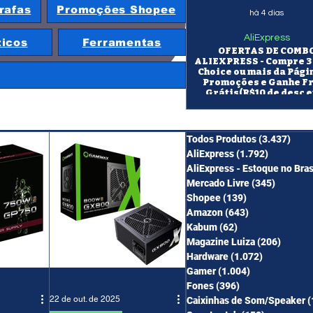
rafas
Promoções Shopee
há 4 dias
AliExpress
ticos
Ferramentas
OFERTAS DE COMB
ALIEXPRESS - Compre 3 
Choice ou mais da Pági
Promoções e Ganhe F
Grátis(R$10 de desc e
itens/R$25 de desc em 10
OS CUPONS SÃO VÁLID
COMBO
Todos Produtos
(3.437)
3.43
AliExpress
(1.792)
1.792 pos
AliExpress - Estoque no Bras
Mercado Livre
(345)
345 pos
Shopee
(139)
139 posts
Amazon
(643)
643 posts
Kabum
(62)
62 posts
Magazine Luiza
(206)
206 po
Hardware
(1.072)
1.072 post
Gamer
(1.004)
1.004 posts
Fones
(396)
396 posts
22 de out. de 2025
Caixinhas de Som/Speaker
(