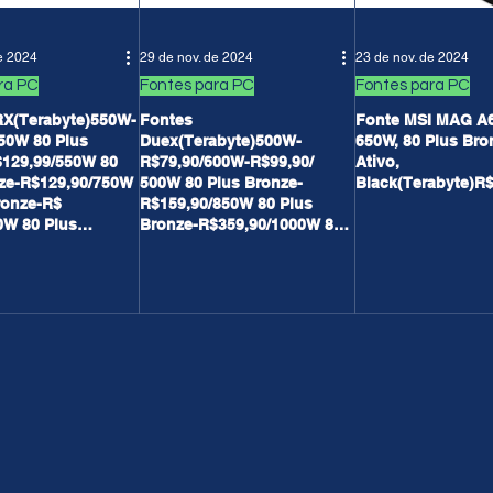
e 2024
29 de nov. de 2024
23 de nov. de 2024
ra PC
Fontes para PC
Fontes para PC
RX(Terabyte)550W-
Fontes
Fonte MSI MAG A
50W 80 Plus
Duex(Terabyte)500W-
650W, 80 Plus Bro
129,99/550W 80
R$79,90/600W-R$99,90/
Ativo,
ze-R$129,90/750W
500W 80 Plus Bronze-
Black(Terabyte)R
ronze-R$
R$159,90/850W 80 Plus
0W 80 Plus
Bronze-R$359,90/1000W 80
229,90
Plus Gold-R$499,90