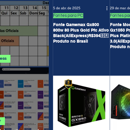
 E PROMOÇÕES AMAZON
5 de abr. de 2025
29 de mar. 
s
Fontes para PC
Fontes pa
Fonte Gamemax Gx800
Fonte Mo
800w 80 Plus Gold Pfc Ativo
Gx1050 Pr
Black(AliExpress)R$394🇧🇷
Plus Plati
Produto no Brasil
3.0(AliEx
Produto n
ress
ss - Calendário de
ha AGOSTO 2026
r