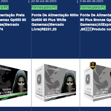
e 2025
22 de out. de 2025
5 de abr. de 2025
ra PC
Fontes para PC
Fontes para PC
mentação Preta
Fonte De Alimentação 600w
Fonte De Aliment
emax Gp650 80
Gs600 80 Plus White
80 Plus Bronze G
nze(Mercado
Gamemax(Mercado
Gamemax(AliExpr
74
Livre)R$231,20
,80🇧🇷Produto no