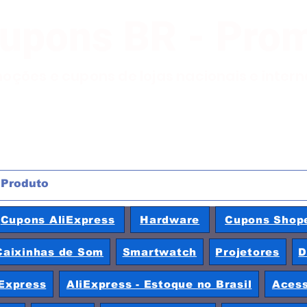
Cupons BR - Pro
moções e cupons de lojas nacionais e inter
Cupons AliExpress
Hardware
Cupons Shop
Caixinhas de Som
Smartwatch
Projetores
D
Express
AliExpress - Estoque no Brasil
Acess