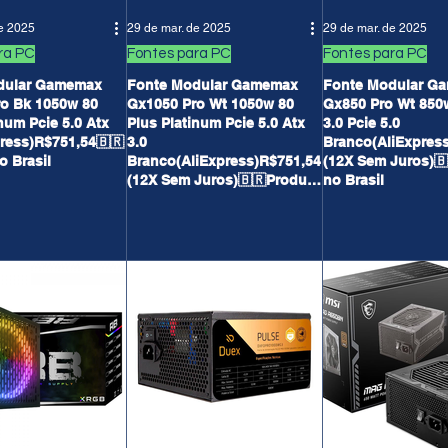
de 2025
29 de mar. de 2025
29 de mar. de 2025
ra PC
Fontes para PC
Fontes para PC
dular Gamemax
Fonte Modular Gamemax
Fonte Modular G
o Bk 1050w 80
Gx1050 Pro Wt 1050w 80
Gx850 Pro Wt 850
num Pcie 5.0 Atx
Plus Platinum Pcie 5.0 Atx
3.0 Pcie 5.0
press)R$751,54🇧🇷
3.0
Branco(AliExpres
o Brasil
Branco(AliExpress)R$751,54
(12X Sem Juros)🇧🇷Produto
(12X Sem Juros)🇧🇷Produto
no Brasil
no Brasil