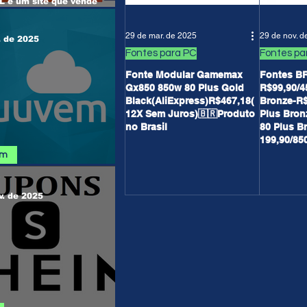
 é um site que vende
e Windows, Office, outros
s e Jogos...
29 de mar. de 2025
29 de nov. d
. de 2025
Fontes para PC
Fontes pa
Fonte Modular Gamemax
Fontes B
Gx850 850w 80 Plus Gold
R$99,90/4
Black(AliExpress)R$467,18(
Bronze-R$
12X Sem Juros)🇧🇷Produto
Plus Bron
no Brasil
80 Plus B
199,90/85
Bronze-R$
em
 NUUVEM
v. de 2025