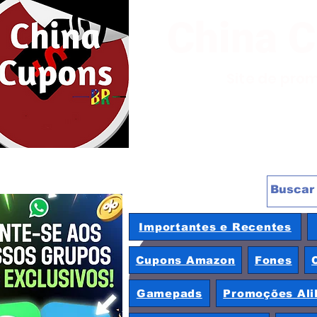
China 
Site de pro
Importantes e Recentes
Cupons Amazon
Fones
Gamepads
Promoções Ali