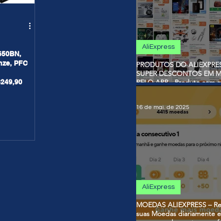
AliExpress
650BN,
nze, PFC
PRODUTOS DO ALIEXPRE
SUPER DESCONTOS EM 
$249,90
PELO APP - Produto com a
de desconto usando Moed
16 de mai. de 2025
AliExpress
MOEDAS ALIEXPRESS – R
suas Moedas diariamente e