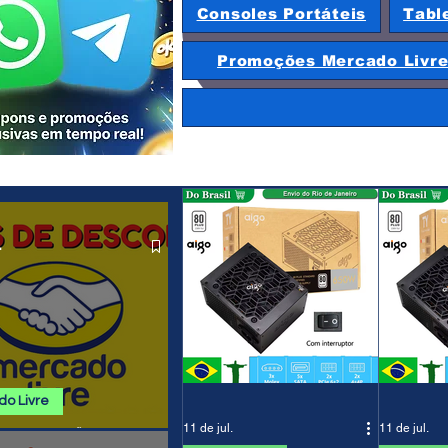
Consoles Portáteis
Tabl
Promoções Mercado Livr
.
o Livre
11 de jul.
11 de jul.
 E PROMOÇÕES