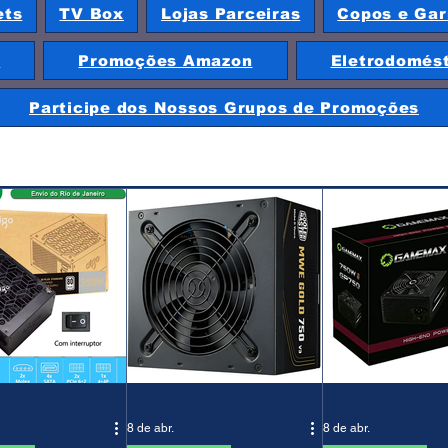
ets
TV Box
Lojas Parceiras
Copos e Gar
e
Promoções Amazon
Eletrodomés
Participe dos Nossos Grupos de Promoções
8 de abr.
8 de abr.