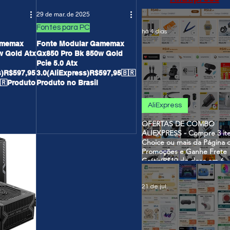
29 de mar. de 2025
Fontes para PC
há 4 dias
amemax
Fonte Modular Gamemax
w Gold Atx
Gx850 Pro Bk 850w Gold
Pcie 5.0 Atx
s)R$597,95
3.0(AliExpress)R$597,95🇧🇷
Produto no Brasil
AliExpress
OFERTAS DE COMBO
ALIEXPRESS - Compre 3 it
Choice ou mais da Página 
Promoções e Ganhe Frete
Grátis(R$10 de desc em 6
itens/R$25 de desc em 10 i
OS CUPONS SÃO VÁLIDO
21 de jul.
COMBO