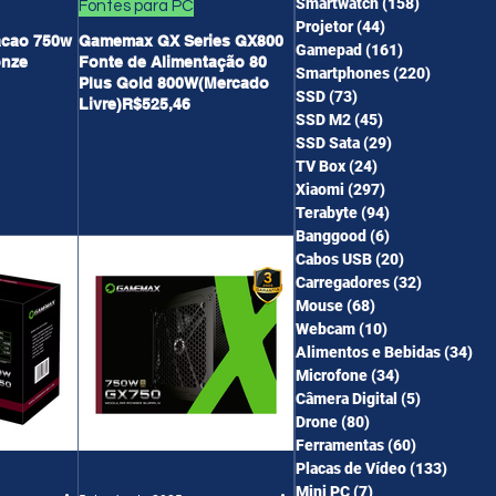
Smartwatch
(158)
158 posts
Fontes para PC
Projetor
(44)
44 posts
acao 750w
Gamemax GX Series GX800
Gamepad
(161)
161 posts
onze
Fonte de Alimentação 80
Smartphones
(220)
220 post
Plus Gold 800W(Mercado
SSD
(73)
73 posts
Livre)R$525,46
SSD M2
(45)
45 posts
SSD Sata
(29)
29 posts
TV Box
(24)
24 posts
Xiaomi
(297)
297 posts
Terabyte
(94)
94 posts
Banggood
(6)
6 posts
Cabos USB
(20)
20 posts
Carregadores
(32)
32 posts
Mouse
(68)
68 posts
Webcam
(10)
10 posts
Alimentos e Bebidas
(34)
34 
Microfone
(34)
34 posts
Câmera Digital
(5)
5 posts
Drone
(80)
80 posts
Ferramentas
(60)
60 posts
Placas de Vídeo
(133)
133 po
Mini PC
(7)
7 posts