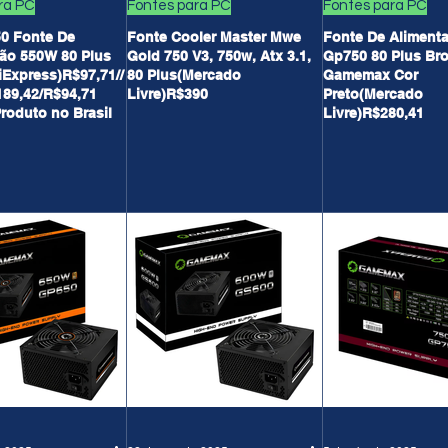
ra PC
Fontes para PC
Fontes para PC
0 Fonte De
Fonte Cooler Master Mwe
Fonte De Aliment
ão 550W 80 Plus
Gold 750 V3, 750w, Atx 3.1,
Gp750 80 Plus Br
iExpress)R$97,71//
80 Plus(Mercado
Gamemax Cor
89,42/R$94,71
Livre)R$390
Preto(Mercado
roduto no Brasil
Livre)R$280,41