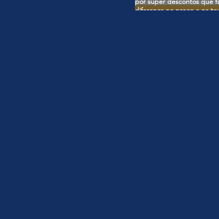
por super descontos que 
diferença no preço e na ta
ser cobrado no preço final