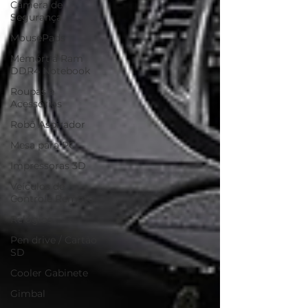
Câmera de
Segurança
MousePads
Memórtia Ram
DDR4 Notebook
Roupas e
Acessórios
Robô Aspirador
Mesa para PC
Impressoras 3D
Veículos de
Controle Remoto
Relógios
Pen drive / Cartão
SD
Cooler Gabinete
Gimbal