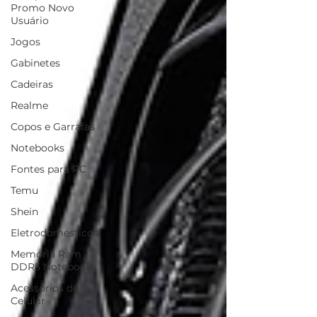
Promo Novo
Usuário
Jogos
Gabinetes
Cadeiras
Realme
Copos e Garrafas
Notebooks
Fontes para PC
Temu
Shein
Eletrodomésticos
Memória Ram
DDR5 Notebook
Acessórios de
Celular