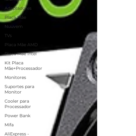
Adaptadores
Placa Mãe
Nuuvem
TVs
Placa Mãe AMD
Placa Mãe Intel
Kit Placa
Mãe+Processador
Monitores
Suportes para
Monitor
Cooler para
Processador
Power Bank
Mifa
AliExpress -