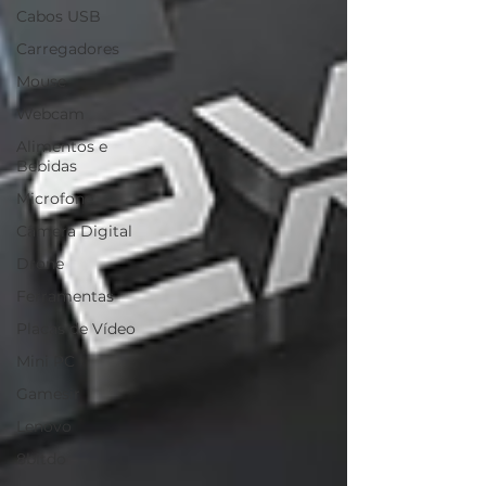
Cabos USB
Carregadores
Mouse
Webcam
Alimentos e
Bebidas
Microfone
Câmera Digital
Drone
Ferramentas
Placas de Vídeo
Mini PC
Gamesir
Lenovo
8bitdo