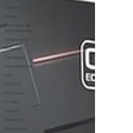
Gamer
Fones
Caixinhas de
Som/Speaker
Smartwatch
Projetor
Gamepad
Smartphones
SSD
SSD M2
SSD Sata
TV Box
Xiaomi
Terabyte
Banggood