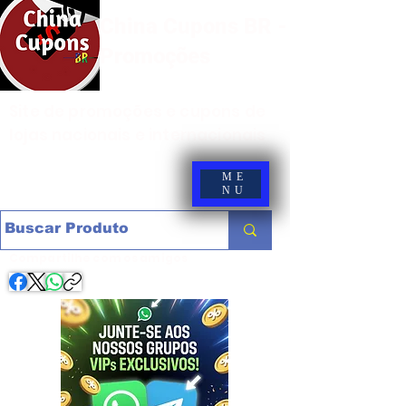
China Cupons BR -
Promoções
Site de promoções e cupons de
lojas nacionais e internacionais
ME
NU
Compartilhe com os amigos