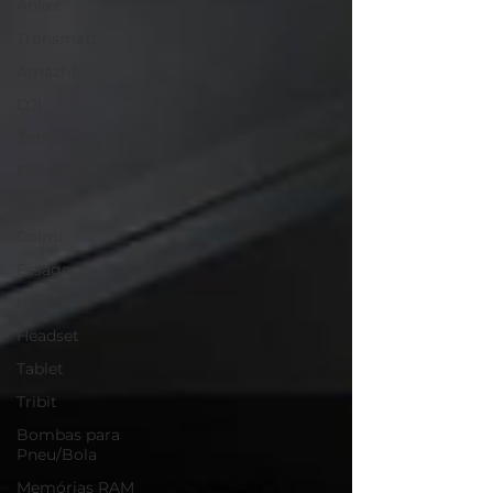
Anker
Tronsmart
Amazfit
DJI
Zeblaze
Fifine
QCY
Colmi
Essager
Haylou
Headset
Tablet
Tribit
Bombas para
Pneu/Bola
Memórias RAM