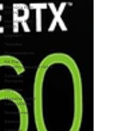
Memória Ram
DDR4
Memória Ram
DDR5
Logitech
Teclados
Processadores
KIt Placa
Mãe+Processador+RAM
Consoles
Portáteis
Consoles
Máquina Cortar
Cabelo/Pêlos
Roteadores
Baseus
iclamper