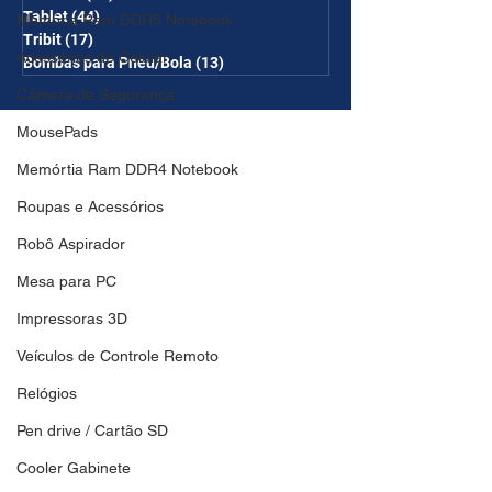
Tablet
(44)
44 posts
Memória Ram DDR5 Notebook
Tribit
(17)
17 posts
Acessórios de Celular
Bombas para Pneu/Bola
(13)
13 posts
Câmera de Segurança
MousePads
Memórtia Ram DDR4 Notebook
Roupas e Acessórios
Robô Aspirador
Mesa para PC
Impressoras 3D
Veículos de Controle Remoto
Relógios
Pen drive / Cartão SD
Cooler Gabinete