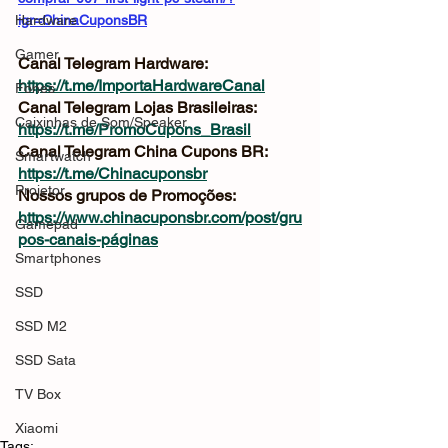
Hardware
igr=ChinaCuponsBR
Gamer
Canal Telegram Hardware: 
https://t.me/ImportaHardwareCanal
Fones
Canal Telegram Lojas Brasileiras: 
Caixinhas de Som/Speaker
https://t.me/PromoCupons_Brasil
Canal Telegram China Cupons BR: 
Smartwatch
https://t.me/Chinacuponsbr
Projetor
Nossos grupos de Promoções: 
https://www.chinacuponsbr.com/post/gru
Gamepad
pos-canais-páginas
Smartphones
SSD
SSD M2
SSD Sata
TV Box
Xiaomi
Tags: