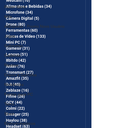
Webcam
(10)
10 posts
Alimentos e Bebidas
(34)
34 posts
Power Bank
Microfone
(34)
34 posts
Mifa
Câmera Digital
(5)
5 posts
Drone
(80)
80 posts
AliExpress - Promo Novo Usuário
Ferramentas
(60)
60 posts
Jogos
Placas de Vídeo
(133)
133 posts
Mini PC
(7)
7 posts
Gabinetes
Gamesir
(31)
31 posts
Lenovo
(51)
51 posts
Cadeiras
8bitdo
(42)
42 posts
Realme
Anker
(76)
76 posts
Tronsmart
(27)
27 posts
Copos e Garrafas
Amazfit
(35)
35 posts
DJI
(40)
40 posts
Notebooks
Zeblaze
(16)
16 posts
Fontes para PC
Fifine
(26)
26 posts
QCY
(44)
44 posts
Temu
Colmi
(22)
22 posts
Shein
Essager
(25)
25 posts
Haylou
(38)
38 posts
Eletrodomésticos
Headset
(63)
63 posts