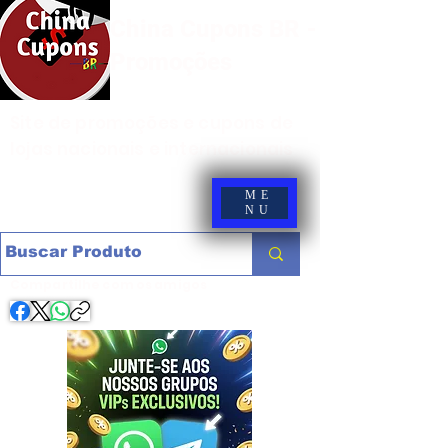
China Cupons BR -
Promoções
Site de promoções e cupons de
lojas nacionais e internacionais
ME
NU
Compartilhe com os amigos