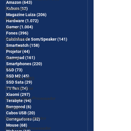
Amazon
(643)
643 posts
Kabum
(62)
62 posts
Roteadores
Magazine Luiza
(206)
206 posts
Baseus
Hardware
(1.072)
1.072 posts
Gamer
(1.004)
1.004 posts
iclamper
Fones
(396)
396 posts
Adaptadores
Caixinhas de Som/Speaker
(141)
141 posts
Smartwatch
(158)
158 posts
Placa Mãe
Projetor
(44)
44 posts
Gamepad
(161)
161 posts
Nuuvem
Smartphones
(220)
220 posts
TVs
SSD
(73)
73 posts
SSD M2
(45)
45 posts
Placa Mãe AMD
SSD Sata
(29)
29 posts
TV Box
(24)
24 posts
Placa Mãe Intel
Xiaomi
(297)
297 posts
Kit Placa Mãe+Processador
Terabyte
(94)
94 posts
Banggood
(6)
6 posts
Monitores
Cabos USB
(20)
20 posts
Suportes para Monitor
Carregadores
(32)
32 posts
Mouse
(68)
68 posts
Cooler para Processador