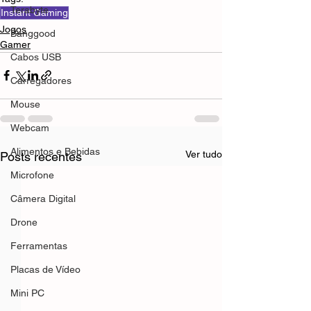
Terabyte
Instant Gaming
Jogos
Banggood
Gamer
Cabos USB
Carregadores
Mouse
Webcam
Alimentos e Bebidas
Ver tudo
Posts recentes
Microfone
Câmera Digital
Drone
Ferramentas
Placas de Vídeo
Mini PC