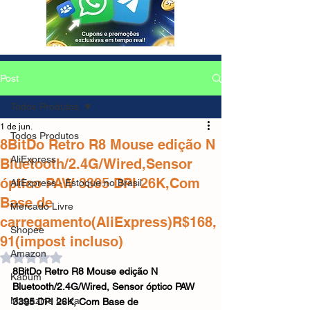
Post
Todos Produtos
1 de jun.
Todos Produtos
8BitDo Retro R8 Mouse edição N
AliExpress
Bluetooth/2.4G/Wired,Sensor
óptico PAW 3395 DPI 26K,Com
AliExpress - Estoque no Brasil
Base de
Mercado Livre
carregamento(AliExpress)R$168,
Shopee
91(impost incluso)
Amazon
Avaliado com NaN de 5 estrelas.
8BitDo Retro R8 Mouse edição N 
Kabum
Bluetooth/2.4G/Wired, Sensor óptico PAW 
Magazine Luiza
3395 DPI 26K, Com Base de 