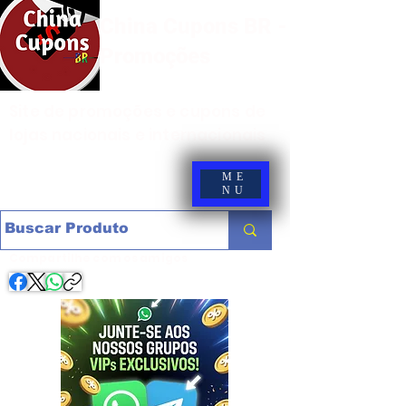
China Cupons BR -
Promoções
Site de promoções e cupons de
lojas nacionais e internacionais
ME
NU
Compartilhe com os amigos