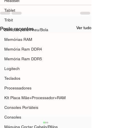
Headset
Tablet
Tribit
Ver tudo
Posts recentes
Bombas para Pneu/Bola
Memórias RAM
Memória Ram DDR4
Memória Ram DDR5
Logitech
Teclados
Processadores
KIt Placa Mãe+Processador+RAM
Consoles Portáteis
Consoles
Máquina Cortar Cabelo/Pêlos