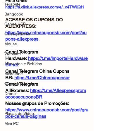
Frete Grátis
Terabyte
https://s.click.aliexpress.com/e/_c4TWijQH
Banggood
ACESSE OS CUPONS DO 
Cabos USB
ALIEXPRESS: 
https://www.chinacuponsbr.com/post/cu
Carregadores
pons-aliexpress
Mouse
Canal Telegram 
Webcam
Hardware: 
https://t.me/ImportaHardware
Alimentos e Bebidas
Canal
Canal Telegram China Cupons 
Microfone
BR: 
https://t.me/Chinacuponsbr
Câmera Digital
Canal Telegram 
AliExpress: 
https://t.me/Aliexpressprom
Drone
ocoesecuponsBR
Nossos grupos de Promoções: 
Ferramentas
https://www.chinacuponsbr.com/post/gru
Placas de Vídeo
pos-canais-páginas
Mini PC