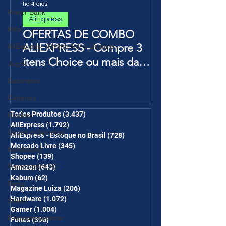
há 4 dias
Power Bank
AliExpress
Mifa
OFERTAS DE COMBO
ALIEXPRESS - Compre 3
AliExpress - Promo Novo Usuário
itens Choice ou mais da
Jogos
Página de Promoções e
Gabinetes
Ganhe Frete Grátis(R$10 de
Cadeiras
desc em 6 itens/R$25 de
desc em 10 itens) OS
Todos Produtos
(3.437)
3.437 posts
Realme
AliExpress
(1.792)
1.792 posts
CUPONS SÃO VÁLIDOS NO
Copos e Garrafas
AliExpress - Estoque no Brasil
(728)
728 posts
COMBO
Mercado Livre
(345)
345 posts
Notebooks
Shopee
(139)
139 posts
Fontes para PC
Amazon
(643)
643 posts
Kabum
(62)
62 posts
Temu
Magazine Luiza
(206)
206 posts
Hardware
(1.072)
1.072 posts
Shein
Gamer
(1.004)
1.004 posts
Eletrodomésticos
Fones
(396)
396 posts