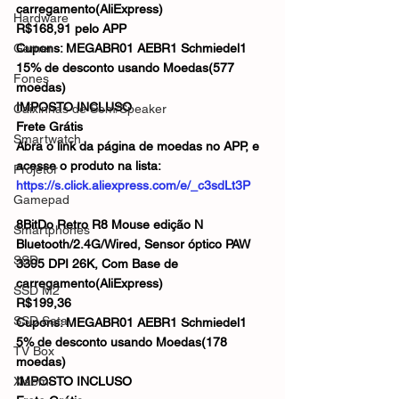
carregamento(AliExpress)
Hardware
R$168,91 pelo APP
Gamer
Cupons: MEGABR01 AEBR1 Schmiedel1
15% de desconto usando Moedas(577 
Fones
moedas)
IMPOSTO INCLUSO
Caixinhas de Som/Speaker
Frete Grátis
Smartwatch
Abra o link da página de moedas no APP, e 
acesse o produto na lista:
Projetor
https://s.click.aliexpress.com/e/_c3sdLt3P
Gamepad
8BitDo Retro R8 Mouse edição N 
Smartphones
Bluetooth/2.4G/Wired, Sensor óptico PAW 
SSD
3395 DPI 26K, Com Base de 
carregamento(AliExpress)
SSD M2
R$199,36
SSD Sata
Cupons: MEGABR01 AEBR1 Schmiedel1
5% de desconto usando Moedas(178 
TV Box
moedas)
Xiaomi
IMPOSTO INCLUSO