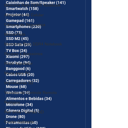
Caixinhas de Som/Speaker
(141)
141 posts
Memória Ram DDR5 Notebook
Smartwatch
(158)
158 posts
Projetor
(44)
44 posts
Acessórios de Celular
Gamepad
(161)
161 posts
Câmera de Segurança
Smartphones
(220)
220 posts
SSD
(73)
73 posts
MousePads
SSD M2
(45)
45 posts
Memórtia Ram DDR4 Notebook
SSD Sata
(29)
29 posts
TV Box
(24)
24 posts
Roupas e Acessórios
Xiaomi
(297)
297 posts
Terabyte
(94)
94 posts
Robô Aspirador
Banggood
(6)
6 posts
Mesa para PC
Cabos USB
(20)
20 posts
Carregadores
(32)
32 posts
Impressoras 3D
Mouse
(68)
68 posts
Veículos de Controle Remoto
Webcam
(10)
10 posts
Alimentos e Bebidas
(34)
34 posts
Relógios
Microfone
(34)
34 posts
Câmera Digital
(5)
5 posts
Pen drive / Cartão SD
Drone
(80)
80 posts
Cooler Gabinete
Ferramentas
(60)
60 posts