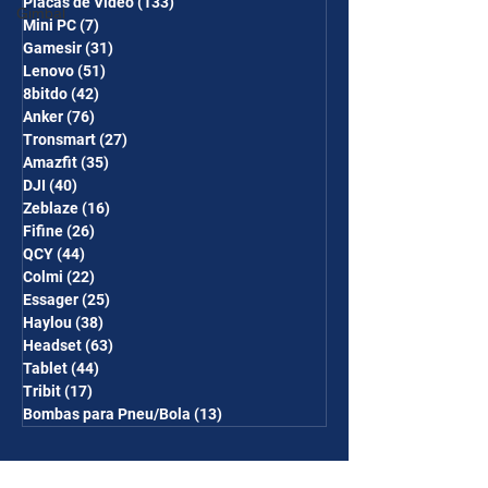
Placas de Vídeo
(133)
133 posts
Gimbal
Mini PC
(7)
7 posts
Gamesir
(31)
31 posts
Lenovo
(51)
51 posts
8bitdo
(42)
42 posts
Anker
(76)
76 posts
Tronsmart
(27)
27 posts
Amazfit
(35)
35 posts
DJI
(40)
40 posts
Zeblaze
(16)
16 posts
Fifine
(26)
26 posts
QCY
(44)
44 posts
Colmi
(22)
22 posts
Essager
(25)
25 posts
Haylou
(38)
38 posts
Headset
(63)
63 posts
Tablet
(44)
44 posts
Tribit
(17)
17 posts
Bombas para Pneu/Bola
(13)
13 posts