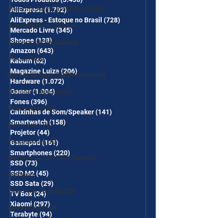
desc em 10 itens) OS
Memória Ram DDR5 Notebook
AliExpress
(1.792)
1.792 posts
CUPONS SÃO VÁLIDOS NO
AliExpress - Estoque no Brasil
(728)
728 posts
Acessórios de Celular
COMBO
Mercado Livre
(345)
345 posts
Shopee
(138)
138 posts
Câmera de Segurança
Amazon
(643)
643 posts
MousePads
Kabum
(62)
62 posts
Magazine Luiza
(206)
206 posts
Memórtia Ram DDR4 Notebook
Hardware
(1.072)
1.072 posts
Roupas e Acessórios
Gamer
(1.004)
1.004 posts
Fones
(396)
396 posts
Robô Aspirador
Caixinhas de Som/Speaker
(141)
141 posts
Smartwatch
(158)
158 posts
Mesa para PC
Projetor
(44)
44 posts
Impressoras 3D
Gamepad
(161)
161 posts
Smartphones
(220)
220 posts
Veículos de Controle Remoto
SSD
(73)
73 posts
SSD M2
(45)
45 posts
Relógios
SSD Sata
(29)
29 posts
Pen drive / Cartão SD
TV Box
(24)
24 posts
Xiaomi
(297)
297 posts
Cooler Gabinete
Terabyte
(94)
94 posts