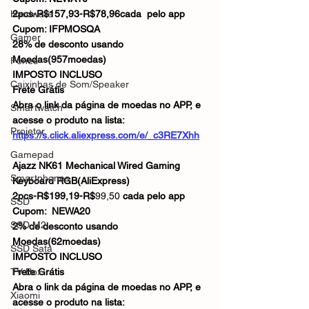
Hardware
2pcs-R$157,93-R$78,96cada  pelo app
Cupom: IFPMOSQA
Gamer
28% de desconto usando 
Moedas(957moedas)
Fones
IMPOSTO INCLUSO
Caixinhas de Som/Speaker
Frete Grátis
Abra o link da página de moedas no APP, e 
Smartwatch
acesse o produto na lista: 
Projetor
https://s.click.aliexpress.com/e/_c3RE7Xhh
Gamepad
Ajazz NK61 Mechanical Wired Gaming 
Smartphones
Keyboard RGB(AliExpress)
2pcs-R$199,19-R$
99,50 
cada pelo app
SSD
Cupom:  NEWA20
SSD M2
2% de desconto usando 
Moedas(62moedas)
SSD Sata
IMPOSTO INCLUSO
TV Box
Frete Grátis
Abra o link da página de moedas no APP, e 
Xiaomi
acesse o produto na lista: 