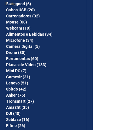
Gimbal
Banggood
(6)
6 posts
Cabos USB
(20)
20 posts
Carregadores
(32)
32 posts
Mouse
(68)
68 posts
Webcam
(10)
10 posts
Alimentos e Bebidas
(34)
34 posts
Microfone
(34)
34 posts
Câmera Digital
(5)
5 posts
Drone
(80)
80 posts
Ferramentas
(60)
60 posts
Placas de Vídeo
(133)
133 posts
Mini PC
(7)
7 posts
Gamesir
(31)
31 posts
Lenovo
(51)
51 posts
8bitdo
(42)
42 posts
Anker
(76)
76 posts
Tronsmart
(27)
27 posts
Amazfit
(35)
35 posts
DJI
(40)
40 posts
Zeblaze
(16)
16 posts
Fifine
(26)
26 posts