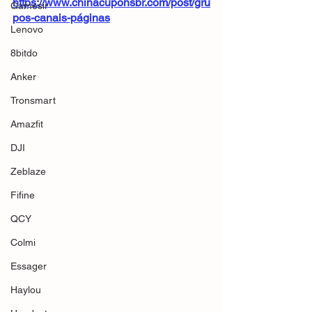
https://www.chinacuponsbr.com/post/gru
Gamesir
pos-canais-páginas
Lenovo
8bitdo
Anker
Tronsmart
Amazfit
DJI
Zeblaze
Fifine
QCY
Colmi
Essager
Haylou