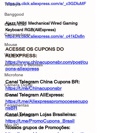
https://s.click.aliexpress.com/e/_c3GDluMF
Terabyte
Banggood
Ajazz NK61 Mechanical Wired Gaming 
Cabos USB
Keyboard RGB(AliExpress)
Carregadores
https://s.click.aliexpress.com/e/_c41kDx8n
Mouse
ACESSE OS CUPONS DO 
Webcam
ALIEXPRESS: 
https://www.chinacuponsbr.com/post/cu
Alimentos e Bebidas
pons-aliexpress
Microfone
Canal Telegram China Cupons BR: 
Câmera Digital
https://t.me/Chinacuponsbr
Canal Telegram AliExpress: 
Drone
https://t.me/Aliexpresspromocoesecupo
Ferramentas
nsBR
Canal Telegram Lojas Brasileiras: 
Placas de Vídeo
https://t.me/PromoCupons_Brasil
Mini PC
Nossos grupos de Promoções: 