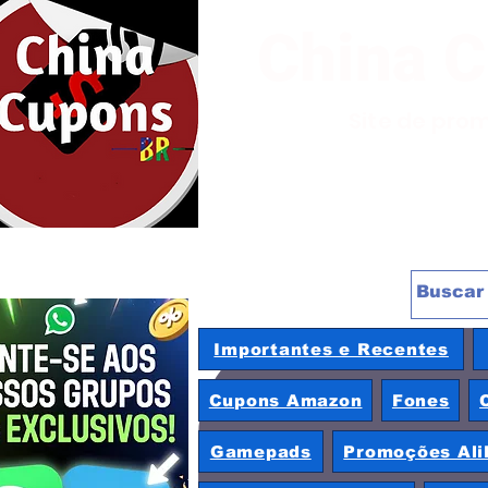
China 
Site de pro
Importantes e Recentes
Cupons Amazon
Fones
Gamepads
Promoções Ali