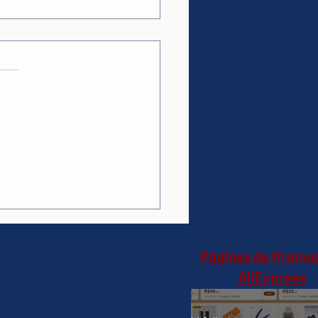
as.
ções
 A90 Speaker 60w
o(AliExpress)Preto-
3,09🇧🇷Produto no
il
Páginas de Promo
AliExpress