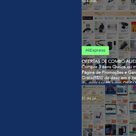
há 6 dias
AliExpress
OFERTAS DE COMBO ALIEX
Compre 3 itens Choice ou m
Página de Promoções e Gan
Grátis(R$10 de desc em 6 it
de desc em 10 itens) OS 
SÃO VÁLIDOS NO COMBO
21 de jul.