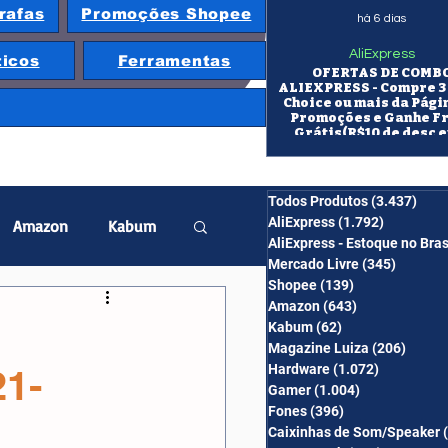
rafas
Promoções Shopee
há 6 dias
AliExpress
ticos
Ferramentas
OFERTAS DE COMB
ALIEXPRESS - Compre 3 
Choice ou mais da Pági
Promoções e Ganhe F
Grátis(R$10 de desc e
itens/R$25 de desc em 10
OS CUPONS SÃO VÁLID
COMBO
Todos Produtos
(3.437)
3.43
AliExpress
(1.792)
1.792 pos
Amazon
Kabum
AliExpress - Estoque no Bras
Mercado Livre
(345)
345 pos
Shopee
(139)
139 posts
twatch
Projetor
Amazon
(643)
643 posts
Kabum
(62)
62 posts
Magazine Luiza
(206)
206 po
Hardware
(1.072)
1.072 post
21-
erabyte
Banggood
Gamer
(1.004)
1.004 posts
Fones
(396)
396 posts
Caixinhas de Som/Speaker