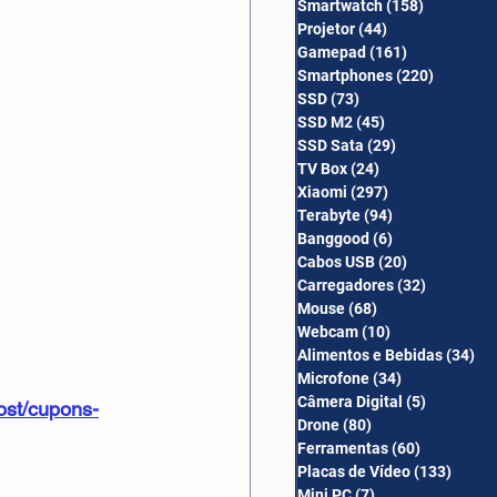
Smartwatch
(158)
158 posts
Câmera Digital
Projetor
(44)
44 posts
Gamepad
(161)
161 posts
Smartphones
(220)
220 post
SSD
(73)
73 posts
SSD M2
(45)
45 posts
SSD Sata
(29)
29 posts
TV Box
(24)
24 posts
Xiaomi
(297)
297 posts
Terabyte
(94)
94 posts
Banggood
(6)
6 posts
Cabos USB
(20)
20 posts
Carregadores
(32)
32 posts
Mouse
(68)
68 posts
Webcam
(10)
10 posts
Alimentos e Bebidas
(34)
34
Microfone
(34)
34 posts
Câmera Digital
(5)
5 posts
ost/cupons-
Drone
(80)
80 posts
Ferramentas
(60)
60 posts
Placas de Vídeo
(133)
133 p
Mini PC
(7)
7 posts