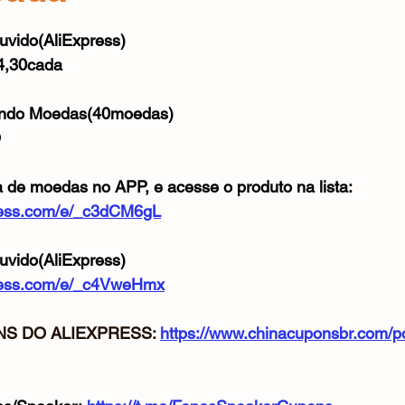
Mouse
Webcam
Alimentos e Bebidas
Microfone
e 5 estrelas.
vido(AliExpress)
4,30cada
ando Moedas(40moedas)
O
a de moedas no APP, e acesse o produto na lista:
xpress.com/e/_c3dCM6gL
vido(AliExpress)
xpress.com/e/_c4VweHmx
S DO ALIEXPRESS: 
https://www.chinacuponsbr.com/p