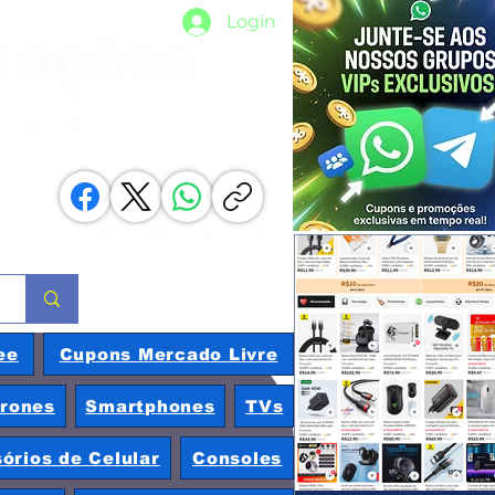
Login
moções
nacionais
Compartilhe com os amigos
ee
Cupons Mercado Livre
rones
Smartphones
TVs
órios de Celular
Consoles