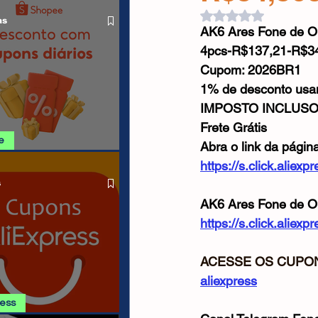
O LIVRE
Cabos USB
Carregadores
Avaliado com NaN d
as
AK6 Ares Fone de Ou
4pcs-R$137,21-R$3
Drone
Cupom: 2026BR1
1% de desconto us
IMPOSTO INCLUS
Frete Grátis
e
Abra o link da págin
https://s.click.alie
SHOPEE 10/08
s
AK6 Ares Fone de Ou
https://s.click.alie
ACESSE OS CUPON
aliexpress
ress