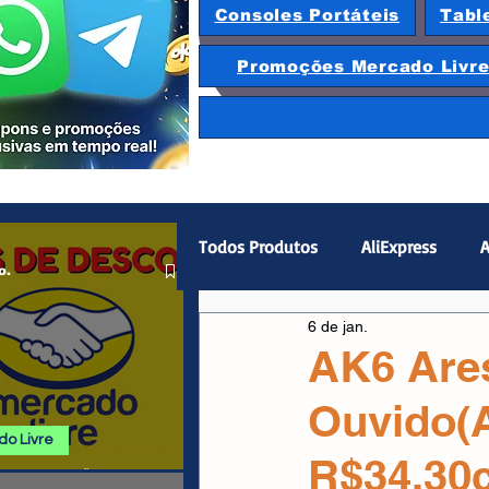
Consoles Portáteis
Tabl
Promoções Mercado Livr
Todos Produtos
AliExpress
A
o.
6 de jan.
Magazine Luiza
Hardware
AK6 Are
Ouvido(A
Gamepad
Smartphones
o Livre
R$34,30
 E PROMOÇÕES