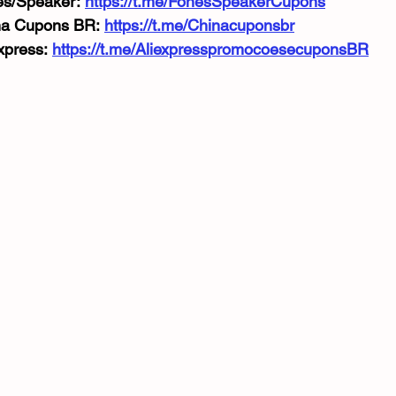
s/Speaker: 
https://t.me/FonesSpeakerCupons
na Cupons BR: 
https://t.me/Chinacuponsbr
xpress: 
https://t.me/AliexpresspromocoesecuponsBR