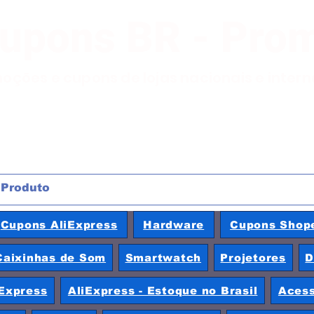
Cupons BR - Pro
moções e cupons de lojas nacionais e inter
Cupons AliExpress
Hardware
Cupons Shop
Caixinhas de Som
Smartwatch
Projetores
D
Express
AliExpress - Estoque no Brasil
Acess