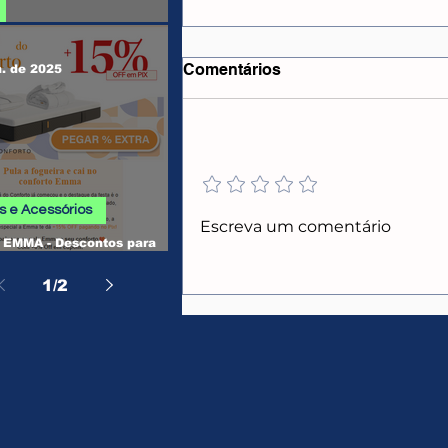
 SHEIN
Comentários
n. de 2025
Adicione uma avaliação
CUPONS ALIEXPRESS
 e Acessórios
Escreva um comentário
EMMA - Descontos para
, Camas, Travesseiros e
os
1
/
2