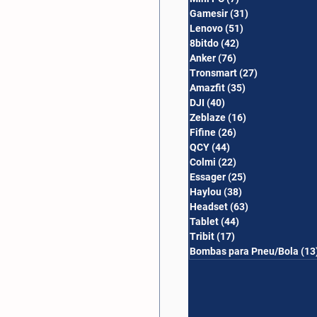
Gamesir
(31)
31 posts
Lenovo
(51)
51 posts
8bitdo
(42)
42 posts
Anker
(76)
76 posts
Tronsmart
(27)
27 posts
Amazfit
(35)
35 posts
DJI
(40)
40 posts
Zeblaze
(16)
16 posts
Fifine
(26)
26 posts
QCY
(44)
44 posts
Colmi
(22)
22 posts
Essager
(25)
25 posts
Haylou
(38)
38 posts
Headset
(63)
63 posts
Tablet
(44)
44 posts
Tribit
(17)
17 posts
Bombas para Pneu/Bola
(13