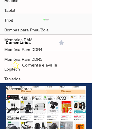
Headset
Tablet
Tribit
Bombas para Pneu/Bola
Memórias RAM
Comentários
0.0 / 5 (0)
Memória Ram DDR4
Memória Ram DDR5
Comente e avalie
CUPONS E
Logitech
PROMOÇÕES AMAZON
SoundPEATS Q3
Teclados
Bluetooth 6.0 
Cancelamento A
Processadores
Ruído(AliExpre
KIt Placa Mãe+Processador+RAM
incluso)
Consoles Portáteis
Consoles
Máquina Cortar Cabelo/Pêlos