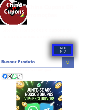
China Cupons BR -
Promoções
Site de promoções e cupons de
lojas nacionais e internacionais
ME
NU
Compartilhe com os amigos