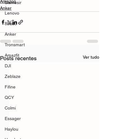
Amazon
Gamesir
Anker
Lenovo
8bitdo
Anker
Tronsmart
Amazfit
Ver tudo
Posts recentes
DJI
Zeblaze
Fifine
QCY
Colmi
Essager
Haylou