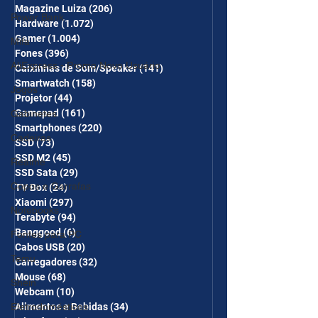
Magazine Luiza
(206)
206 posts
Power Bank
Hardware
(1.072)
1.072 posts
Gamer
(1.004)
1.004 posts
Mifa
Fones
(396)
396 posts
AliExpress - Promo Novo Usuário
Caixinhas de Som/Speaker
(141)
141 posts
Smartwatch
(158)
158 posts
Jogos
Projetor
(44)
44 posts
Gamepad
(161)
161 posts
Gabinetes
Smartphones
(220)
220 posts
Cadeiras
SSD
(73)
73 posts
SSD M2
(45)
45 posts
Realme
SSD Sata
(29)
29 posts
Copos e Garrafas
TV Box
(24)
24 posts
Xiaomi
(297)
297 posts
Notebooks
Terabyte
(94)
94 posts
Banggood
(6)
6 posts
Fontes para PC
Cabos USB
(20)
20 posts
Temu
Carregadores
(32)
32 posts
Mouse
(68)
68 posts
Shein
Webcam
(10)
10 posts
Eletrodomésticos
Alimentos e Bebidas
(34)
34 posts