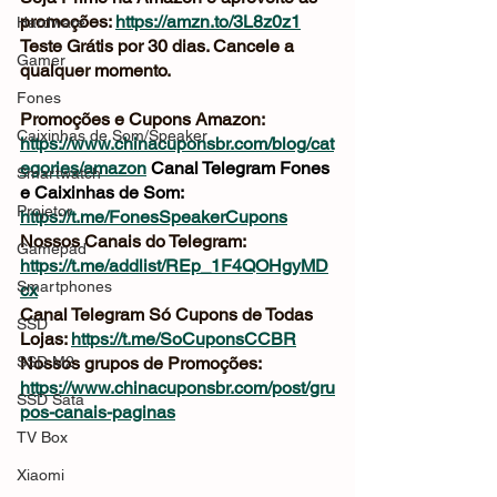
promoções: 
https://amzn.to/3L8z0z1
Hardware
Teste Grátis por 30 dias. Cancele a 
Gamer
qualquer momento.
Fones
Promoções e Cupons Amazon: 
Caixinhas de Som/Speaker
https://www.chinacuponsbr.com/blog/cat
egories/amazon
Canal Telegram Fones 
Smartwatch
e Caixinhas de Som: 
Projetor
https://t.me/FonesSpeakerCupons
Nossos Canais do Telegram: 
Gamepad
https://t.me/addlist/REp_1F4QOHgyMD
Smartphones
cx
Canal Telegram Só Cupons de Todas 
SSD
Lojas: 
https://t.me/SoCuponsCCBR
SSD M2
Nossos grupos de Promoções: 
https://www.chinacuponsbr.com/post/gru
SSD Sata
pos-canais-paginas
TV Box
Xiaomi