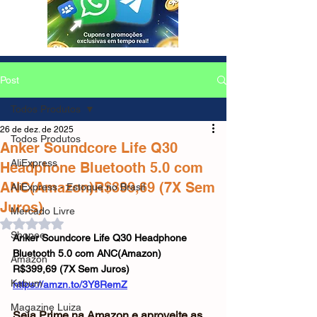
Post
Todos Produtos
26 de dez. de 2025
Todos Produtos
Anker Soundcore Life Q30
AliExpress
Headphone Bluetooth 5.0 com
ANC(Amazon)R$399,69 (7X Sem
AliExpress - Estoque no Brasil
Juros)
Mercado Livre
Avaliado com NaN de 5 estrelas.
Shopee
Anker Soundcore Life Q30 Headphone 
Bluetooth 5.0 com ANC(Amazon)
Amazon
R$399,69 (7X Sem Juros)
Kabum
https://amzn.to/3Y8RemZ
Magazine Luiza
Seja Prime na Amazon e aproveite as 