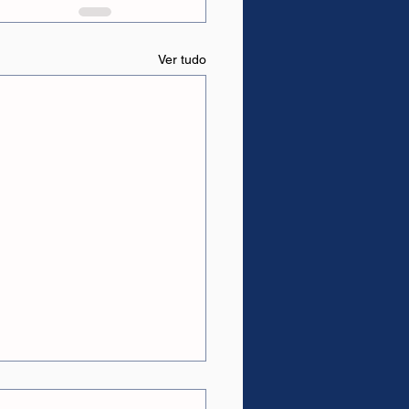
Ver tudo
as.
ções