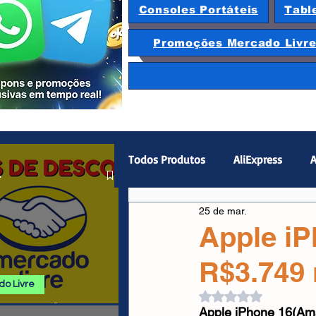
Consoles Portáteis
Tabl
Promoções Mercado Livr
Todos Produtos
AliExpress
A
.
25 de mar.
Magazine Luiza
Hardware
Apple i
R$3.749 
Gamepad
Smartphones
o Livre
Avaliado com NaN d
 E PROMOÇÕES
Apple iPhone 16(Am