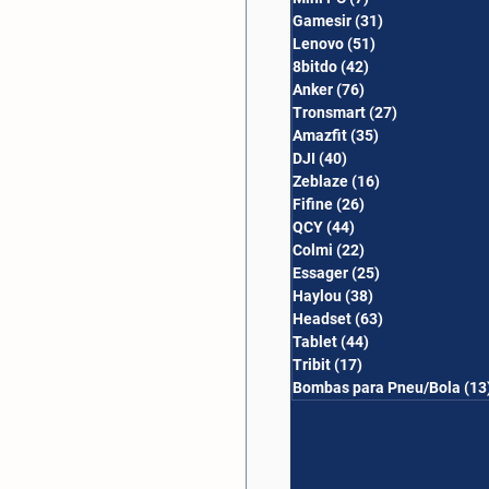
Gamesir
(31)
31 posts
Lenovo
(51)
51 posts
8bitdo
(42)
42 posts
Anker
(76)
76 posts
Tronsmart
(27)
27 posts
Amazfit
(35)
35 posts
DJI
(40)
40 posts
Zeblaze
(16)
16 posts
Fifine
(26)
26 posts
QCY
(44)
44 posts
Colmi
(22)
22 posts
Essager
(25)
25 posts
Haylou
(38)
38 posts
Headset
(63)
63 posts
Tablet
(44)
44 posts
Tribit
(17)
17 posts
Bombas para Pneu/Bola
(13