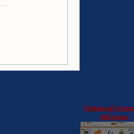
a de Vídeo MSI RTX
0 Shadow 2X OC, 8GB
R7(Amazon)R$2099(10X
Juros)(18X Sem Juros
artão Amazon)
Páginas de Promo
AliExpress