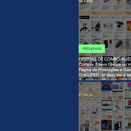
há 3 dias
AliExpress
OFERTAS DE COMBO ALIEX
Compre 3 itens Choice ou m
Página de Promoções e Gan
Grátis(R$10 de desc em 6 it
de desc em 10 itens) OS 
SÃO VÁLIDOS NO COMBO
21 de jul.