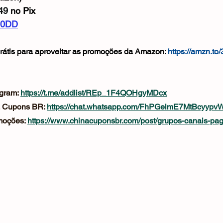
Mouse
Webcam
Alimentos e Bebidas
Microfone
49 
no Pix
pH0DD
rátis para aproveitar as promoções da Amazon: 
https://amzn.to
gram: 
https://t.me/addlist/REp_1F4QOHgyMDcx
 Cupons BR: 
https://chat.whatsapp.com/FhPGelmE7MtBcyypv
oções: 
https://www.chinacuponsbr.com/post/grupos-canais-pa