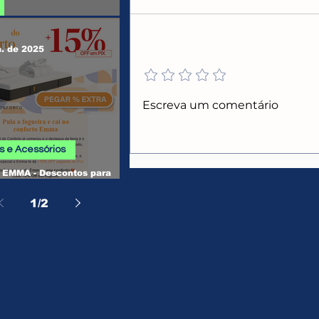
 SHEIN
n. de 2025
Adicione uma avaliação
CUPONS E PROMOÇÕES
Escreva um comentário
AMAZON
 e Acessórios
EMMA - Descontos para
, Camas, Travesseiros e
os
1
/
2