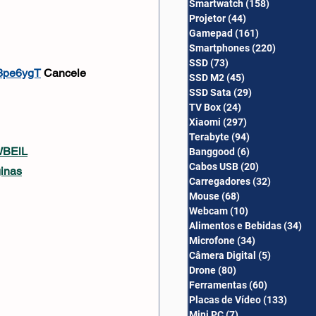
Smartwatch
(158)
158 posts
Câmera Digital
Projetor
(44)
44 posts
Gamepad
(161)
161 posts
Smartphones
(220)
220 post
SSD
(73)
73 posts
/3pe6ygT
 Cancele 
SSD M2
(45)
45 posts
SSD Sata
(29)
29 posts
TV Box
(24)
24 posts
Xiaomi
(297)
297 posts
Terabyte
(94)
94 posts
WBElL
Banggood
(6)
6 posts
Cabos USB
(20)
20 posts
ginas
Carregadores
(32)
32 posts
Mouse
(68)
68 posts
Webcam
(10)
10 posts
Alimentos e Bebidas
(34)
34
Microfone
(34)
34 posts
Câmera Digital
(5)
5 posts
Drone
(80)
80 posts
Ferramentas
(60)
60 posts
Placas de Vídeo
(133)
133 p
Mini PC
(7)
7 posts