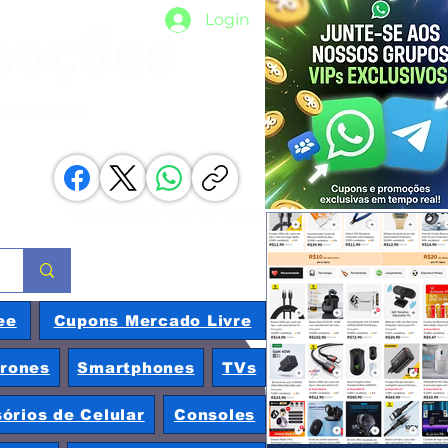
Login
moções
nacionais
Compartilhe com os amigos
ee
Cupons Mercado Livre
rones
Smartphones
TVs
órios de Celular
Consoles