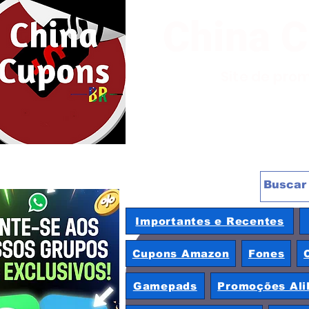
China 
Site de pro
Importantes e Recentes
Cupons Amazon
Fones
Gamepads
Promoções Ali