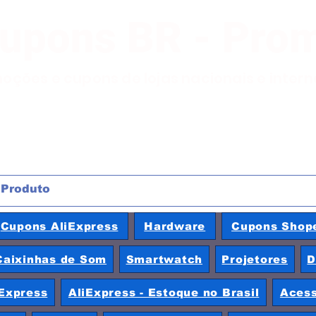
Cupons BR - Pro
moções e cupons de lojas nacionais e inter
Cupons AliExpress
Hardware
Cupons Shop
Caixinhas de Som
Smartwatch
Projetores
D
Express
AliExpress - Estoque no Brasil
Acess