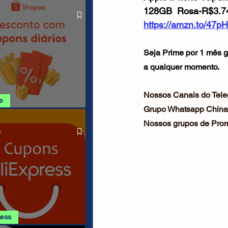
O LIVRE
Cabos USB
Carregadores
128GB  Rosa-R$
3.7
https://amzn.to/47
Drone
Seja Prime por 1 mês g
a qualquer momento.
Nossos Canais do Tele
e
Grupo Whatsapp China
SHOPEE 06/08
Nossos grupos de Prom
s
ress