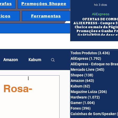
rafas
Promoções Shopee
há 3 dias
AliExpress
ticos
Ferramentas
OFERTAS DE COMB
ALIEXPRESS - Compre 3 
Choice ou mais da Pági
Promoções e Ganhe F
Grátis(R$10 de desc e
itens/R$25 de desc em 10
OS CUPONS SÃO VÁLID
COMBO
Todos Produtos
(3.436)
3.43
AliExpress
(1.792)
1.792 pos
Amazon
Kabum
AliExpress - Estoque no Bras
Mercado Livre
(345)
345 pos
Shopee
(138)
138 posts
twatch
Projetor
Amazon
(643)
643 posts
 Rosa-
Kabum
(62)
62 posts
Magazine Luiza
(206)
206 po
Hardware
(1.072)
1.072 post
erabyte
Banggood
Gamer
(1.004)
1.004 posts
Fones
(396)
396 posts
Caixinhas de Som/Speaker