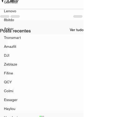
Gamesir
Lenovo
8bitdo
Anker
Ver tudo
Posts recentes
Tronsmart
Amazfit
DJI
Zeblaze
Fifine
QCY
Colmi
Essager
Haylou