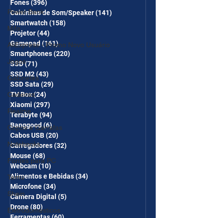
Fones
(396)
396 posts
Power Bank
Caixinhas de Som/Speaker
(141)
141 posts
Smartwatch
(158)
158 posts
Mifa
Projetor
(44)
44 posts
Gamepad
(161)
161 posts
AliExpress - Promo Novo Usuário
Smartphones
(220)
220 posts
Jogos
SSD
(71)
71 posts
SSD M2
(43)
43 posts
Gabinetes
SSD Sata
(29)
29 posts
Cadeiras
TV Box
(24)
24 posts
Xiaomi
(297)
297 posts
Realme
Terabyte
(94)
94 posts
Banggood
(6)
6 posts
Copos e Garrafas
Cabos USB
(20)
20 posts
Notebooks
Carregadores
(32)
32 posts
Mouse
(68)
68 posts
Fontes para PC
Webcam
(10)
10 posts
Alimentos e Bebidas
(34)
34 posts
Temu
Microfone
(34)
34 posts
Shein
Câmera Digital
(5)
5 posts
Drone
(80)
80 posts
Eletrodomésticos
Ferramentas
(60)
60 posts