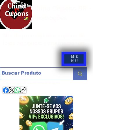
China Cupons BR -
Promoções
Site de promoções e cupons de
lojas nacionais e internacionais
ME
NU
Compartilhe com os amigos