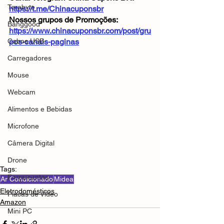
Terabyte
https://t.me/Chinacuponsbr
Nossos grupos de Promoções: 
Banggood
https://www.chinacuponsbr.com/post/gru
Cabos USB
pos-canais-paginas
Carregadores
Mouse
Webcam
Alimentos e Bebidas
Microfone
Câmera Digital
Drone
Tags:
Ferramentas
Ar Condicionado
Midea
Eletrodomésticos
Placas de Vídeo
Amazon
Mini PC