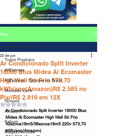
Post
Todos Produtos
22 de jun.
Todos Produtos
Ar Condicionado Split Inverter
AliExpress
18000 Btus Midea Ai Ecomaster
High Wall Só Frio 573,70
AliExpress - Estoque no Brasil
kWh/ano(Amazon)R$ 2.585 no
Mercado Livre
Pix//R$ 2.819 em 12X
Shopee
Avaliado com NaN de 5 estrelas.
Ar Condicionado Split Inverter 18000 Btus 
Amazon
Midea Ai Ecomaster High Wall Só Frio 
Kabum
42ezvca18m5/38ezvca18m5 220v 573,70 
kWh/ano(Amazon)
Magazine Luiza