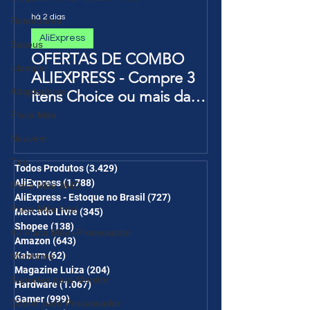
há 2 dias
Roteadores
AliExpress
Baseus
OFERTAS DE COMBO
iclamper
ALIEXPRESS - Compre 3
Adaptadores
itens Choice ou mais da
Página de Promoções e
Placa Mãe
Ganhe Frete Grátis(R$10 de
Nuuvem
desc em 6 itens/R$25 de
TVs
desc em 10 itens) OS
Todos Produtos
(3.429)
3.429 posts
AliExpress
(1.788)
1.788 posts
Placa Mãe AMD
CUPONS SÃO VÁLIDOS NO
AliExpress - Estoque no Brasil
(727)
727 posts
COMBO
Placa Mãe Intel
Mercado Livre
(345)
345 posts
Shopee
(138)
138 posts
Kit Placa Mãe+Processador
Amazon
(643)
643 posts
Kabum
(62)
62 posts
Monitores
Magazine Luiza
(204)
204 posts
Suportes para Monitor
Hardware
(1.067)
1.067 posts
Gamer
(999)
999 posts
Cooler para Processador