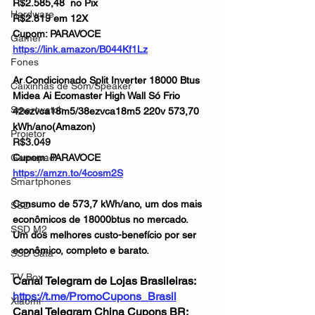
R$2.585,48  no Pix
Hardware
R$2.819 em 12X
Cupom: 
PARAVOCE
Gamer
https://link.amazon/B044Kf1Lz
Fones
Ar Condicionado Split Inverter 18000 Btus 
Caixinhas de Som/Speaker
Midea Ai Ecomaster High Wall Só Frio 
Smartwatch
42ezvca18m5/38ezvca18m5 220v 573,70 
kWh/ano(Amazon)
Projetor
R$3.049
Gamepad
Cupom: 
PARAVOCE
https://amzn.to/4cosm2S
Smartphones
Consumo de 573,7 kWh/ano, um dos mais 
SSD
econômicos de 18000btus no mercado.
SSD M2
Um dos melhores custo-benefício por ser 
econômico, completo e barato.
SSD Sata
TV Box
Canal Telegram de Lojas Brasileiras: 
https://t.me/PromoCupons_Brasil
Xiaomi
Canal Telegram China Cupons BR: 