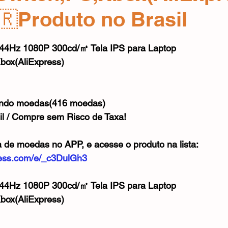
Mouse
Webcam
Alimentos e Bebidas
Microfone
🇷Produto no Brasil
e 5 estrelas.
4Hz 1080P 300cd/㎡ Tela IPS para Laptop 
box(AliExpress)
ando moedas(416 moedas)
il / Compre sem Risco de Taxa!
a de moedas no APP, e acesse o produto na lista:
xpress.com/e/_c3DulGh3
4Hz 1080P 300cd/㎡ Tela IPS para Laptop 
box(AliExpress)