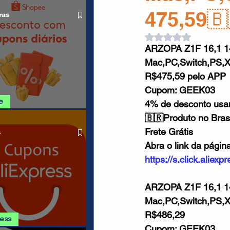
O LIVRE
Cabos USB
Carregadores
475,59🇧
ras
Avaliado com NaN d
ARZOPA Z1F 16,1 14
Drone
Mac,PC,Switch,PS,X
R$475,59 pelo APP
Cupom: GEEK03
e
4% de desconto us
🇧🇷Produto no Bras
SHOPEE 06/08
Frete Grátis
s
Abra o link da págin
https://s.click.alie
ARZOPA Z1F 16,1 14
Mac,PC,Switch,PS,X
R$486,29
ress
Cupom: GEEK03