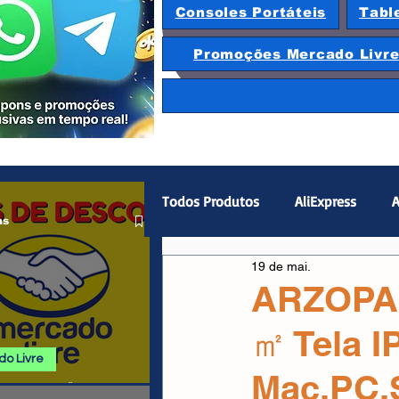
Consoles Portáteis
Tabl
Promoções Mercado Livr
Todos Produtos
AliExpress
A
as
19 de mai.
Magazine Luiza
Hardware
ARZOPA 
㎡ Tela I
Gamepad
Smartphones
o Livre
Mac,PC,
 E PROMOÇÕES