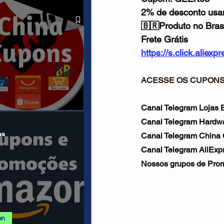
 ALIEXPRESS
2% de desconto us
🇧🇷Produto no Bras
Frete Grátis
https://s.click.alie
ACESSE OS CUPONS 
Canal Telegram Lojas Br
anais/Páginas
Canal Telegram Hardwa
as
Canal Telegram China
Canal Telegram AliExpr
Nossos grupos de Prom
on