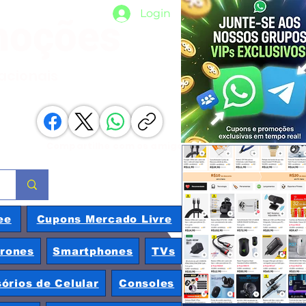
Login
moções
nacionais
Compartilhe com os amigos
ee
Cupons Mercado Livre
rones
Smartphones
TVs
órios de Celular
Consoles