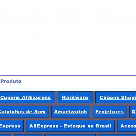
Cupons BR - Pro
moções e cupons de lojas nacionais e inter
Cupons AliExpress
Hardware
Cupons Shop
Caixinhas de Som
Smartwatch
Projetores
D
Express
AliExpress - Estoque no Brasil
Acess