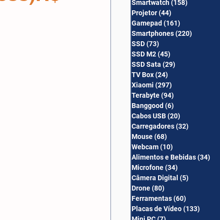
Smartwatch
(158)
158 posts
Câmera Digital
Projetor
(44)
44 posts
Gamepad
(161)
161 posts
Smartphones
(220)
220 post
SSD
(73)
73 posts
SSD M2
(45)
45 posts
SSD Sata
(29)
29 posts
TV Box
(24)
24 posts
Xiaomi
(297)
297 posts
Terabyte
(94)
94 posts
Banggood
(6)
6 posts
Cabos USB
(20)
20 posts
Carregadores
(32)
32 posts
Mouse
(68)
68 posts
Webcam
(10)
10 posts
Alimentos e Bebidas
(34)
34
Microfone
(34)
34 posts
Câmera Digital
(5)
5 posts
Drone
(80)
80 posts
Ferramentas
(60)
60 posts
Placas de Vídeo
(133)
133 p
Mini PC
(7)
7 posts