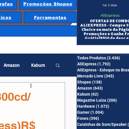
rafas
Promoções Shopee
há 3 dias
AliExpress
ticos
Ferramentas
OFERTAS DE COMB
ALIEXPRESS - Compre 3 
Choice ou mais da Pági
Promoções e Ganhe F
Grátis(R$10 de desc e
itens/R$25 de desc em 10
OS CUPONS SÃO VÁLID
COMBO
Todos Produtos
(3.436)
3.43
AliExpress
(1.792)
1.792 pos
Amazon
Kabum
AliExpress - Estoque no Bras
Mercado Livre
(345)
345 pos
Shopee
(138)
138 posts
twatch
Projetor
Amazon
(643)
643 posts
300cd/
Kabum
(62)
62 posts
Magazine Luiza
(206)
206 po
Hardware
(1.072)
1.072 post
erabyte
Banggood
Gamer
(1.004)
1.004 posts
Fones
(396)
396 posts
ess)R$
Caixinhas de Som/Speaker