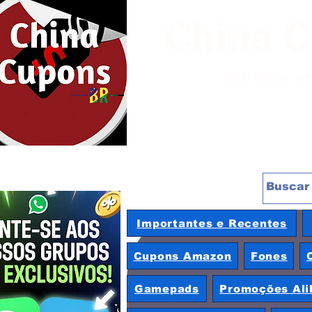
China 
Site de pro
Importantes e Recentes
Cupons Amazon
Fones
Gamepads
Promoções Ali