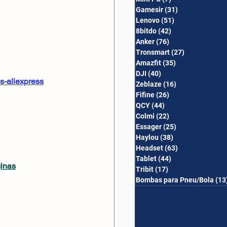
Gamesir
(31)
31 posts
Lenovo
(51)
51 posts
8bitdo
(42)
42 posts
Anker
(76)
76 posts
Tronsmart
(27)
27 posts
Amazfit
(35)
35 posts
DJI
(40)
40 posts
s-aliexpress
Zeblaze
(16)
16 posts
Fifine
(26)
26 posts
QCY
(44)
44 posts
Colmi
(22)
22 posts
Essager
(25)
25 posts
Haylou
(38)
38 posts
Headset
(63)
63 posts
Tablet
(44)
44 posts
ginas
Tribit
(17)
17 posts
Bombas para Pneu/Bola
(13