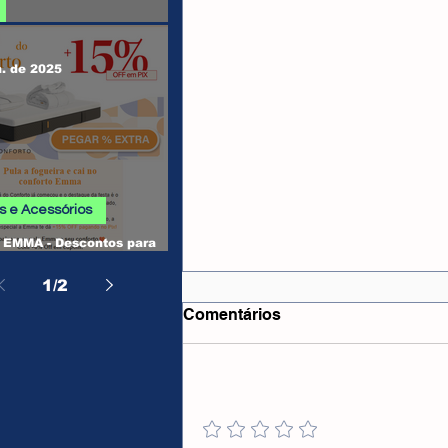
 SHEIN
n. de 2025
 e Acessórios
EMMA - Descontos para
, Camas, Travesseiros e
os
1
/
2
Comentários
Adicione uma avaliação
CUPONS ALIEXPRESS