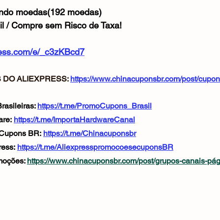
ando moedas(192 moedas)
il / Compre sem Risco de Taxa!
xpress.com/e/_c3zKBcd7
DO ALIEXPRESS: 
https://www.chinacuponsbr.com/post/cupon
asileiras: 
https://t.me/PromoCupons_Brasil
re: 
https://t.me/ImportaHardwareCanal
 Cupons BR: 
https://t.me/Chinacuponsbr
ess: 
https://t.me/AliexpresspromocoesecuponsBR
oções: 
https://www.chinacuponsbr.com/post/grupos-canais-pá