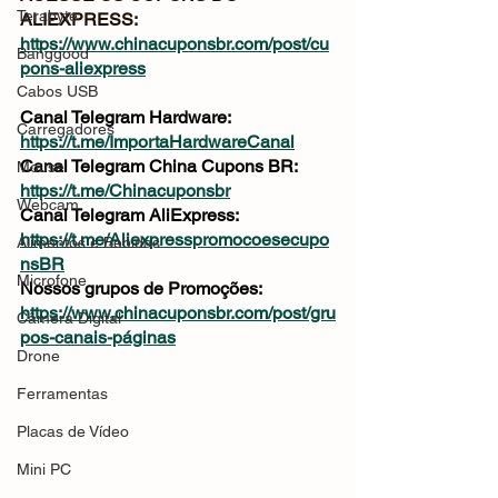
Terabyte
ALIEXPRESS: 
https://www.chinacuponsbr.com/post/cu
Banggood
pons-aliexpress
Cabos USB
Canal Telegram Hardware: 
Carregadores
https://t.me/ImportaHardwareCanal
Canal Telegram China Cupons BR: 
Mouse
https://t.me/Chinacuponsbr
Webcam
Canal Telegram AliExpress: 
https://t.me/Aliexpresspromocoesecupo
Alimentos e Bebidas
nsBR
Microfone
Nossos grupos de Promoções: 
https://www.chinacuponsbr.com/post/gru
Câmera Digital
pos-canais-páginas
Drone
Ferramentas
Placas de Vídeo
Mini PC