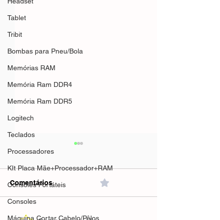
Headset
Tablet
Tribit
Bombas para Pneu/Bola
Memórias RAM
Memória Ram DDR4
Memória Ram DDR5
Logitech
Teclados
Processadores
KIt Placa Mãe+Processador+RAM
Comentários
0.0 / 5 (0)
Consoles Portáteis
Consoles
Máquina Cortar Cabelo/Pêlos