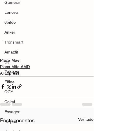
Gamesir
Lenovo
8bitdo
Anker
Tronsmart
Amazfit
Placa Mãe
DJI
Placa Mãe AMD
Zeblaze
AliExpress
Fifine
QCY
Colmi
Essager
Ver tudo
Posts recentes
Haylou