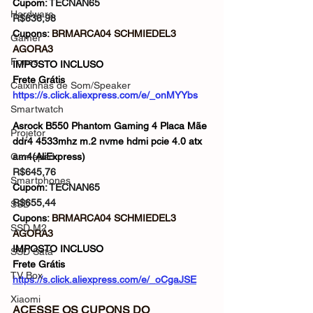
Cupom: 
TECNAN65
Hardware
R$636,98
Cupons: 
BRMARCA04 SCHMIEDEL3 
Gamer
AGORA3
Fones
IMPOSTO INCLUSO
Frete Grátis
Caixinhas de Som/Speaker
https://s.click.aliexpress.com/e/_onMYYbs
Smartwatch
Asrock B550 Phantom Gaming 4 Placa Mãe 
Projetor
ddr4 4533mhz m.2 nvme hdmi pcie 4.0 atx 
Gamepad
am4(AliExpress)
R$645,76
Smartphones
Cupom: 
TECNAN65
R$655,44
SSD
Cupons: 
BRMARCA04 SCHMIEDEL3 
SSD M2
AGORA3
IMPOSTO INCLUSO
SSD Sata
Frete Grátis
TV Box
https://s.click.aliexpress.com/e/_oCgaJSE
Xiaomi
ACESSE OS CUPONS DO 