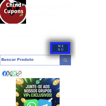
China Cupons BR -
Promoções
Site de promoções e cupons de
lojas nacionais e internacionais
ME
NU
Compartilhe com os amigos