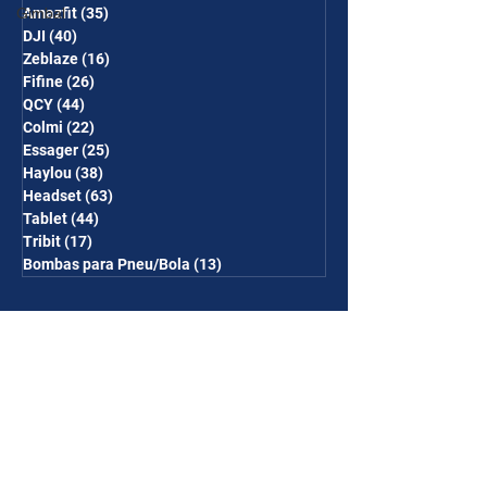
Gimbal
Amazfit
(35)
35 posts
DJI
(40)
40 posts
Zeblaze
(16)
16 posts
Fifine
(26)
26 posts
QCY
(44)
44 posts
Colmi
(22)
22 posts
Essager
(25)
25 posts
Haylou
(38)
38 posts
Headset
(63)
63 posts
Tablet
(44)
44 posts
Tribit
(17)
17 posts
Bombas para Pneu/Bola
(13)
13 posts