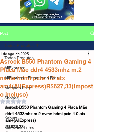
Post
Todos Produtos
1 de ago. de 2025
Todos Produtos
Asrock B550 Phantom Gaming 4
AliExpress
Placa Mãe ddr4 4533mhz m.2
nvme hdmi pcie 4.0 atx
AliExpress - Estoque no Brasil
am4(AliExpress)R$627,33(impost
Mercado Livre
o incluso)
Shopee
Avaliado com NaN de 5 estrelas.
Asrock B550 Phantom Gaming 4 Placa Mãe 
Amazon
ddr4 4533mhz m.2 nvme hdmi pcie 4.0 atx 
Kabum
am4(AliExpress)
R$627,33
Magazine Luiza