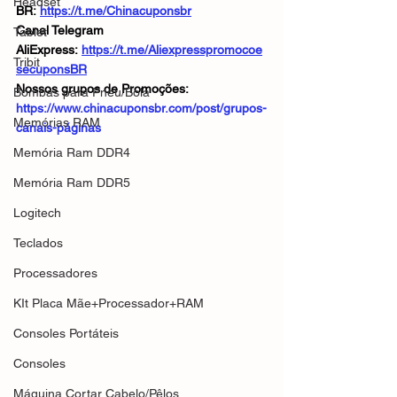
Headset
BR: 
https://t.me/Chinacuponsbr
Canal Telegram 
Tablet
AliExpress: 
https://t.me/Aliexpresspromocoe
Tribit
secuponsBR
Nossos grupos de Promoções: 
Bombas para Pneu/Bola
https://www.chinacuponsbr.com/post/grupos-
Memórias RAM
canais-páginas
Memória Ram DDR4
Memória Ram DDR5
Logitech
Teclados
Processadores
KIt Placa Mãe+Processador+RAM
Consoles Portáteis
Consoles
Máquina Cortar Cabelo/Pêlos