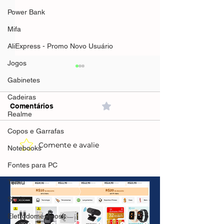
Power Bank
Mifa
AliExpress - Promo Novo Usuário
Jogos
Gabinetes
Cadeiras
Comentários
0.0 / 5 (0)
Realme
Copos e Garrafas
Comente e avalie
Baseus Eli 2i Fit Open-
Baseus Bass E
Notebooks
Ear Earphones
Earbuds Blueto
Fontes para PC
Bluetooth
6.0(Aliexpress)
6.0(AliExpress)2pçs-
R$110,81-R$55
Temu
R$156,79-
(IMPOSTO INC
R$78,39cada(IMPOSTO
Shein
INCLUSO)
Eletrodomésticos