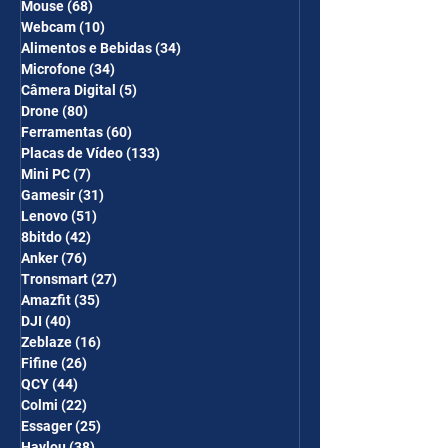
Mouse
(68)
68 posts
Webcam
(10)
10 posts
Alimentos e Bebidas
(34)
34 posts
Microfone
(34)
34 posts
Câmera Digital
(5)
5 posts
Drone
(80)
80 posts
Ferramentas
(60)
60 posts
Placas de Vídeo
(133)
133 posts
Mini PC
(7)
7 posts
Gamesir
(31)
31 posts
Lenovo
(51)
51 posts
8bitdo
(42)
42 posts
Anker
(76)
76 posts
Tronsmart
(27)
27 posts
Amazfit
(35)
35 posts
DJI
(40)
40 posts
Zeblaze
(16)
16 posts
Fifine
(26)
26 posts
QCY
(44)
44 posts
Colmi
(22)
22 posts
Essager
(25)
25 posts
Haylou
(38)
38 posts