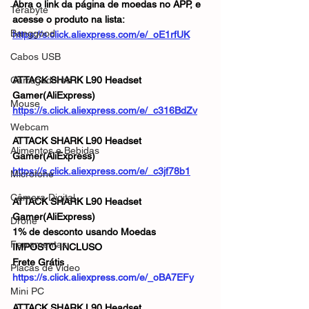
Abra o link da página de moedas no APP, e 
Terabyte
acesse o produto na lista:
Banggood
https://s.click.aliexpress.com/e/_oE1rfUK
Cabos USB
Carregadores
ATTACK SHARK L90 Headset 
Gamer(AliExpress)
Mouse
https://s.click.aliexpress.com/e/_c316BdZv
Webcam
ATTACK SHARK L90 Headset 
Alimentos e Bebidas
Gamer(AliExpress)
https://s.click.aliexpress.com/e/_c3jf78b1
Microfone
Câmera Digital
ATTACK SHARK L90 Headset 
Gamer(AliExpress)
Drone
1% de desconto usando Moedas
Ferramentas
IMPOSTO INCLUSO
Frete Grátis
Placas de Vídeo
https://s.click.aliexpress.com/e/_oBA7EFy
Mini PC
ATTACK SHARK L90 Headset 