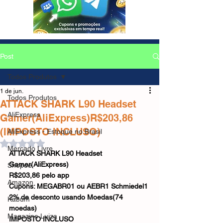
Post
Todos Produtos
1 de jun.
Todos Produtos
ATTACK SHARK L90 Headset
AliExpress
Gamer(AliExpress)R$203,86
(IMPOSTO INCLUSO)
AliExpress - Estoque no Brasil
Avaliado com NaN de 5 estrelas.
Mercado Livre
ATTACK SHARK L90 Headset 
Gamer(AliExpress)
Shopee
R$203,86 pelo app
Amazon
Cupons: MEGABR01 ou AEBR1 Schmiedel1
2% de desconto usando Moedas(74 
Kabum
moedas)
Magazine Luiza
IMPOSTO INCLUSO