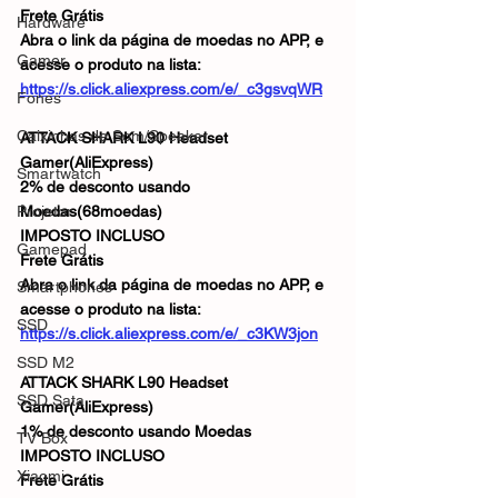
Frete Grátis
Hardware
Abra o link da página de moedas no APP, e 
Gamer
acesse o produto na lista:
https://s.click.aliexpress.com/e/_c3gsvqWR
Fones
Caixinhas de Som/Speaker
ATTACK SHARK L90 Headset 
Gamer(AliExpress)
Smartwatch
2% de desconto usando 
Projetor
Moedas(68moedas)
IMPOSTO INCLUSO
Gamepad
Frete Grátis
Abra o link da página de moedas no APP, e 
Smartphones
acesse o produto na lista:
SSD
https://s.click.aliexpress.com/e/_c3KW3jon
SSD M2
ATTACK SHARK L90 Headset 
SSD Sata
Gamer(AliExpress)
1% de desconto usando Moedas
TV Box
IMPOSTO INCLUSO
Xiaomi
Frete Grátis