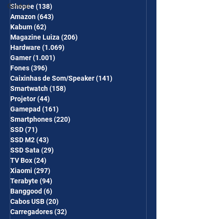
Gimbal
Shopee
(138)
138 posts
Amazon
(643)
643 posts
Kabum
(62)
62 posts
Magazine Luiza
(206)
206 posts
Hardware
(1.069)
1.069 posts
Gamer
(1.001)
1.001 posts
Fones
(396)
396 posts
Caixinhas de Som/Speaker
(141)
141 posts
Smartwatch
(158)
158 posts
Projetor
(44)
44 posts
Gamepad
(161)
161 posts
Smartphones
(220)
220 posts
SSD
(71)
71 posts
SSD M2
(43)
43 posts
SSD Sata
(29)
29 posts
TV Box
(24)
24 posts
Xiaomi
(297)
297 posts
Terabyte
(94)
94 posts
Banggood
(6)
6 posts
Cabos USB
(20)
20 posts
Carregadores
(32)
32 posts