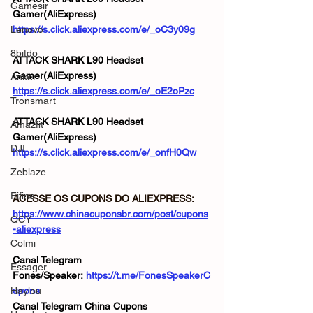
Gamesir
Gamer(AliExpress)
Lenovo
https://s.click.aliexpress.com/e/_oC3y09g
8bitdo
ATTACK SHARK L90 Headset 
Gamer(AliExpress)
Anker
https://s.click.aliexpress.com/e/_oE2oPzc
Tronsmart
ATTACK SHARK L90 Headset 
Amazfit
Gamer(AliExpress)
DJI
https://s.click.aliexpress.com/e/_onfH0Qw
Zeblaze
Fifine
ACESSE OS CUPONS DO ALIEXPRESS: 
https://www.chinacuponsbr.com/post/cupons
QCY
-aliexpress
Colmi
Canal Telegram 
Essager
Fones/Speaker: 
https://t.me/FonesSpeakerC
Haylou
upons
Canal Telegram China Cupons 