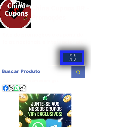
China Cupons BR -
Promoções
Site de promoções e cupons de
lojas nacionais e internacionais
ME
NU
Compartilhe com os amigos