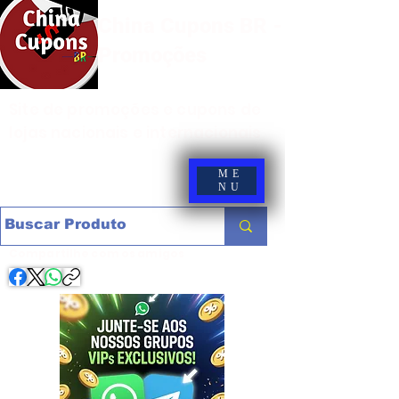
China Cupons BR -
Promoções
Site de promoções e cupons de
lojas nacionais e internacionais
ME
NU
Compartilhe com os amigos