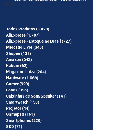
Gimbal
Página de Promoções e
Ganhe Frete Grátis(R$10 de
desc em 6 itens/R$25 de
desc em 10 itens) OS
Todos Produtos
(3.428)
3.428 posts
AliExpress
(1.787)
1.787 posts
CUPONS SÃO VÁLIDOS NO
AliExpress - Estoque no Brasil
(727)
727 posts
COMBO
Mercado Livre
(345)
345 posts
Shopee
(138)
138 posts
Amazon
(643)
643 posts
Kabum
(62)
62 posts
Magazine Luiza
(204)
204 posts
Hardware
(1.066)
1.066 posts
Gamer
(998)
998 posts
Fones
(396)
396 posts
Caixinhas de Som/Speaker
(141)
141 posts
Smartwatch
(158)
158 posts
Projetor
(44)
44 posts
Gamepad
(161)
161 posts
Smartphones
(220)
220 posts
SSD
(71)
71 posts