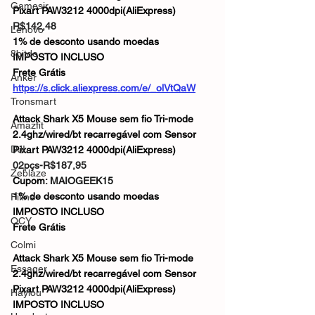
Gamesir
Pixart PAW3212 4000dpi(AliExpress)
R$142,48
Lenovo
1% de desconto usando moedas
8bitdo
IMPOSTO INCLUSO
Frete Grátis
Anker
https://s.click.aliexpress.com/e/_olVtQaW
Tronsmart
Attack Shark X5 Mouse sem fio Tri-mode 
Amazfit
2.4ghz/wired/bt recarregável com Sensor 
DJI
Pixart PAW3212 4000dpi(AliExpress)
02pçs-R$187,95
Zeblaze
Cupom: 
MAIOGEEK15
1% de desconto usando moedas
Fifine
IMPOSTO INCLUSO
QCY
Frete Grátis
Colmi
Attack Shark X5 Mouse sem fio Tri-mode 
Essager
2.4ghz/wired/bt recarregável com Sensor 
Pixart PAW3212 4000dpi(AliExpress)
Haylou
IMPOSTO INCLUSO