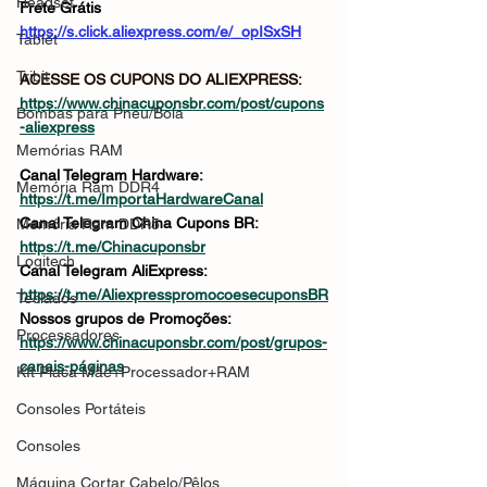
Headset
Frete Grátis
https://s.click.aliexpress.com/e/_opISxSH
Tablet
Tribit
ACESSE OS CUPONS DO ALIEXPRESS: 
https://www.chinacuponsbr.com/post/cupons
Bombas para Pneu/Bola
-aliexpress
Memórias RAM
Canal Telegram Hardware: 
Memória Ram DDR4
https://t.me/ImportaHardwareCanal
Canal Telegram China Cupons BR: 
Memória Ram DDR5
https://t.me/Chinacuponsbr
Logitech
Canal Telegram AliExpress: 
https://t.me/AliexpresspromocoesecuponsBR
Teclados
Nossos grupos de Promoções: 
Processadores
https://www.chinacuponsbr.com/post/grupos-
canais-páginas
KIt Placa Mãe+Processador+RAM
Consoles Portáteis
Consoles
Máquina Cortar Cabelo/Pêlos