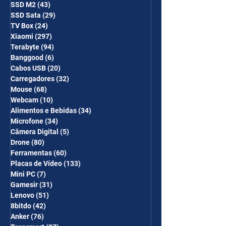
SSD M2
(43)
43 posts
SSD Sata
(29)
29 posts
TV Box
(24)
24 posts
Xiaomi
(297)
297 posts
Terabyte
(94)
94 posts
Banggood
(6)
6 posts
Cabos USB
(20)
20 posts
Carregadores
(32)
32 posts
Mouse
(68)
68 posts
Webcam
(10)
10 posts
Alimentos e Bebidas
(34)
34 posts
Microfone
(34)
34 posts
Câmera Digital
(5)
5 posts
Drone
(80)
80 posts
Ferramentas
(60)
60 posts
Placas de Vídeo
(133)
133 posts
Mini PC
(7)
7 posts
Gamesir
(31)
31 posts
Lenovo
(51)
51 posts
8bitdo
(42)
42 posts
Anker
(76)
76 posts