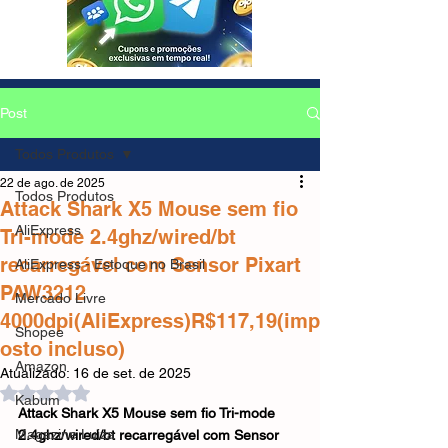
Post
Todos Produtos
22 de ago. de 2025
Todos Produtos
Attack Shark X5 Mouse sem fio
AliExpress
Tri-mode 2.4ghz/wired/bt
recarregável com Sensor Pixart
AliExpress - Estoque no Brasil
PAW3212
Mercado Livre
4000dpi(AliExpress)R$117,19(imp
Shopee
osto incluso)
Amazon
Atualizado:
16 de set. de 2025
Avaliado com NaN de 5 estrelas.
Kabum
Attack Shark X5 Mouse sem fio Tri-mode 
Magazine Luiza
2.4ghz/wired/bt recarregável com Sensor 