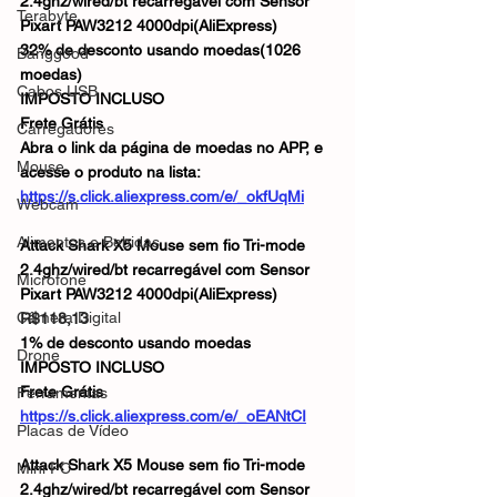
2.4ghz/wired/bt recarregável com Sensor 
Terabyte
Pixart PAW3212 4000dpi(AliExpress)
32% de desconto usando moedas(1026 
Banggood
moedas)
Cabos USB
IMPOSTO INCLUSO
Frete Grátis
Carregadores
Abra o link da página de moedas no APP, e 
Mouse
acesse o produto na lista: 
https://s.click.aliexpress.com/e/_okfUqMi
Webcam
Alimentos e Bebidas
Attack Shark X5 Mouse sem fio Tri-mode 
2.4ghz/wired/bt recarregável com Sensor 
Microfone
Pixart PAW3212 4000dpi(AliExpress)
Câmera Digital
R$118,13
1% de desconto usando moedas
Drone
IMPOSTO INCLUSO
Frete Grátis
Ferramentas
https://s.click.aliexpress.com/e/_oEANtCI
Placas de Vídeo
Attack Shark X5 Mouse sem fio Tri-mode 
Mini PC
2.4ghz/wired/bt recarregável com Sensor 