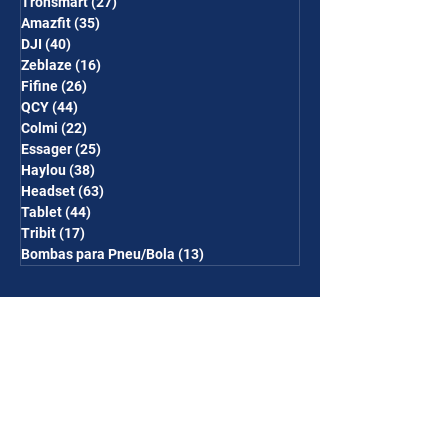
Tronsmart
(27)
27 posts
Amazfit
(35)
35 posts
DJI
(40)
40 posts
Zeblaze
(16)
16 posts
Fifine
(26)
26 posts
QCY
(44)
44 posts
Colmi
(22)
22 posts
Essager
(25)
25 posts
Haylou
(38)
38 posts
Headset
(63)
63 posts
Tablet
(44)
44 posts
Tribit
(17)
17 posts
Bombas para Pneu/Bola
(13)
13 posts