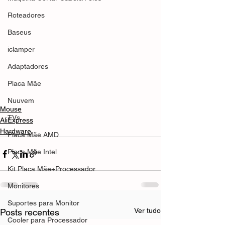
Roteadores
Baseus
iclamper
Adaptadores
Placa Mãe
Nuuvem
Mouse
TVs
AliExpress
Hardware
Placa Mãe AMD
Placa Mãe Intel
Kit Placa Mãe+Processador
Monitores
Suportes para Monitor
Ver tudo
Posts recentes
Cooler para Processador