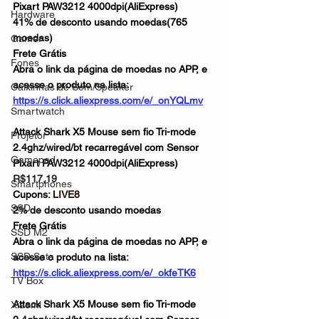
Pixart PAW3212 4000dpi(AliExpress)
Hardware
41% de desconto usando moedas(765 
moedas)
Gamer
Frete Grátis
Fones
Abra o link da página de moedas no APP, e 
acesse o produto na lista: 
Caixinhas de Som/Speaker
https://s.click.aliexpress.com/e/_onYQLmv
Smartwatch
Attack Shark X5 Mouse sem fio Tri-mode 
Projetor
2.4ghz/wired/bt recarregável com Sensor 
Gamepad
Pixart PAW3212 4000dpi(AliExpress)
R$117,19
Smartphones
Cupons: 
LIVE8
SSD
2% de desconto usando moedas
Frete Grátis
SSD M2
Abra o link da página de moedas no APP, e 
SSD Sata
acesse o produto na lista: 
https://s.click.aliexpress.com/e/_okfeTK6
TV Box
Attack Shark X5 Mouse sem fio Tri-mode 
Xiaomi