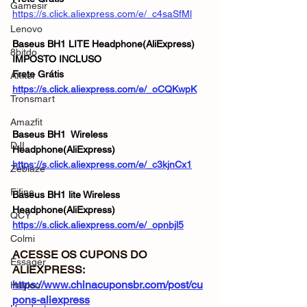
Gamesir
https://s.click.aliexpress.com/e/_c4saSfMl
Lenovo
Baseus BH1 LITE Headphone(AliExpress)
8bitdo
IMPOSTO INCLUSO
Frete Grátis
Anker
https://s.click.aliexpress.com/e/_oCQKwpK
Tronsmart
Amazfit
Baseus BH1  Wireless 
DJI
Headphone(AliExpress)
https://s.click.aliexpress.com/e/_c3kjnCx1
Zeblaze
Fifine
Baseus BH1 lite Wireless 
Headphone(AliExpress)
QCY
https://s.click.aliexpress.com/e/_opnbjl5
Colmi
ACESSE OS CUPONS DO 
Essager
ALIEXPRESS: 
https://www.chinacuponsbr.com/post/cu
Haylou
pons-aliexpress