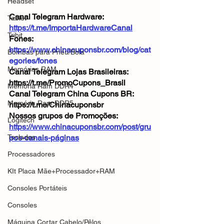
Headset
Canal Telegram Hardware: 
Tablet
https://t.me/ImportaHardwareCanal
Tribit
Fones: 
https://www.chinacuponsbr.com/blog/cat
Bombas para Pneu/Bola
egories/fones
Memórias RAM
Canal Telegram Lojas Brasileiras: 
https://t.me/PromoCupons_Brasil      
Memória Ram DDR4
Canal Telegram China Cupons BR: 
Memória Ram DDR5
https://t.me/Chinacuponsbr  
Nossos grupos de Promoções: 
Logitech
https://www.chinacuponsbr.com/post/gru
Teclados
pos-canais-páginas
Processadores
KIt Placa Mãe+Processador+RAM
Consoles Portáteis
Consoles
Máquina Cortar Cabelo/Pêlos