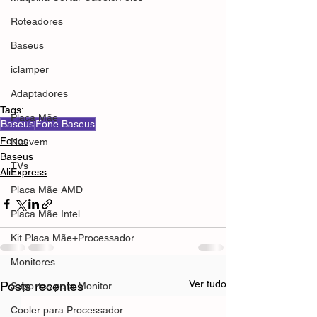
Roteadores
Baseus
iclamper
Adaptadores
Tags:
Placa Mãe
Baseus
Fone Baseus
Fones
Nuuvem
Baseus
TVs
AliExpress
Placa Mãe AMD
Placa Mãe Intel
Kit Placa Mãe+Processador
Monitores
Ver tudo
Posts recentes
Suportes para Monitor
Cooler para Processador