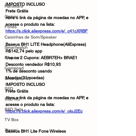
IMPOSTO INCLUSO
Hardware
Frete Grátis
Gamer
Abra o link da página de moedas no APP, e 
acesse o produto na lista:
Fones
https://s.click.aliexpress.com/e/_c41cXRBF
Caixinhas de Som/Speaker
Baseus BH1 LITE Headphone(AliExpress)
Smartwatch
R$142,74 pelo app
Projetor
Use os 2 Cupons: AEBR7EH+ BRAE1
Desconto vendedor R$10,93
Gamepad
1% de desconto usando 
Moedas(31moedas)
Smartphones
IMPOSTO INCLUSO
SSD
Frete Grátis
Abra o link da página de moedas no APP, e 
SSD M2
acesse o produto na lista:
SSD Sata
https://s.click.aliexpress.com/e/_oloJ2Ec
TV Box
Xiaomi
Baseus BH1 Lite Fone Wireless 