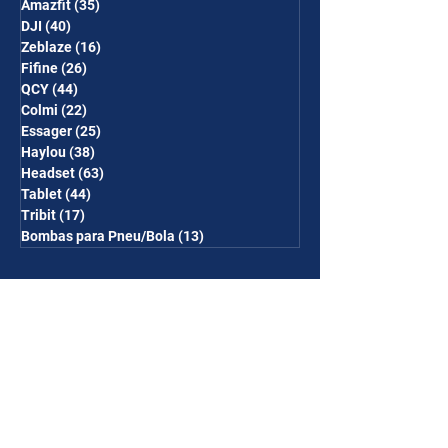
Amazfit
(35)
35 posts
DJI
(40)
40 posts
Zeblaze
(16)
16 posts
Fifine
(26)
26 posts
QCY
(44)
44 posts
Colmi
(22)
22 posts
Essager
(25)
25 posts
Haylou
(38)
38 posts
Headset
(63)
63 posts
Tablet
(44)
44 posts
Tribit
(17)
17 posts
Bombas para Pneu/Bola
(13)
13 posts