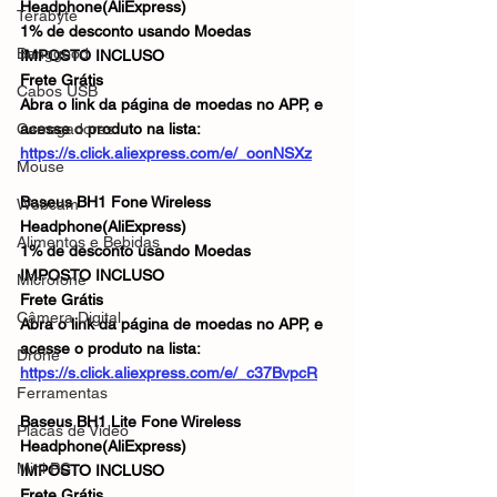
Headphone(AliExpress)
Terabyte
1% de desconto usando Moedas
Banggood
IMPOSTO INCLUSO
Frete Grátis
Cabos USB
Abra o link da página de moedas no APP, e 
Carregadores
acesse o produto na lista:
https://s.click.aliexpress.com/e/_oonNSXz
Mouse
Baseus BH1 Fone Wireless 
Webcam
Headphone(AliExpress)
Alimentos e Bebidas
1% de desconto usando Moedas
IMPOSTO INCLUSO
Microfone
Frete Grátis
Câmera Digital
Abra o link da página de moedas no APP, e 
acesse o produto na lista:
Drone
https://s.click.aliexpress.com/e/_c37BvpcR
Ferramentas
Baseus BH1 Lite Fone Wireless 
Placas de Vídeo
Headphone(AliExpress)
Mini PC
IMPOSTO INCLUSO
Frete Grátis