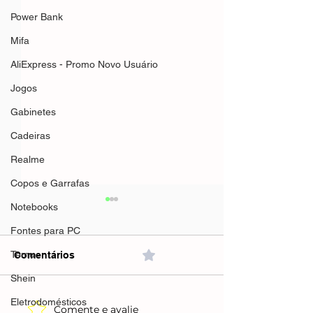
Power Bank
Mifa
AliExpress - Promo Novo Usuário
Jogos
Gabinetes
Cadeiras
Realme
Copos e Garrafas
Notebooks
Fontes para PC
Temu
Comentários
0.0 / 5 (0)
Shein
Eletrodomésticos
Comente e avalie
AliExpress - Calendário
Mifa A90 Speak