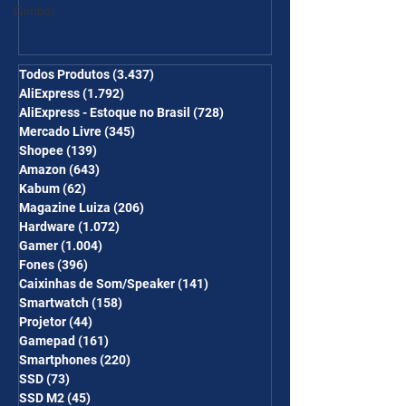
Página de Promoções e
Gimbal
Ganhe Frete Grátis(R$10 de
desc em 6 itens/R$25 de
desc em 10 itens) OS
Todos Produtos
(3.437)
3.437 posts
AliExpress
(1.792)
1.792 posts
CUPONS SÃO VÁLIDOS NO
AliExpress - Estoque no Brasil
(728)
728 posts
COMBO
Mercado Livre
(345)
345 posts
Shopee
(139)
139 posts
Amazon
(643)
643 posts
Kabum
(62)
62 posts
Magazine Luiza
(206)
206 posts
Hardware
(1.072)
1.072 posts
Gamer
(1.004)
1.004 posts
Fones
(396)
396 posts
Caixinhas de Som/Speaker
(141)
141 posts
Smartwatch
(158)
158 posts
Projetor
(44)
44 posts
Gamepad
(161)
161 posts
Smartphones
(220)
220 posts
SSD
(73)
73 posts
SSD M2
(45)
45 posts