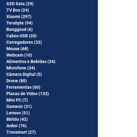
SSD Sata
(29)
29 posts
TV Box
(24)
24 posts
Xiaomi
(297)
297 posts
Terabyte
(94)
94 posts
Banggood
(6)
6 posts
Cabos USB
(20)
20 posts
Carregadores
(32)
32 posts
Mouse
(68)
68 posts
Webcam
(10)
10 posts
Alimentos e Bebidas
(34)
34 posts
Microfone
(34)
34 posts
Câmera Digital
(5)
5 posts
Drone
(80)
80 posts
Ferramentas
(60)
60 posts
Placas de Vídeo
(133)
133 posts
Mini PC
(7)
7 posts
Gamesir
(31)
31 posts
Lenovo
(51)
51 posts
8bitdo
(42)
42 posts
Anker
(76)
76 posts
Tronsmart
(27)
27 posts