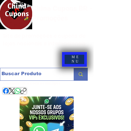
China Cupons BR -
Promoções
Site de promoções e cupons de
lojas nacionais e internacionais
ME
NU
Compartilhe com os amigos