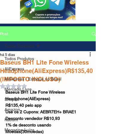
Post
Todos Produtos
há 5 dias
Todos Produtos
Baseus BH1 Lite Fone Wireless
AliExpress
Headphone(AliExpress)R$135,40
(IMPOSTO INCLUSO)
AliExpress - Estoque no Brasil
Avaliado com NaN de 5 estrelas.
Mercado Livre
Baseus BH1 Lite Fone Wireless 
Headphone(AliExpress)
Shopee
R$135,40 pelo app
Amazon
Use os 2 Cupons: AEBR7EH+ BRAE1
Desconto vendedor R$10,93
Kabum
1% de desconto usando 
Magazine Luiza
Moedas(30moedas)