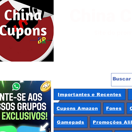
China 
Site de pro
Importantes e Recentes
Cupons Amazon
Fones
Gamepads
Promoções Ali