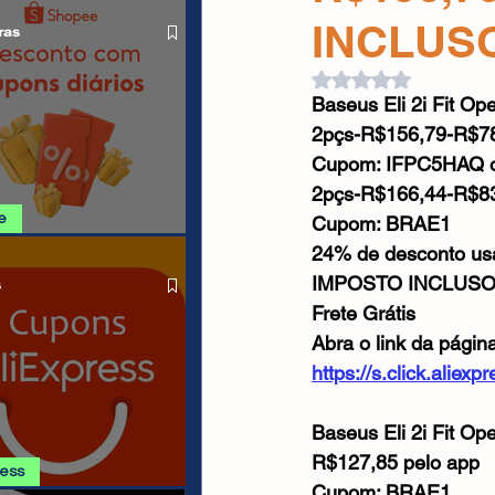
O LIVRE
Cabos USB
Carregadores
INCLUS
ras
Avaliado com NaN d
Baseus Eli 2i Fit Op
Drone
2pçs-R$156,79-R$7
Cupom: IFPC5HAQ 
2pçs-R$166,44-R$8
e
Cupom: BRAE1
24% de desconto u
SHOPEE 06/08
IMPOSTO INCLUS
s
Frete Grátis
Abra o link da págin
https://s.click.alie
Baseus Eli 2i Fit Op
R$127,85 pelo app
ress
Cupom: BRAE1