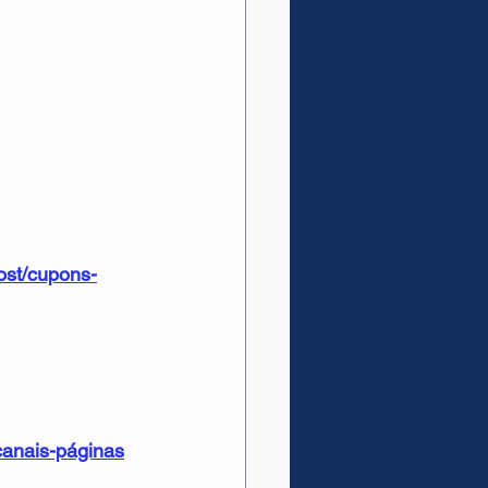
ost/cupons-
canais-páginas