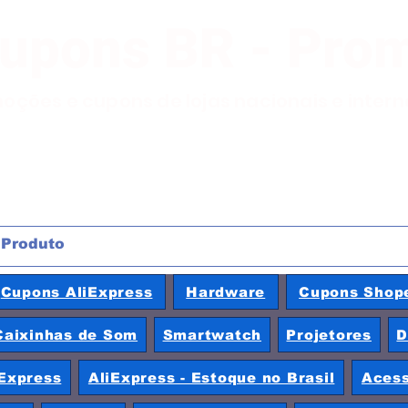
Cupons BR - Pro
moções e cupons de lojas nacionais e inter
Cupons AliExpress
Hardware
Cupons Shop
Caixinhas de Som
Smartwatch
Projetores
D
Express
AliExpress - Estoque no Brasil
Acess