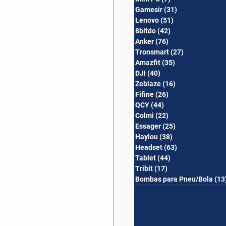
Gamesir
(31)
31 posts
Lenovo
(51)
51 posts
8bitdo
(42)
42 posts
Anker
(76)
76 posts
Tronsmart
(27)
27 posts
Amazfit
(35)
35 posts
DJI
(40)
40 posts
Zeblaze
(16)
16 posts
Fifine
(26)
26 posts
QCY
(44)
44 posts
Colmi
(22)
22 posts
Essager
(25)
25 posts
Haylou
(38)
38 posts
Headset
(63)
63 posts
Tablet
(44)
44 posts
Tribit
(17)
17 posts
Bombas para Pneu/Bola
(13