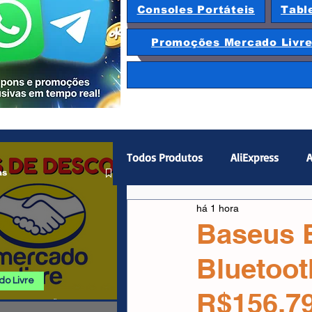
Consoles Portáteis
Tabl
Promoções Mercado Livr
Todos Produtos
AliExpress
A
as
há 1 hora
Magazine Luiza
Hardware
Baseus E
Bluetoot
Gamepad
Smartphones
o Livre
R$156,7
 E PROMOÇÕES