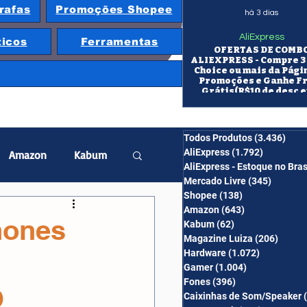
rafas
Promoções Shopee
há 3 dias
AliExpress
ticos
Ferramentas
OFERTAS DE COMB
ALIEXPRESS - Compre 3 
Choice ou mais da Pági
Promoções e Ganhe F
Grátis(R$10 de desc e
itens/R$25 de desc em 10
OS CUPONS SÃO VÁLID
COMBO
Todos Produtos
(3.436)
3.43
AliExpress
(1.792)
1.792 pos
Amazon
Kabum
AliExpress - Estoque no Bras
Mercado Livre
(345)
345 pos
Shopee
(138)
138 posts
twatch
Projetor
Amazon
(643)
643 posts
hones
Kabum
(62)
62 posts
Magazine Luiza
(206)
206 po
Hardware
(1.072)
1.072 post
erabyte
Banggood
Gamer
(1.004)
1.004 posts
Fones
(396)
396 posts
O
Caixinhas de Som/Speaker