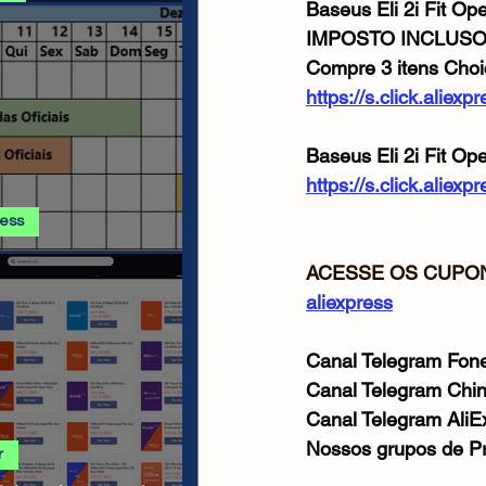
Baseus Eli 2i Fit O
 E PROMOÇÕES AMAZON
IMPOSTO INCLUS
Compre 3 itens Choi
https://s.click.aliex
Baseus Eli 2i Fit Op
https://s.click.aliex
ress
ss - Calendário de
ACESSE OS CUPON
ha AGOSTO 2026
aliexpress
Canal Telegram Fone
Canal Telegram Chi
Canal Telegram AliE
Nossos grupos de P
r