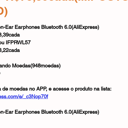
Mouse
Webcam
Alimentos e Bebidas
Microfone
O)
e 5 estrelas.
en-Ear Earphones Bluetooth 6.0(AliExpress)
8,39cada
ou IFPRWL57
3,22cada
sando Moedas(948moedas)
O
a de moedas no APP, e acesse o produto na lista:
xpress.com/e/_c3Nop70f
en-Ear Earphones Bluetooth 6.0(AliExpress)