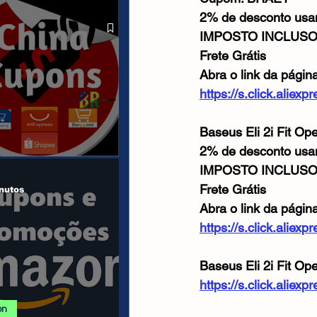
 ALIEXPRESS
2% de desconto us
IMPOSTO INCLUS
Frete Grátis
Abra o link da págin
https://s.click.alie
Baseus Eli 2i Fit Op
2% de desconto us
IMPOSTO INCLUS
anais/Páginas
Frete Grátis
nutos
Abra o link da págin
https://s.click.alie
Baseus Eli 2i Fit Op
https://s.click.aliex
on