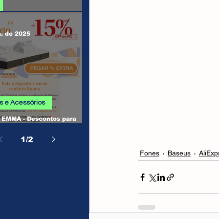
 SHEIN
n. de 2025
 e Acessórios
EMMA - Descontos para
, Camas, Travesseiros e
os
1
/
2
Fones
Baseus
AliExp