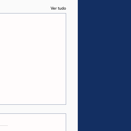
Ver tudo
as.
ções