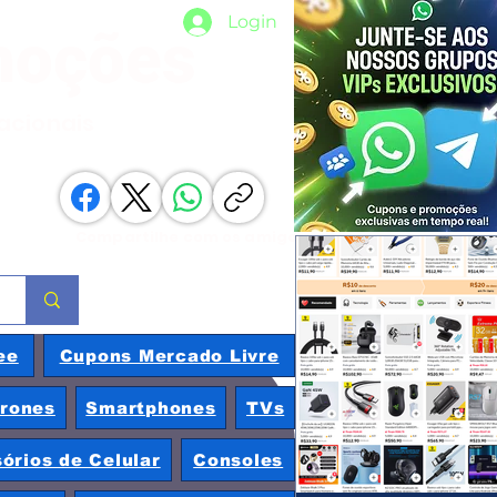
Login
moções
nacionais
Compartilhe com os amigos
ee
Cupons Mercado Livre
rones
Smartphones
TVs
órios de Celular
Consoles