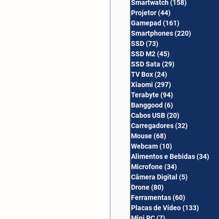
Smartwatch
(158)
158 posts
Câmera Digital
Projetor
(44)
44 posts
Gamepad
(161)
161 posts
Smartphones
(220)
220 post
SSD
(73)
73 posts
SSD M2
(45)
45 posts
SSD Sata
(29)
29 posts
TV Box
(24)
24 posts
Xiaomi
(297)
297 posts
Terabyte
(94)
94 posts
Banggood
(6)
6 posts
Cabos USB
(20)
20 posts
Carregadores
(32)
32 posts
Mouse
(68)
68 posts
Webcam
(10)
10 posts
Alimentos e Bebidas
(34)
34
Microfone
(34)
34 posts
Câmera Digital
(5)
5 posts
Drone
(80)
80 posts
Ferramentas
(60)
60 posts
Placas de Vídeo
(133)
133 p
Mini PC
(7)
7 posts