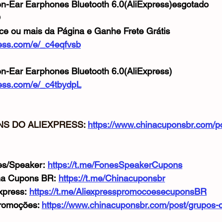
pen-Ear Earphones Bluetooth 6.0(AliExpress)esgotado
O
ce ou mais da Página e Ganhe Frete Grátis
press.com/e/_c4eqfvsb
en-Ear Earphones Bluetooth 6.0(AliExpress)
press.com/e/_c4tbydpL
S DO ALIEXPRESS: 
https://www.chinacuponsbr.com/p
s/Speaker: 
https://t.me/FonesSpeakerCupons
na Cupons BR: 
https://t.me/Chinacuponsbr
xpress: 
https://t.me/AliexpresspromocoesecuponsBR
romoções: 
https://www.chinacuponsbr.com/post/grupos-