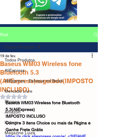
Post
Todos Produtos
19 de fev.
Todos Produtos
Baseus WM03 Wireless fone
AliExpress
Bluetooth 5.3
(AliExpress)esgotado(IMPOSTO
AliExpress - Estoque no Brasil
INCLUSO)
Mercado Livre
Avaliado com NaN de 5 estrelas.
Shopee
Baseus WM03 Wireless fone Bluetooth 
5.3(AliExpress)
Amazon
IMPOSTO INCLUSO
Kabum
Compre 3 itens Choice ou mais da Página e 
Ganhe Frete Grátis
Magazine Luiza
https://s.click.aliexpress.com/e/_c3IElAHF