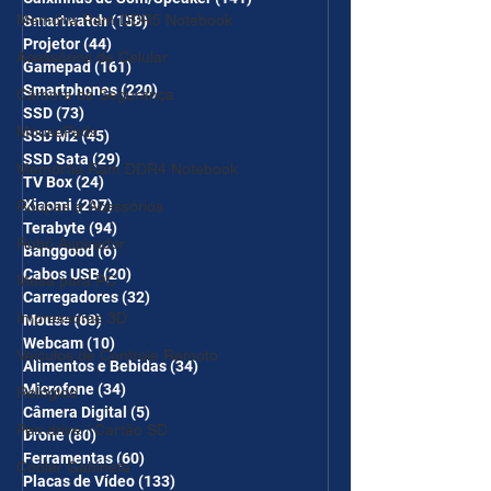
Memória Ram DDR5 Notebook
Smartwatch
(158)
158 posts
Projetor
(44)
44 posts
Acessórios de Celular
Gamepad
(161)
161 posts
Smartphones
(220)
220 posts
Câmera de Segurança
SSD
(73)
73 posts
MousePads
SSD M2
(45)
45 posts
SSD Sata
(29)
29 posts
Memórtia Ram DDR4 Notebook
TV Box
(24)
24 posts
Xiaomi
(297)
297 posts
Roupas e Acessórios
Terabyte
(94)
94 posts
Robô Aspirador
Banggood
(6)
6 posts
Cabos USB
(20)
20 posts
Mesa para PC
Carregadores
(32)
32 posts
Impressoras 3D
Mouse
(68)
68 posts
Webcam
(10)
10 posts
Veículos de Controle Remoto
Alimentos e Bebidas
(34)
34 posts
Microfone
(34)
34 posts
Relógios
Câmera Digital
(5)
5 posts
Pen drive / Cartão SD
Drone
(80)
80 posts
Ferramentas
(60)
60 posts
Cooler Gabinete
Placas de Vídeo
(133)
133 posts