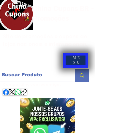
China Cupons BR -
Promoções
Site de promoções e cupons de
lojas nacionais e internacionais
ME
NU
Compartilhe com os amigos