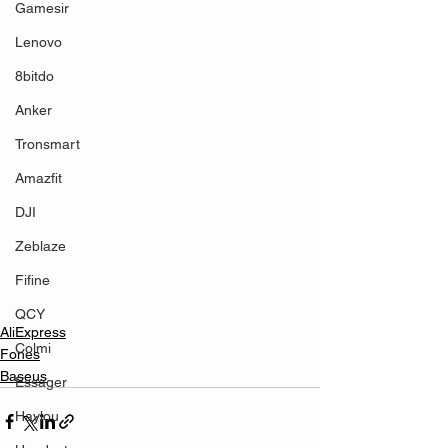
Gamesir
Lenovo
8bitdo
Anker
Tronsmart
Amazfit
DJI
Zeblaze
Fifine
QCY
AliExpress
Colmi
Fones
Baseus
Essager
Haylou