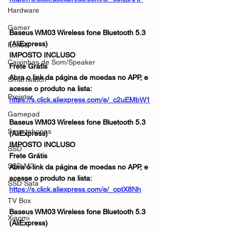
Hardware
Gamer
Baseus WM03 Wireless fone Bluetooth 5.3 
(AliExpress)
Fones
IMPOSTO INCLUSO 
Caixinhas de Som/Speaker
Frete Grátis 
Abra o link da página de moedas no APP, e 
Smartwatch
acesse o produto na lista:
Projetor
https://s.click.aliexpress.com/e/_c2uEMbW1
Gamepad
Baseus WM03 Wireless fone Bluetooth 5.3 
Smartphones
(AliExpress)
IMPOSTO INCLUSO 
SSD
Frete Grátis 
SSD M2
Abra o link da página de moedas no APP, e 
acesse o produto na lista:
SSD Sata
https://s.click.aliexpress.com/e/_optX8Nh
TV Box
Baseus WM03 Wireless fone Bluetooth 5.3 
Xiaomi
(AliExpress)