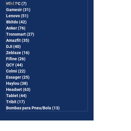
Gimbal
Mini PC
(7)
7 posts
Gamesir
(31)
31 posts
Lenovo
(51)
51 posts
8bitdo
(42)
42 posts
Anker
(76)
76 posts
Tronsmart
(27)
27 posts
Amazfit
(35)
35 posts
DJI
(40)
40 posts
Zeblaze
(16)
16 posts
Fifine
(26)
26 posts
QCY
(44)
44 posts
Colmi
(22)
22 posts
Essager
(25)
25 posts
Haylou
(38)
38 posts
Headset
(63)
63 posts
Tablet
(44)
44 posts
Tribit
(17)
17 posts
Bombas para Pneu/Bola
(13)
13 posts