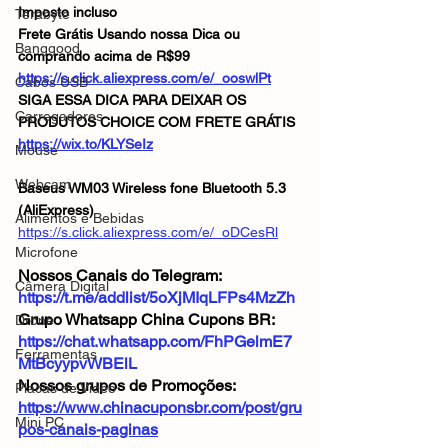
Imposto incluso
Terabyte
Frete Grátis Usando nossa Dica ou 
Banggood
comprando acima de R$99
https://s.click.aliexpress.com/e/_ooswlPt
Cabos USB
SIGA ESSA DICA PARA DEIXAR OS 
Carregadores
PRODUTOS CHOICE COM FRETE GRÁTIS
https://wix.to/KLYSeIz
Mouse
Webcam
Baseus WM03 Wireless fone Bluetooth 5.3 
(AliExpress)
Alimentos e Bebidas
https://s.click.aliexpress.com/e/_oDCesRl
Microfone
Nossos Canais do Telegram: 
Câmera Digital
https://t.me/addlist/5oXjMIqLFPs4MzZh
Grupo Whatsapp China Cupons BR: 
Drone
https://chat.whatsapp.com/FhPGelmE7
Ferramentas
MtBcyypvWBElL
Nossos grupos de Promoções: 
Placas de Vídeo
https://www.chinacuponsbr.com/post/gru
Mini PC
pos-canais-paginas