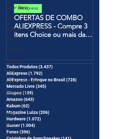
Power Bank
AliExpress
OFERTAS DE COMBO
Mifa
ALIEXPRESS - Compre 3
AliExpress - Promo Novo Usuário
itens Choice ou mais da
Jogos
Página de Promoções e
Gabinetes
Ganhe Frete Grátis(R$10 de
desc em 6 itens/R$25 de
Cadeiras
desc em 10 itens) OS
Todos Produtos
(3.437)
3.437 posts
Realme
AliExpress
(1.792)
1.792 posts
CUPONS SÃO VÁLIDOS NO
AliExpress - Estoque no Brasil
(728)
728 posts
Copos e Garrafas
COMBO
Mercado Livre
(345)
345 posts
Notebooks
Shopee
(139)
139 posts
Amazon
(643)
643 posts
Fontes para PC
Kabum
(62)
62 posts
Magazine Luiza
(206)
206 posts
Temu
Hardware
(1.072)
1.072 posts
Shein
Gamer
(1.004)
1.004 posts
Fones
(396)
396 posts
Eletrodomésticos
Caixinhas de Som/Speaker
(141)
141 posts