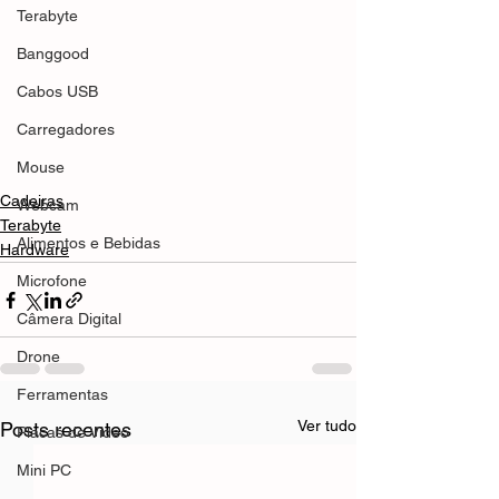
Terabyte
Banggood
Cabos USB
Carregadores
Mouse
Cadeiras
Webcam
Terabyte
Alimentos e Bebidas
Hardware
Microfone
Câmera Digital
Drone
Ferramentas
Ver tudo
Posts recentes
Placas de Vídeo
Mini PC