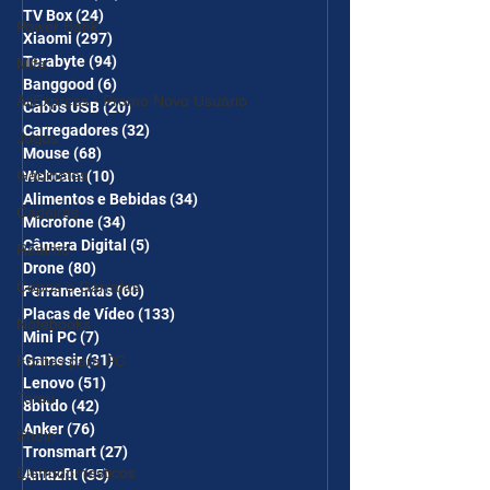
TV Box
(24)
24 posts
Power Bank
Xiaomi
(297)
297 posts
Terabyte
(94)
94 posts
Mifa
Banggood
(6)
6 posts
AliExpress - Promo Novo Usuário
Cabos USB
(20)
20 posts
Carregadores
(32)
32 posts
Jogos
Mouse
(68)
68 posts
Gabinetes
Webcam
(10)
10 posts
Alimentos e Bebidas
(34)
34 posts
Cadeiras
Microfone
(34)
34 posts
Câmera Digital
(5)
5 posts
Realme
Drone
(80)
80 posts
Copos e Garrafas
Ferramentas
(60)
60 posts
Placas de Vídeo
(133)
133 posts
Notebooks
Mini PC
(7)
7 posts
Gamesir
(31)
31 posts
Fontes para PC
Lenovo
(51)
51 posts
Temu
8bitdo
(42)
42 posts
Anker
(76)
76 posts
Shein
Tronsmart
(27)
27 posts
Eletrodomésticos
Amazfit
(35)
35 posts