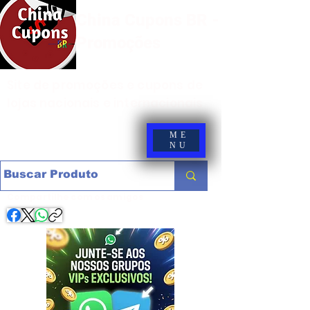
China Cupons BR -
Promoções
Site de promoções e cupons de
lojas nacionais e internacionais
ME
NU
Compartilhe com os amigos