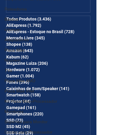
Ganhe Frete Grátis(R$10 de
Roteadores
desc em 6 itens/R$25 de
desc em 10 itens) OS
Todos Produtos
(3.436)
3.436 posts
Baseus
AliExpress
(1.792)
1.792 posts
CUPONS SÃO VÁLIDOS NO
iclamper
AliExpress - Estoque no Brasil
(728)
728 posts
COMBO
Mercado Livre
(345)
345 posts
Adaptadores
Shopee
(138)
138 posts
Placa Mãe
Amazon
(643)
643 posts
Kabum
(62)
62 posts
Nuuvem
Magazine Luiza
(206)
206 posts
Hardware
(1.072)
1.072 posts
TVs
Gamer
(1.004)
1.004 posts
Placa Mãe AMD
Fones
(396)
396 posts
Caixinhas de Som/Speaker
(141)
141 posts
Placa Mãe Intel
Smartwatch
(158)
158 posts
Kit Placa Mãe+Processador
Projetor
(44)
44 posts
Gamepad
(161)
161 posts
Monitores
Smartphones
(220)
220 posts
SSD
(73)
73 posts
Suportes para Monitor
SSD M2
(45)
45 posts
Cooler para Processador
SSD Sata
(29)
29 posts