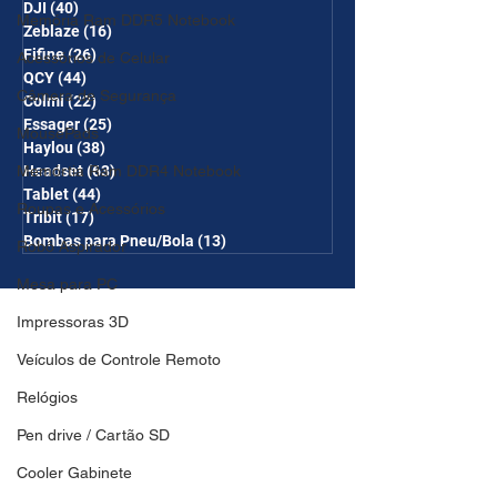
DJI
(40)
40 posts
Memória Ram DDR5 Notebook
Zeblaze
(16)
16 posts
Fifine
(26)
26 posts
Acessórios de Celular
QCY
(44)
44 posts
Câmera de Segurança
Colmi
(22)
22 posts
Essager
(25)
25 posts
MousePads
Haylou
(38)
38 posts
Memórtia Ram DDR4 Notebook
Headset
(63)
63 posts
Tablet
(44)
44 posts
Roupas e Acessórios
Tribit
(17)
17 posts
Bombas para Pneu/Bola
(13)
13 posts
Robô Aspirador
Mesa para PC
Impressoras 3D
Veículos de Controle Remoto
Relógios
Pen drive / Cartão SD
Cooler Gabinete