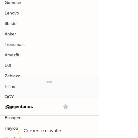
Gamesir
Lenovo
8bitdo
Anker
Tronsmart
Amazfit
DJI
Zeblaze
Fifine
QCY
Comentários
0.0 / 5 (0)
Colmi
Essager
Haylou
Comente e avalie
Ediloca EN880
M.2 NVMe PCIe