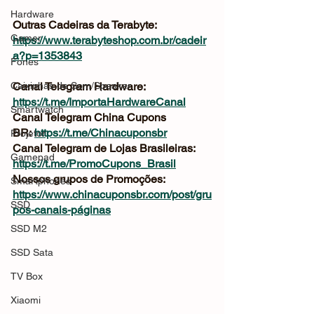
Hardware
Outras Cadeiras da Terabyte: 
Gamer
https://www.terabyteshop.com.br/cadeir
a?p=1353843
Fones
Caixinhas de Som/Speaker
Canal Telegram Hardware: 
https://t.me/ImportaHardwareCanal
Smartwatch
Canal Telegram China Cupons 
BR: 
https://t.me/Chinacuponsbr
Projetor
Canal Telegram de Lojas Brasileiras: 
Gamepad
https://t.me/PromoCupons_Brasil
Nossos grupos de Promoções: 
Smartphones
https://www.chinacuponsbr.com/post/gru
SSD
pos-canais-páginas
SSD M2
SSD Sata
TV Box
Xiaomi