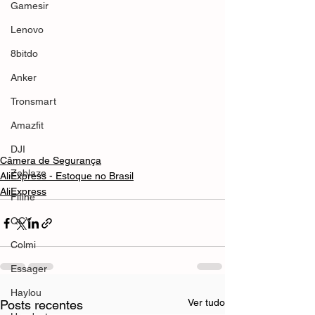
Gamesir
Lenovo
8bitdo
Anker
Tronsmart
Amazfit
DJI
Câmera de Segurança
Zeblaze
AliExpress - Estoque no Brasil
AliExpress
Fifine
QCY
Colmi
Essager
Haylou
Ver tudo
Posts recentes