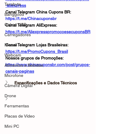
Terabyte
-aliexpress
Canal Telegram China Cupons BR: 
Banggood
https://t.me/Chinacuponsbr
Cabos USB
Canal Telegram AliExpress: 
https://t.me/AliexpresspromocoesecuponsBR
Carregadores
Mouse
Canal Telegram Lojas Brasileiras: 
https://t.me/PromoCupons_Brasil
Webcam
Nossos grupos de Promoções: 
https://www.chinacuponsbr.com/post/grupos-
Alimentos e Bebidas
canais-paginas
Microfone
Especificações e Dados Técnicos
Câmera Digital
Drone
Ferramentas
Placas de Vídeo
Mini PC