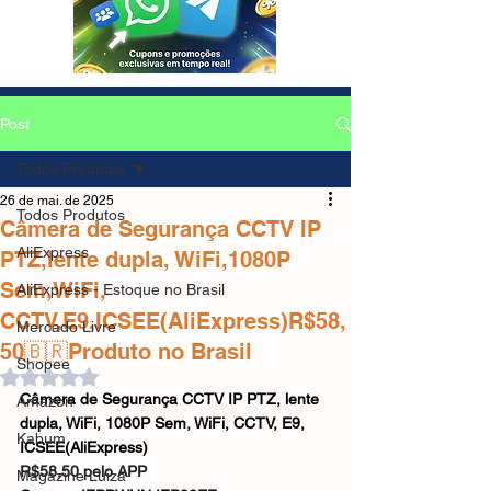
Post
Todos Produtos
26 de mai. de 2025
Todos Produtos
Câmera de Segurança CCTV IP
AliExpress
PTZ,lente dupla, WiFi,1080P
Sem,WiFi,
AliExpress - Estoque no Brasil
CCTV,E9,ICSEE(AliExpress)R$58,
Mercado Livre
50🇧🇷Produto no Brasil
Shopee
Avaliado com NaN de 5 estrelas.
Câmera de Segurança CCTV IP PTZ, lente 
Amazon
dupla, WiFi, 1080P Sem, WiFi, CCTV, E9, 
Kabum
ICSEE(AliExpress)
R$58,50 pelo APP
Magazine Luiza