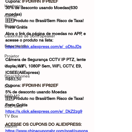
Cupons: 
IFPDWHN IFP82EF
Hardware
30% de desconto usando Moedas(630 
moedas)
Gamer
🇧🇷Produto no Brasil/Sem Risco de Taxa!
Fones
Frete Grátis
Abra o link da página de moedas no APP, e 
Caixinhas de Som/Speaker
acesse o produto na lista: 
Smartwatch
https://s.click.aliexpress.com/e/_oDtoJDs
Projetor
Câmera de Segurança CCTV IP PTZ, lente 
Gamepad
dupla, WiFi, 1080P Sem, WiFi, CCTV, E9, 
ICSEE(AliExpress)
Smartphones
R$83,50
Cupons: 
IFPDWHN IFP82EF
SSD
5% de desconto usando Moedas
SSD M2
🇧🇷Produto no Brasil/Sem Risco de Taxa!
Frete Grátis
SSD Sata
https://s.click.aliexpress.com/e/_DkZ2zg9
TV Box
ACESSE OS CUPONS DO ALIEXPRESS: 
Xiaomi
https://www.chinacuponsbr.com/post/cupons