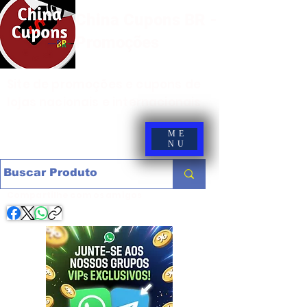
China Cupons BR -
Promoções
Site de promoções e cupons de
lojas nacionais e internacionais
ME
NU
Compartilhe com os amigos