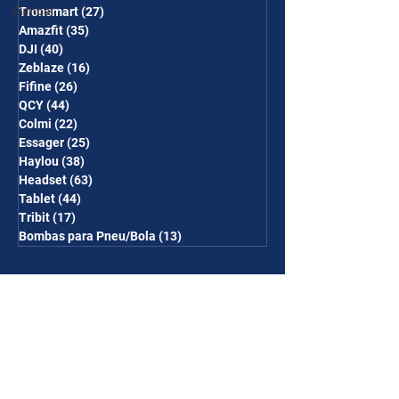
Gimbal
Tronsmart
(27)
27 posts
Amazfit
(35)
35 posts
DJI
(40)
40 posts
Zeblaze
(16)
16 posts
Fifine
(26)
26 posts
QCY
(44)
44 posts
Colmi
(22)
22 posts
Essager
(25)
25 posts
Haylou
(38)
38 posts
Headset
(63)
63 posts
Tablet
(44)
44 posts
Tribit
(17)
17 posts
Bombas para Pneu/Bola
(13)
13 posts