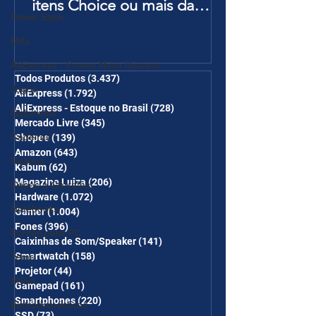
itens Choice ou mais da
Power Bank
Página de Promoções e
Ganhe Frete Grátis(R$10 de
Mifa
desc em 6 itens/R$25 de
AliExpress - Promo Novo Usuário
desc em 10 itens) OS
Todos Produtos
(3.437)
3.437 posts
Jogos
AliExpress
(1.792)
1.792 posts
CUPONS SÃO VÁLIDOS NO
AliExpress - Estoque no Brasil
(728)
728 posts
Gabinetes
COMBO
Mercado Livre
(345)
345 posts
Cadeiras
Shopee
(139)
139 posts
Amazon
(643)
643 posts
Realme
Kabum
(62)
62 posts
Magazine Luiza
(206)
206 posts
Copos e Garrafas
Hardware
(1.072)
1.072 posts
Notebooks
Gamer
(1.004)
1.004 posts
Fones
(396)
396 posts
Fontes para PC
Caixinhas de Som/Speaker
(141)
141 posts
Smartwatch
(158)
158 posts
Temu
Projetor
(44)
44 posts
Shein
Gamepad
(161)
161 posts
Smartphones
(220)
220 posts
Eletrodomésticos
SSD
(73)
73 posts