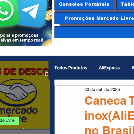
Consoles Portáteis
Tabl
Promoções Mercado Livr
Todos Produtos
AliExpress
A
.
30 de out. de 2025
Magazine Luiza
Hardware
Caneca 
inox(Ali
Gamepad
Smartphones
o Livre
no Brasi
 E PROMOÇÕES