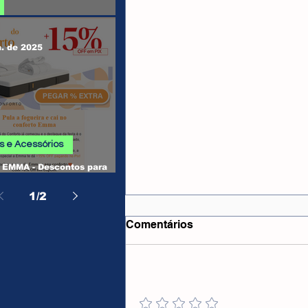
 SHEIN
n. de 2025
 e Acessórios
EMMA - Descontos para
, Camas, Travesseiros e
os
1
/
2
Comentários
Adicione uma avaliação