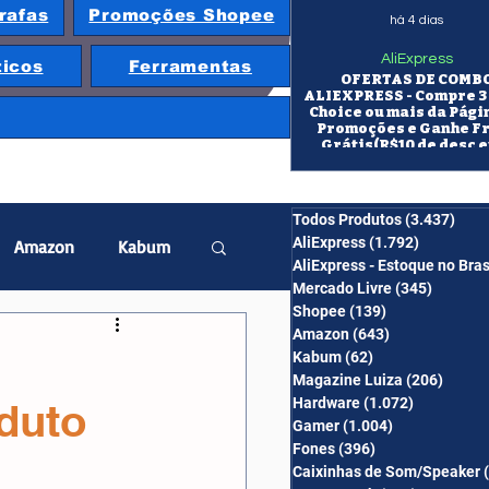
rafas
Promoções Shopee
há 4 dias
AliExpress
ticos
Ferramentas
OFERTAS DE COMB
ALIEXPRESS - Compre 3 
Choice ou mais da Pági
Promoções e Ganhe F
Grátis(R$10 de desc e
itens/R$25 de desc em 10
OS CUPONS SÃO VÁLID
COMBO
Todos Produtos
(3.437)
3.43
AliExpress
(1.792)
1.792 pos
Amazon
Kabum
AliExpress - Estoque no Bras
Mercado Livre
(345)
345 pos
Shopee
(139)
139 posts
twatch
Projetor
Amazon
(643)
643 posts
Kabum
(62)
62 posts
Magazine Luiza
(206)
206 po
Hardware
(1.072)
1.072 post
duto
erabyte
Banggood
Gamer
(1.004)
1.004 posts
Fones
(396)
396 posts
Caixinhas de Som/Speaker