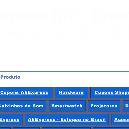
Cupons BR - Pro
moções e cupons de lojas nacionais e inter
Cupons AliExpress
Hardware
Cupons Shop
Caixinhas de Som
Smartwatch
Projetores
D
Express
AliExpress - Estoque no Brasil
Acess