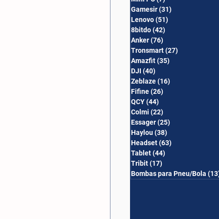
Gamesir
(31)
31 posts
Lenovo
(51)
51 posts
8bitdo
(42)
42 posts
Anker
(76)
76 posts
Tronsmart
(27)
27 posts
Amazfit
(35)
35 posts
DJI
(40)
40 posts
Zeblaze
(16)
16 posts
Fifine
(26)
26 posts
QCY
(44)
44 posts
Colmi
(22)
22 posts
Essager
(25)
25 posts
Haylou
(38)
38 posts
Headset
(63)
63 posts
Tablet
(44)
44 posts
Tribit
(17)
17 posts
Bombas para Pneu/Bola
(13