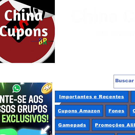
China 
Site de pro
Importantes e Recentes
Cupons Amazon
Fones
Gamepads
Promoções Ali