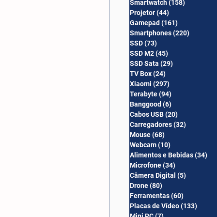
Smartwatch
(158)
158 posts
Câmera Digital
Projetor
(44)
44 posts
Gamepad
(161)
161 posts
Smartphones
(220)
220 post
SSD
(73)
73 posts
SSD M2
(45)
45 posts
SSD Sata
(29)
29 posts
TV Box
(24)
24 posts
Xiaomi
(297)
297 posts
Terabyte
(94)
94 posts
Banggood
(6)
6 posts
Cabos USB
(20)
20 posts
Carregadores
(32)
32 posts
Mouse
(68)
68 posts
Webcam
(10)
10 posts
Alimentos e Bebidas
(34)
34
Microfone
(34)
34 posts
Câmera Digital
(5)
5 posts
Drone
(80)
80 posts
Ferramentas
(60)
60 posts
Placas de Vídeo
(133)
133 p
Mini PC
(7)
7 posts