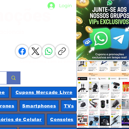
Login
moções
nacionais
Compartilhe com os amigos
ee
Cupons Mercado Livre
rones
Smartphones
TVs
órios de Celular
Consoles