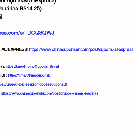
l Aço inox(AliExpress)
suários R$14,25)
l
express.com/e/_DCQ8QWJ
ALIEXPRESS: 
https://www.chinacuponsbr.com/post/cupons-aliexpress
as: 
https://t.me/PromoCupons_Brasil
 BR: 
https://t.me/Chinacuponsbr
tps://t.me/AliexpresspromocoesecuponsBR
 
https://www.chinacuponsbr.com/post/grupos-canais-paginas