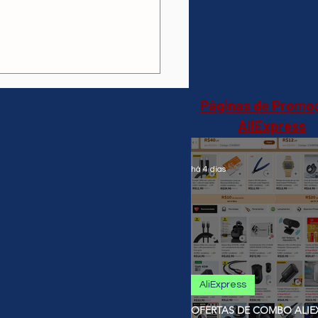
 A90 Speaker 60w-
e(AliExpress)verde-
4,66 🇧🇷Produto no
il
Páginas de Promo
AliExpress
há 4 dias
AliExpress
OFERTAS DE COMBO ALIEX