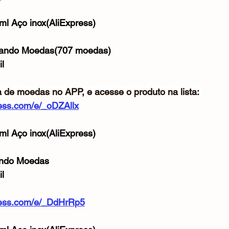
Mouse
Webcam
Alimentos e Bebidas
Microfone
e 5 estrelas.
l Aço inox(AliExpress)
sando Moedas(707 moedas)
l
a de moedas no APP, e acesse o produto na lista: 
press.com/e/_oDZAllx
l Aço inox(AliExpress)
ando Moedas
l
xpress.com/e/_DdHrRp5