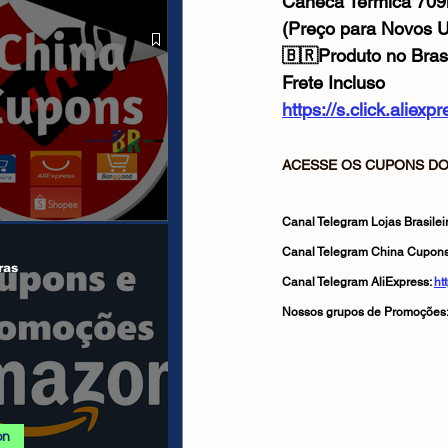
Caneca Térmica 709m
 ALIEXPRESS
(Preço para Novos U
🇧🇷Produto no Brasi
Frete Incluso
https://s.click.ali
ACESSE OS CUPONS DO 
Canal Telegram Lojas Brasileir
anais/Páginas
Canal Telegram China Cupons
ras
Canal Telegram AliExpress: 
ht
Nossos grupos de Promoções:
on