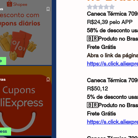
O LIVRE
Cabos USB
Carregadores
Avaliado com NaN d
as
Caneca Térmica 709m
R$24,39 pelo APP
Drone
58% de desconto u
🇧🇷Produto no Brasi
Frete Grátis
Abra o link da págin
e
https://s.click.aliex
SHOPEE 08/08
Caneca Térmica 709m
ras
R$50,12
5% de desconto us
🇧🇷Produto no Brasi
Frete Grátis
https://s.click.alie
ress