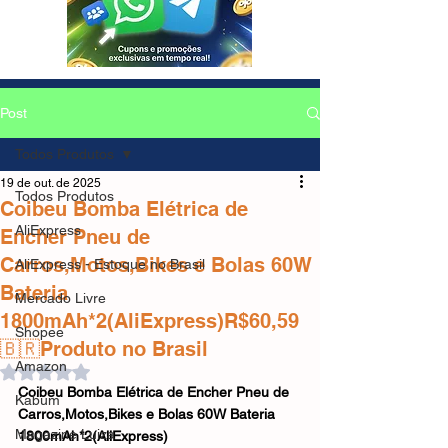
Post
Todos Produtos
19 de out. de 2025
Todos Produtos
Coibeu Bomba Elétrica de
AliExpress
Encher Pneu de
Carros,Motos,Bikes e Bolas 60W
AliExpress - Estoque no Brasil
Bateria
Mercado Livre
1800mAh*2(AliExpress)R$60,59
Shopee
🇧🇷Produto no Brasil
Amazon
Avaliado com NaN de 5 estrelas.
Coibeu Bomba Elétrica de Encher Pneu de 
Kabum
Carros,Motos,Bikes e Bolas 60W Bateria 
Magazine Luiza
1800mAh*2(AliExpress)