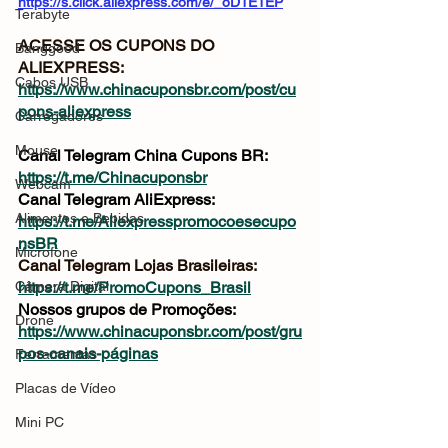
https://s.click.aliexpress.com/e/_oD1E1EP
Terabyte
ACESSE OS CUPONS DO 
Banggood
ALIEXPRESS: 
Cabos USB
https://www.chinacuponsbr.com/post/cu
pons-aliexpress
Carregadores
Mouse
Canal Telegram China Cupons BR: 
https://t.me/Chinacuponsbr
Webcam
Canal Telegram AliExpress: 
Alimentos e Bebidas
https://t.me/Aliexpresspromocoesecupo
nsBR
Microfone
Canal Telegram Lojas Brasileiras: 
Câmera Digital
https://t.me/PromoCupons_Brasil
Nossos grupos de Promoções: 
Drone
https://www.chinacuponsbr.com/post/gru
pos-canais-páginas
Ferramentas
Placas de Vídeo
Mini PC