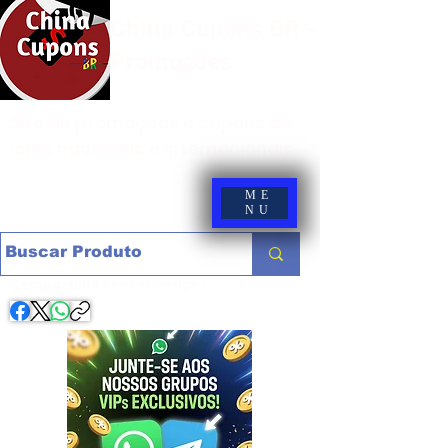
China Cupons BR -
Promoções
Site de promoções e cupons de
lojas nacionais e internacionais
ME
NU
Compartilhe com os amigos