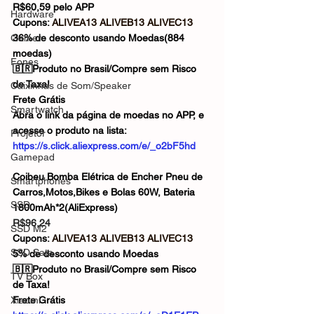
R$60,59 pelo APP
Hardware
Cupons: 
ALIVEA13 ALIVEB13 ALIVEC13
Gamer
36% de desconto usando Moedas(884 
moedas)
Fones
🇧🇷Produto no Brasil/Compre sem Risco 
de Taxa!
Caixinhas de Som/Speaker
Frete Grátis
Smartwatch
Abra o link da página de moedas no APP, e 
acesse o produto na lista:
Projetor
https://s.click.aliexpress.com/e/_o2bF5hd
Gamepad
Coibeu Bomba Elétrica de Encher Pneu de 
Smartphones
Carros,Motos,Bikes e Bolas 60W, Bateria 
SSD
1800mAh*2(AliExpress)
R$96,24
SSD M2
Cupons: 
ALIVEA13 ALIVEB13 ALIVEC13
SSD Sata
5% de desconto usando Moedas
🇧🇷Produto no Brasil/Compre sem Risco 
TV Box
de Taxa!
Xiaomi
Frete Grátis