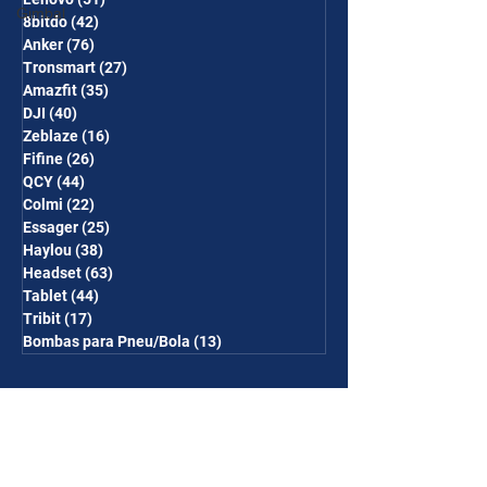
Gimbal
8bitdo
(42)
42 posts
Anker
(76)
76 posts
Tronsmart
(27)
27 posts
Amazfit
(35)
35 posts
DJI
(40)
40 posts
Zeblaze
(16)
16 posts
Fifine
(26)
26 posts
QCY
(44)
44 posts
Colmi
(22)
22 posts
Essager
(25)
25 posts
Haylou
(38)
38 posts
Headset
(63)
63 posts
Tablet
(44)
44 posts
Tribit
(17)
17 posts
Bombas para Pneu/Bola
(13)
13 posts