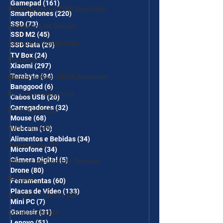
Gamepad
(161)
161 posts
Memória Ram DDR5 Notebook
Smartphones
(220)
220 posts
SSD
(73)
73 posts
Acessórios de Celular
SSD M2
(45)
45 posts
Câmera de Segurança
SSD Sata
(29)
29 posts
TV Box
(24)
24 posts
MousePads
Xiaomi
(297)
297 posts
Terabyte
(94)
94 posts
Memórtia Ram DDR4 Notebook
Banggood
(6)
6 posts
Roupas e Acessórios
Cabos USB
(20)
20 posts
Carregadores
(32)
32 posts
Robô Aspirador
Mouse
(68)
68 posts
Mesa para PC
Webcam
(10)
10 posts
Alimentos e Bebidas
(34)
34 posts
Impressoras 3D
Microfone
(34)
34 posts
Câmera Digital
(5)
5 posts
Veículos de Controle Remoto
Drone
(80)
80 posts
Relógios
Ferramentas
(60)
60 posts
Placas de Vídeo
(133)
133 posts
Pen drive / Cartão SD
Mini PC
(7)
7 posts
Cooler Gabinete
Gamesir
(31)
31 posts
Lenovo
(51)
51 posts