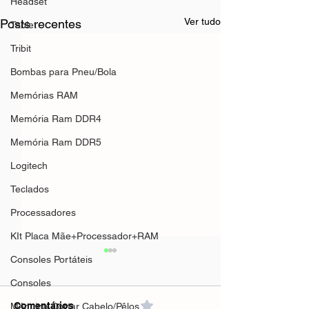
Headset
Ver tudo
Posts recentes
Tablet
Tribit
Bombas para Pneu/Bola
Memórias RAM
Memória Ram DDR4
Memória Ram DDR5
Logitech
Teclados
Processadores
KIt Placa Mãe+Processador+RAM
Consoles Portáteis
Consoles
Comentários
0.0 / 5 (0)
Máquina Cortar Cabelo/Pêlos