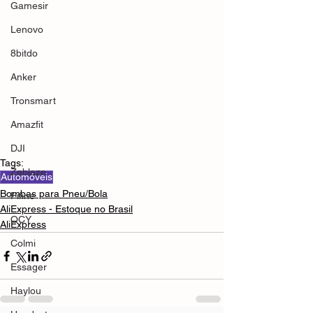
Gamesir
Lenovo
8bitdo
Anker
Tronsmart
Amazfit
DJI
Tags:
Zeblaze
Automóveis
Bombas para Pneu/Bola
Fifine
AliExpress - Estoque no Brasil
QCY
AliExpress
Colmi
Essager
Haylou