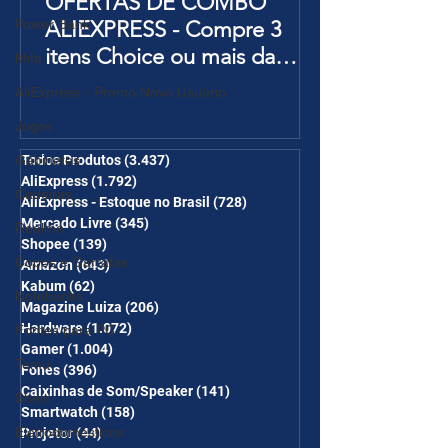
OFERTAS DE COMBO
Power Bank
ALIEXPRESS - Compre 3
itens Choice ou mais da
Mifa
Página de Promoções e
AliExpress - Promo Novo Usuário
Ganhe Frete Grátis(R$10 de
Jogos
desc em 6 itens/R$25 de
desc em 10 itens) OS
Gabinetes
Todos Produtos
(3.437)
3.437 posts
AliExpress
(1.792)
1.792 posts
CUPONS SÃO VÁLIDOS NO
Cadeiras
AliExpress - Estoque no Brasil
(728)
728 posts
COMBO
Mercado Livre
(345)
345 posts
Realme
Shopee
(139)
139 posts
Copos e Garrafas
Amazon
(643)
643 posts
Kabum
(62)
62 posts
Notebooks
Magazine Luiza
(206)
206 posts
Hardware
(1.072)
1.072 posts
Fontes para PC
Gamer
(1.004)
1.004 posts
Temu
Fones
(396)
396 posts
Caixinhas de Som/Speaker
(141)
141 posts
Shein
Smartwatch
(158)
158 posts
Eletrodomésticos
Projetor
(44)
44 posts