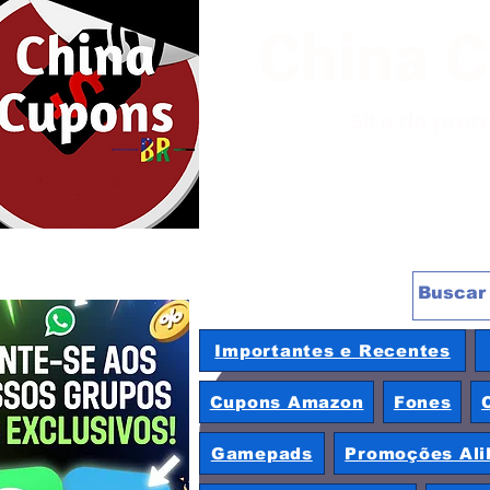
China 
Site de pro
Importantes e Recentes
Cupons Amazon
Fones
Gamepads
Promoções Ali