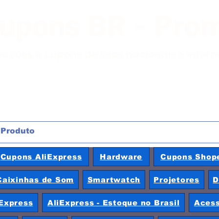
Cupons BR - Pro
moções e cupons de lojas nacionais e inter
Cupons AliExpress
Hardware
Cupons Shop
Caixinhas de Som
Smartwatch
Projetores
D
Express
AliExpress - Estoque no Brasil
Acess