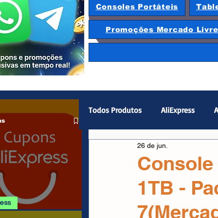
Consoles Portáteis
Tabl
Promoções Mercado Livr
Todos Produtos
AliExpress
A
as
26 de jun.
Magazine Luiza
Hardware
Console 
1TB - Pa
Gamepad
Smartphones
ress
7(Merca