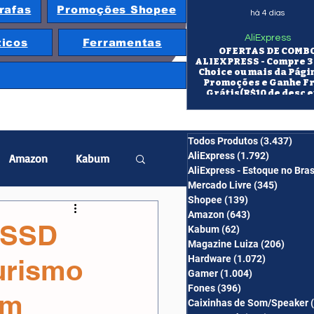
rafas
Promoções Shopee
há 4 dias
AliExpress
ticos
Ferramentas
OFERTAS DE COMB
ALIEXPRESS - Compre 3 
Choice ou mais da Pági
Promoções e Ganhe F
Grátis(R$10 de desc e
itens/R$25 de desc em 10
OS CUPONS SÃO VÁLID
COMBO
Todos Produtos
(3.437)
3.43
AliExpress
(1.792)
1.792 pos
Amazon
Kabum
AliExpress - Estoque no Bras
Mercado Livre
(345)
345 pos
Shopee
(139)
139 posts
twatch
Projetor
Amazon
(643)
643 posts
k,SSD
Kabum
(62)
62 posts
Magazine Luiza
(206)
206 po
Hardware
(1.072)
1.072 post
urismo
erabyte
Banggood
Gamer
(1.004)
1.004 posts
Fones
(396)
396 posts
em
Caixinhas de Som/Speaker