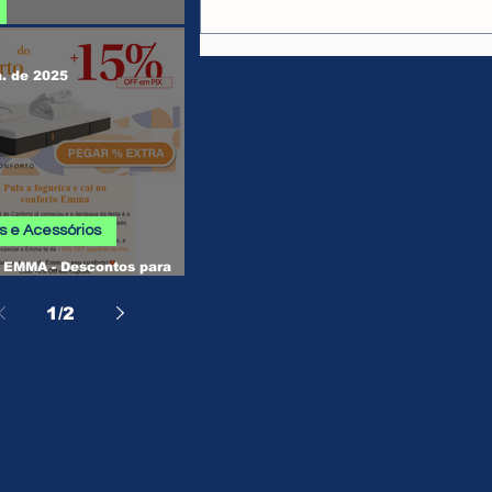
 SHEIN
n. de 2025
 e Acessórios
EMMA - Descontos para
, Camas, Travesseiros e
os
1
/
2