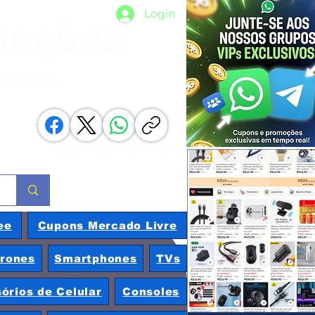
Login
moções
nacionais
Compartilhe com os amigos
ee
Cupons Mercado Livre
rones
Smartphones
TVs
órios de Celular
Consoles