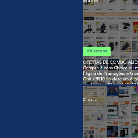
há 4 dias
AliExpress
OFERTAS DE COMBO ALIEX
Compre 3 itens Choice ou m
Página de Promoções e Gan
Grátis(R$10 de desc em 6 it
de desc em 10 itens) OS 
SÃO VÁLIDOS NO COMBO
21 de jul.