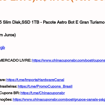
Mouse
Webcam
Alimentos e Bebidas
Microfone
e 5 estrelas.
 5 Slim Disk,SSD 1TB - Pacote Astro Bot E Gran Turism
m Juros)
Hgb
MERCADO LIVRE: 
https://www.chinacuponsbr.com/post/cupon
re: 
https://t.me/ImportaHardwareCanal
asileiras: 
https://t.me/PromoCupons_Brasil
 Cupons BR: 
https://t.me/Chinacuponsbr
oções: 
https://www.chinacuponsbr.com/post/grupos-canais-pá