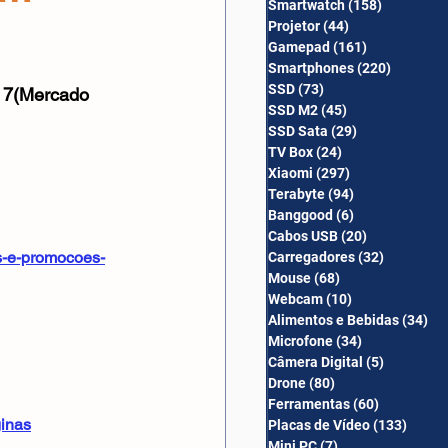
Smartwatch
(158)
158 posts
Câmera Digital
Projetor
(44)
44 posts
Gamepad
(161)
161 posts
Smartphones
(220)
220 post
SSD
(73)
73 posts
o 7(Mercado 
SSD M2
(45)
45 posts
SSD Sata
(29)
29 posts
TV Box
(24)
24 posts
Xiaomi
(297)
297 posts
Terabyte
(94)
94 posts
Banggood
(6)
6 posts
Cabos USB
(20)
20 posts
s-e-promocoes-
Carregadores
(32)
32 posts
Mouse
(68)
68 posts
Webcam
(10)
10 posts
Alimentos e Bebidas
(34)
34
Microfone
(34)
34 posts
Câmera Digital
(5)
5 posts
Drone
(80)
80 posts
Ferramentas
(60)
60 posts
ginas
Placas de Vídeo
(133)
133 p
Mini PC
(7)
7 posts