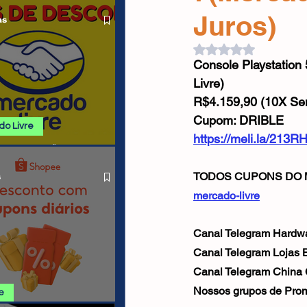
 ALIEXPRESS
Cabos USB
Carregadores
Juros)
as
Avaliado com NaN d
Console Playstation
Drone
Livre)
R$4.159,90 (10X Se
Cupom: DRIBLE
o Livre
https://meli.la/213R
 E PROMOÇÕES
O LIVRE
TODOS CUPONS DO 
s
mercado-livre
Canal Telegram Hardwa
Canal Telegram Lojas Br
Canal Telegram China
Nossos grupos de Prom
e