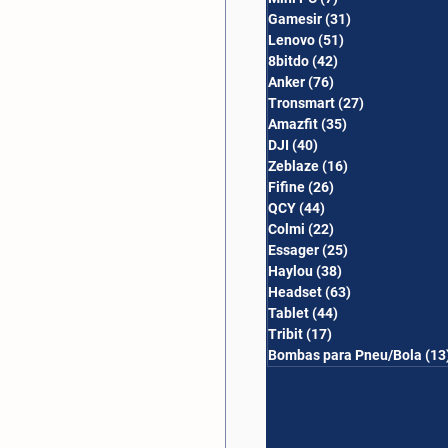
Gamesir
(31)
31 posts
Lenovo
(51)
51 posts
8bitdo
(42)
42 posts
Anker
(76)
76 posts
Tronsmart
(27)
27 posts
Amazfit
(35)
35 posts
DJI
(40)
40 posts
Zeblaze
(16)
16 posts
Fifine
(26)
26 posts
QCY
(44)
44 posts
Colmi
(22)
22 posts
Essager
(25)
25 posts
Haylou
(38)
38 posts
Headset
(63)
63 posts
Tablet
(44)
44 posts
Tribit
(17)
17 posts
Bombas para Pneu/Bola
(13