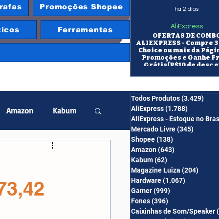
rafas
Promoções Shopee
há 2 dias
AliExpress
ticos
Ferramentas
OFERTAS DE COMB
ALIEXPRESS - Compre 3 
Choice ou mais da Pági
Promoções e Ganhe F
Grátis(R$10 de desc e
itens/R$25 de desc em 10
OS CUPONS SÃO VÁLID
COMBO
Todos Produtos
(3.429)
3.42
AliExpress
(1.788)
1.788 pos
Amazon
Kabum
AliExpress - Estoque no Bras
Mercado Livre
(345)
345 pos
Shopee
(138)
138 posts
twatch
Projetor
Amazon
(643)
643 posts
Kabum
(62)
62 posts
Magazine Luiza
(204)
204 po
Hardware
(1.067)
1.067 post
73,42
erabyte
Banggood
Gamer
(999)
999 posts
Fones
(396)
396 posts
Caixinhas de Som/Speaker