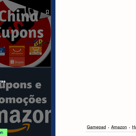
 ALIEXPRESS
anais/Páginas
ras
Gamepad
Amazon
H
on