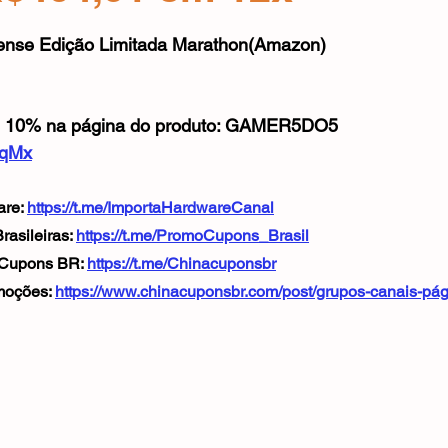
Mouse
Webcam
Alimentos e Bebidas
Microfone
e 5 estrelas.
ense Edição Limitada Marathon(Amazon)
e 10% na página do produto: GAMER5DO5
AqMx
re: 
https://t.me/ImportaHardwareCanal
asileiras: 
https://t.me/PromoCupons_Brasil
 Cupons BR: 
https://t.me/Chinacuponsbr
oções: 
https://www.chinacuponsbr.com/post/grupos-canais-pá