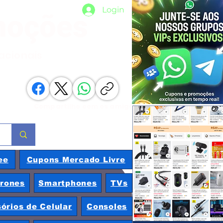
Login
moções
nacionais
Compartilhe com os amigos
ee
Cupons Mercado Livre
rones
Smartphones
TVs
órios de Celular
Consoles