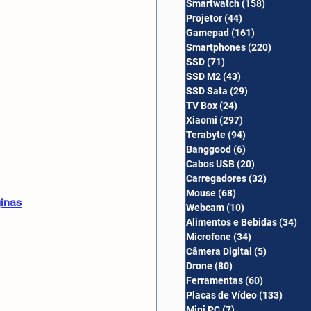
Smartwatch
(158)
158 posts
Câmera Digital
Projetor
(44)
44 posts
Gamepad
(161)
161 posts
Smartphones
(220)
220 post
SSD
(71)
71 posts
SSD M2
(43)
43 posts
SSD Sata
(29)
29 posts
TV Box
(24)
24 posts
Xiaomi
(297)
297 posts
Terabyte
(94)
94 posts
Banggood
(6)
6 posts
Cabos USB
(20)
20 posts
Carregadores
(32)
32 posts
Mouse
(68)
68 posts
ginas
Webcam
(10)
10 posts
Alimentos e Bebidas
(34)
34
Microfone
(34)
34 posts
Câmera Digital
(5)
5 posts
Drone
(80)
80 posts
Ferramentas
(60)
60 posts
Placas de Vídeo
(133)
133 p
Mini PC
(7)
7 posts