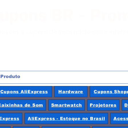
Cupons BR - Pro
moções e cupons de lojas nacionais e inter
Cupons AliExpress
Hardware
Cupons Shop
Caixinhas de Som
Smartwatch
Projetores
D
Express
AliExpress - Estoque no Brasil
Acess