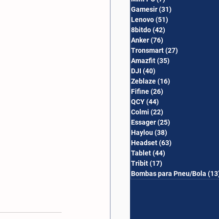
Gamesir
(31)
31 posts
Lenovo
(51)
51 posts
8bitdo
(42)
42 posts
Anker
(76)
76 posts
Tronsmart
(27)
27 posts
Amazfit
(35)
35 posts
DJI
(40)
40 posts
Zeblaze
(16)
16 posts
Fifine
(26)
26 posts
QCY
(44)
44 posts
Colmi
(22)
22 posts
Essager
(25)
25 posts
Haylou
(38)
38 posts
Headset
(63)
63 posts
Tablet
(44)
44 posts
Tribit
(17)
17 posts
Bombas para Pneu/Bola
(13