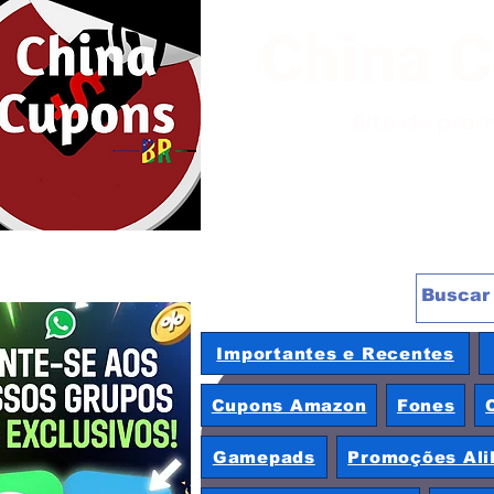
China 
Site de pro
Importantes e Recentes
Cupons Amazon
Fones
Gamepads
Promoções Ali