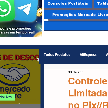
Consoles Portáteis
Tabl
Promoções Mercado Livr
Todos Produtos
AliExpress
A
.
30 de abr.
Magazine Luiza
Hardware
Control
Limitad
Gamepad
Smartphones
o Livre
no Pix//
 E PROMOÇÕES