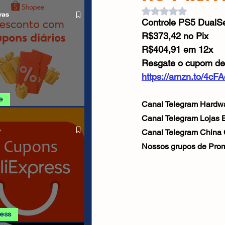
O LIVRE
Cabos USB
Carregadores
Avaliado com NaN d
ras
Controle PS5 DualS
R$373,42 no Pix
Drone
R$404,91 em 12x
Resgate o cupom d
https://amzn.to/4cF
e
Canal Telegram Hardwa
SHOPEE 06/08
Canal Telegram Lojas Br
s
Canal Telegram China
Nossos grupos de Prom
ress