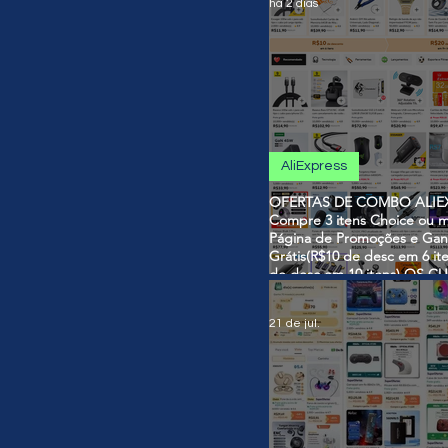
há 2 dias
AliExpress
OFERTAS DE COMBO ALIEX
Compre 3 itens Choice ou m
Página de Promoções e Gan
Grátis(R$10 de desc em 6 it
de desc em 10 itens) OS 
SÃO VÁLIDOS NO COMBO
21 de jul.