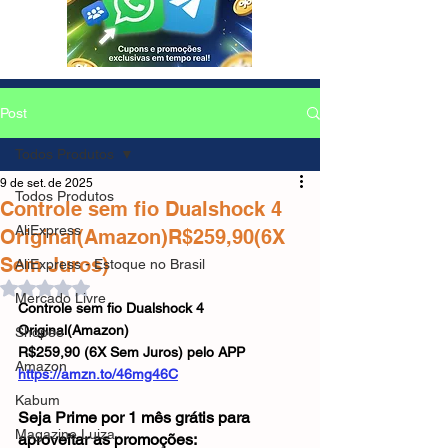
Post
Todos Produtos
9 de set. de 2025
Todos Produtos
Controle sem fio Dualshock 4
AliExpress
Original(Amazon)R$259,90(6X
Sem Juros)
AliExpress - Estoque no Brasil
Avaliado com NaN de 5 estrelas.
Mercado Livre
Controle sem fio Dualshock 4 
Original(Amazon)
Shopee
R$259,90 (6X Sem Juros) pelo APP
Amazon
https://amzn.to/46mg46C
Kabum
Seja Prime por 1 mês grátis para 
Magazine Luiza
aproveitar as promoções: 