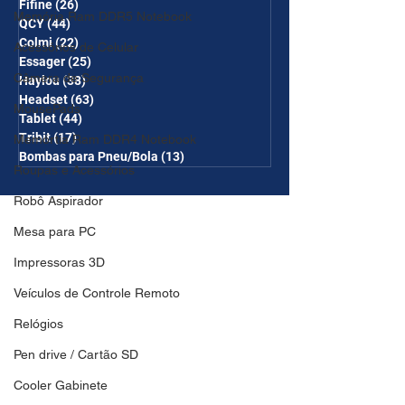
Fifine
(26)
26 posts
Memória Ram DDR5 Notebook
QCY
(44)
44 posts
Colmi
(22)
22 posts
Acessórios de Celular
Essager
(25)
25 posts
Câmera de Segurança
Haylou
(38)
38 posts
Headset
(63)
63 posts
MousePads
Tablet
(44)
44 posts
Tribit
(17)
17 posts
Memórtia Ram DDR4 Notebook
Bombas para Pneu/Bola
(13)
13 posts
Roupas e Acessórios
Robô Aspirador
Mesa para PC
Impressoras 3D
Veículos de Controle Remoto
Relógios
Pen drive / Cartão SD
Cooler Gabinete