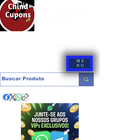
China Cupons BR -
Promoções
Site de promoções e cupons de
lojas nacionais e internacionais
ME
NU
Compartilhe com os amigos