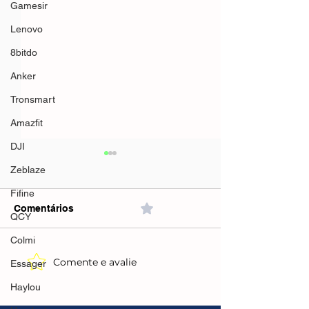
Gamesir
Lenovo
8bitdo
Anker
Tronsmart
Amazfit
DJI
Zeblaze
Fifine
Comentários
0.0 / 5 (0)
QCY
Colmi
Comente e avalie
CUPONS E
CUPONS E
Essager
PROMOÇÕES AMAZON
PROMOÇÕES 
Haylou