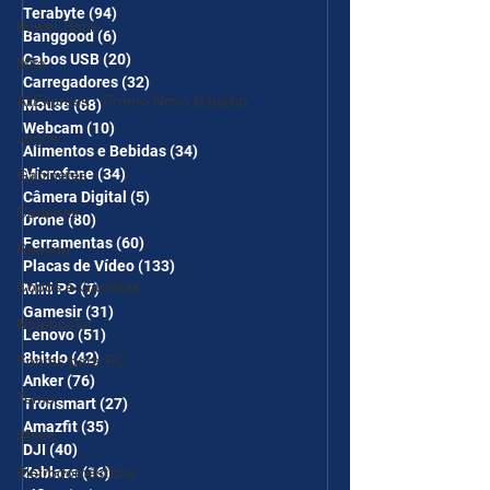
Terabyte
(94)
94 posts
Power Bank
Banggood
(6)
6 posts
Cabos USB
(20)
20 posts
Mifa
Carregadores
(32)
32 posts
AliExpress - Promo Novo Usuário
Mouse
(68)
68 posts
Webcam
(10)
10 posts
Jogos
Alimentos e Bebidas
(34)
34 posts
Microfone
(34)
34 posts
Gabinetes
Câmera Digital
(5)
5 posts
Cadeiras
Drone
(80)
80 posts
Ferramentas
(60)
60 posts
Realme
Placas de Vídeo
(133)
133 posts
Copos e Garrafas
Mini PC
(7)
7 posts
Gamesir
(31)
31 posts
Notebooks
Lenovo
(51)
51 posts
8bitdo
(42)
42 posts
Fontes para PC
Anker
(76)
76 posts
Temu
Tronsmart
(27)
27 posts
Amazfit
(35)
35 posts
Shein
DJI
(40)
40 posts
Eletrodomésticos
Zeblaze
(16)
16 posts