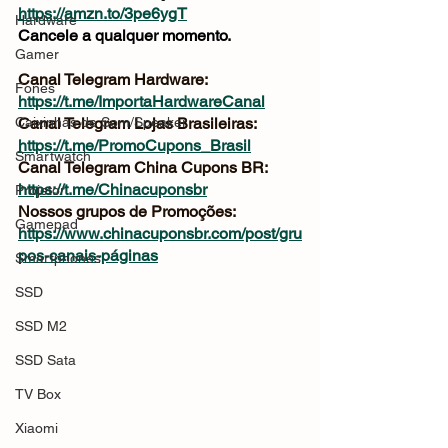
https://amzn.to/3pe6ygT
Hardware
Cancele a qualquer momento.
Gamer
Canal Telegram Hardware: 
Fones
https://t.me/ImportaHardwareCanal
Caixinhas de Som/Speaker
Canal Telegram Lojas Brasileiras: 
https://t.me/PromoCupons_Brasil
Smartwatch
Canal Telegram China Cupons BR: 
https://t.me/Chinacuponsbr
Projetor
Nossos grupos de Promoções: 
Gamepad
https://www.chinacuponsbr.com/post/gru
pos-canais-páginas
Smartphones
SSD
SSD M2
SSD Sata
TV Box
Xiaomi