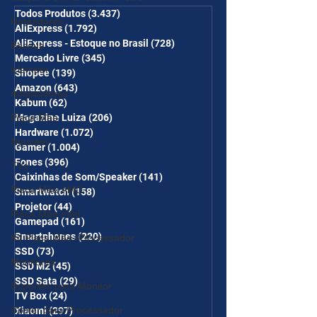
desc em 10 itens) OS
Todos Produtos
(3.437)
3.437 posts
Roteadores
AliExpress
(1.792)
1.792 posts
CUPONS SÃO VÁLIDOS NO
AliExpress - Estoque no Brasil
(728)
728 posts
Baseus
COMBO
Mercado Livre
(345)
345 posts
iclamper
Shopee
(139)
139 posts
Amazon
(643)
643 posts
Adaptadores
Kabum
(62)
62 posts
Placa Mãe
Magazine Luiza
(206)
206 posts
Hardware
(1.072)
1.072 posts
Nuuvem
Gamer
(1.004)
1.004 posts
Fones
(396)
396 posts
TVs
Caixinhas de Som/Speaker
(141)
141 posts
Placa Mãe AMD
Smartwatch
(158)
158 posts
Projetor
(44)
44 posts
Placa Mãe Intel
Gamepad
(161)
161 posts
Smartphones
(220)
220 posts
Kit Placa Mãe+Processador
SSD
(73)
73 posts
Monitores
SSD M2
(45)
45 posts
SSD Sata
(29)
29 posts
Suportes para Monitor
TV Box
(24)
24 posts
Cooler para Processador
Xiaomi
(297)
297 posts