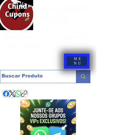
China Cupons BR -
Promoções
Site de promoções e cupons de
lojas nacionais e internacionais
ME
NU
Compartilhe com os amigos