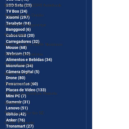
Memória Ram DDR5 Notebook
SSD Sata
(29)
29 posts
TV Box
(24)
24 posts
Acessórios de Celular
Xiaomi
(297)
297 posts
Terabyte
(94)
94 posts
Câmera de Segurança
Banggood
(6)
6 posts
MousePads
Cabos USB
(20)
20 posts
Carregadores
(32)
32 posts
Memórtia Ram DDR4 Notebook
Mouse
(68)
68 posts
Webcam
(10)
10 posts
Roupas e Acessórios
Alimentos e Bebidas
(34)
34 posts
Robô Aspirador
Microfone
(34)
34 posts
Câmera Digital
(5)
5 posts
Mesa para PC
Drone
(80)
80 posts
Impressoras 3D
Ferramentas
(60)
60 posts
Placas de Vídeo
(133)
133 posts
Veículos de Controle Remoto
Mini PC
(7)
7 posts
Gamesir
(31)
31 posts
Relógios
Lenovo
(51)
51 posts
Pen drive / Cartão SD
8bitdo
(42)
42 posts
Anker
(76)
76 posts
Cooler Gabinete
Tronsmart
(27)
27 posts