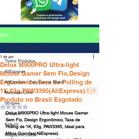
Post
Todos Produtos
1 de jan.
Todos Produtos
Delux M900PRO Ultra-light
AliExpress
Mouse Gamer Sem Fio,Design
Ergonômico,Taxa de Polling de
AliExpress - Estoque no Brasil
1K,63g,PAW3395(AliExpress)🇧🇷
Mercado Livre
Produto no Brasil Esgotado
Shopee
Avaliado com NaN de 5 estrelas.
Delux M900PRO Ultra-light Mouse Gamer 
Amazon
Sem Fio, Design Ergonômico, Taxa de 
Kabum
Polling de 1K, 63g, PAW3395, Ideal para 
Mãos Grandes(AliExpress)
Magazine Luiza