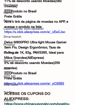
11% de desconto usando Moedas(582 
Hardware
moedas)
🇧🇷Produto no Brasil
Gamer
Frete Grátis
Fones
Abra o link da página de moedas no APP, e 
acesse o produto na lista: 
Caixinhas de Som/Speaker
https://s.click.aliexpress.com/e/_oEaCJsc
Smartwatch
Delux M900PRO Ultra-light Mouse Gamer 
Projetor
Sem Fio, Design Ergonômico, Taxa de 
Gamepad
Polling de 1K, 63g, PAW3395, Ideal para 
Mãos Grandes(AliExpress)
Smartphones
5% de desconto usando Moedas(259 
moedas)
SSD
🇧🇷Produto no Brasil
SSD M2
Frete Grátis
https://s.click.aliexpress.com/e/_oCSSEli
SSD Sata
TV Box
ACESSE OS CUPONS DO 
ALIEXPRESS: 
Xiaomi
https://www.chinacuponsbr.com/post/cu