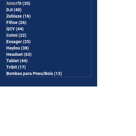
Amazfit
(35)
35 posts
Gimbal
DJI
(40)
40 posts
Zeblaze
(16)
16 posts
Fifine
(26)
26 posts
QCY
(44)
44 posts
Colmi
(22)
22 posts
Essager
(25)
25 posts
Haylou
(38)
38 posts
Headset
(63)
63 posts
Tablet
(44)
44 posts
Tribit
(17)
17 posts
Bombas para Pneu/Bola
(13)
13 posts