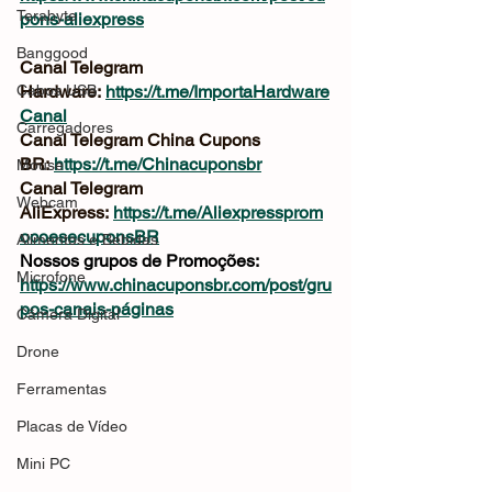
Terabyte
pons-aliexpress
Banggood
Canal Telegram 
Cabos USB
Hardware: 
https://t.me/ImportaHardware
Canal
Carregadores
Canal Telegram China Cupons 
BR: 
https://t.me/Chinacuponsbr
Mouse
Canal Telegram 
Webcam
AliExpress: 
https://t.me/Aliexpressprom
ocoesecuponsBR
Alimentos e Bebidas
Nossos grupos de Promoções: 
Microfone
https://www.chinacuponsbr.com/post/gru
pos-canais-páginas
Câmera Digital
Drone
Ferramentas
Placas de Vídeo
Mini PC