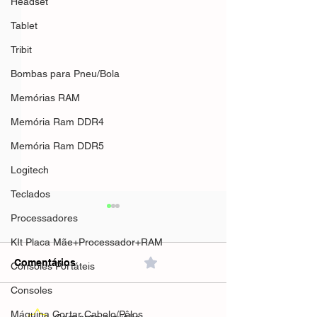
Headset
Tablet
Tribit
Bombas para Pneu/Bola
Memórias RAM
Memória Ram DDR4
Memória Ram DDR5
Logitech
Teclados
Processadores
KIt Placa Mãe+Processador+RAM
Comentários
0.0 / 5 (0)
Consoles Portáteis
Consoles
Máquina Cortar Cabelo/Pêlos