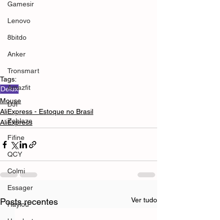
Gamesir
Lenovo
8bitdo
Anker
Tronsmart
Tags:
Amazfit
Delux
Mouse
DJI
AliExpress - Estoque no Brasil
Zeblaze
AliExpress
Fifine
QCY
Colmi
Essager
Ver tudo
Posts recentes
Haylou