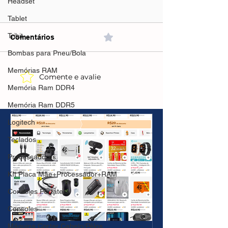
Headset
Tablet
Tribit
Comentários
0.0 / 5 (0)
Bombas para Pneu/Bola
Memórias RAM
Comente e avalie
Dji Mini 3
Dji Mini 4 Pro
Memória Ram DDR4
Drone(AliExpress)R$2567
Drone(AliExpre
🇧🇷Produto no Brasil
🇧🇷Produto no 
Memória Ram DDR5
Logitech
Teclados
Processadores
KIt Placa Mãe+Processador+RAM
Consoles Portáteis
Consoles
Máquina Cortar Cabelo/Pêlos