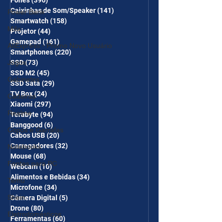
Fones
(396)
396 posts
Caixinhas de Som/Speaker
(141)
141 posts
Power Bank
Smartwatch
(158)
158 posts
Mifa
Projetor
(44)
44 posts
Gamepad
(161)
161 posts
AliExpress - Promo Novo Usuário
Smartphones
(220)
220 posts
Jogos
SSD
(73)
73 posts
SSD M2
(45)
45 posts
Gabinetes
SSD Sata
(29)
29 posts
TV Box
(24)
24 posts
Cadeiras
Xiaomi
(297)
297 posts
Realme
Terabyte
(94)
94 posts
Banggood
(6)
6 posts
Copos e Garrafas
Cabos USB
(20)
20 posts
Carregadores
(32)
32 posts
Notebooks
Mouse
(68)
68 posts
Fontes para PC
Webcam
(10)
10 posts
Alimentos e Bebidas
(34)
34 posts
Temu
Microfone
(34)
34 posts
Shein
Câmera Digital
(5)
5 posts
Drone
(80)
80 posts
Eletrodomésticos
Ferramentas
(60)
60 posts