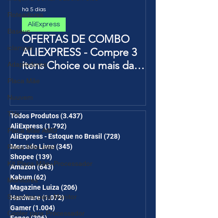
há 5 dias
Roteadores
AliExpress
Baseus
OFERTAS DE COMBO
iclamper
ALIEXPRESS - Compre 3
itens Choice ou mais da
Adaptadores
Página de Promoções e
Placa Mãe
Ganhe Frete Grátis(R$10 de
Nuuvem
desc em 6 itens/R$25 de
TVs
desc em 10 itens) OS
Todos Produtos
(3.437)
3.437 posts
AliExpress
(1.792)
1.792 posts
CUPONS SÃO VÁLIDOS NO
Placa Mãe AMD
AliExpress - Estoque no Brasil
(728)
728 posts
COMBO
Mercado Livre
(345)
345 posts
Placa Mãe Intel
Shopee
(139)
139 posts
Kit Placa Mãe+Processador
Amazon
(643)
643 posts
Kabum
(62)
62 posts
Monitores
Magazine Luiza
(206)
206 posts
Suportes para Monitor
Hardware
(1.072)
1.072 posts
Gamer
(1.004)
1.004 posts
Cooler para Processador