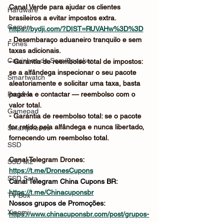
Canal Verde para ajudar os clientes 
Hardware
brasileiros a evitar impostos extra.
Gamer
https://bydji.com/?DIST=RUVAHw%3D%3D
- Desembaraço aduaneiro tranquilo e sem 
Fones
taxas adicionais.
Caixinhas de Som/Speaker
- Garantia de reembolso total de impostos: 
se a alfândega inspecionar o seu pacote 
Smartwatch
aleatoriamente e solicitar uma taxa, basta 
Projetor
pagá-la e contactar — reembolso com o 
valor total.
Gamepad
- Garantia de reembolso total: se o pacote 
for retido pela alfândega e nunca libertado, 
Smartphones
fornecendo um reembolso total.
SSD
Canal Telegram Drones: 
SSD M2
https://t.me/DronesCupons
SSD Sata
Canal Telegram China Cupons BR: 
https://t.me/Chinacuponsbr
TV Box
Nossos grupos de Promoções: 
Xiaomi
https://www.chinacuponsbr.com/post/grupos-