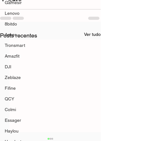
Gamesir
Lenovo
8bitdo
Ver tudo
Posts recentes
Anker
Tronsmart
Amazfit
DJI
Zeblaze
Fifine
QCY
Colmi
Essager
Haylou