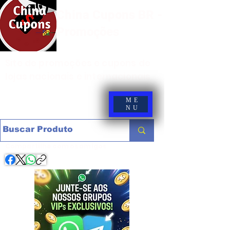
China Cupons BR -
Promoções
Site de promoções e cupons de
lojas nacionais e internacionais
ME
NU
Compartilhe com os amigos