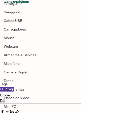
canais-páginas
Terabyte
Banggood
Cabos USB
Carregadores
Mouse
Webcam
Alimentos e Bebidas
Microfone
Câmera Digital
Drone
Tags:
DJI
Bydji
Ferramentas
Drone
Placas de Vídeo
DJI
Mini PC