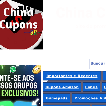
China 
Site de pro
Importantes e Recentes
Cupons Amazon
Fones
Gamepads
Promoções Ali