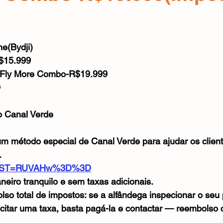
Mouse
Webcam
Alimentos e Bebidas
Microfone
e 5 estrelas.
e(Bydji)
R$15.999
+ Fly More Combo-R$19.999
O
o Canal Verde
 um método especial de Canal Verde para ajudar os cliente
.
/?DIST=RUVAHw%3D%3D
eiro tranquilo e sem taxas adicionais.
lso total de impostos: se a alfândega inspecionar o seu
icitar uma taxa, basta pagá-la e contactar — reembolso 