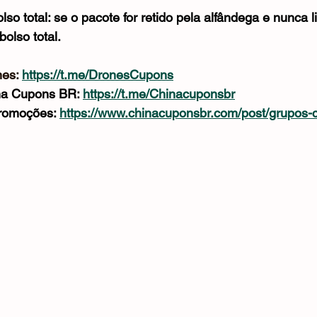
so total: se o pacote for retido pela alfândega e nunca l
olso total.
es: 
https://t.me/DronesCupons
na Cupons BR: 
https://t.me/Chinacuponsbr
romoções: 
https://www.chinacuponsbr.com/post/grupos-