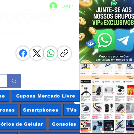
Login
moções
nacionais
Compartilhe com os amigos
ee
Cupons Mercado Livre
rones
Smartphones
TVs
órios de Celular
Consoles