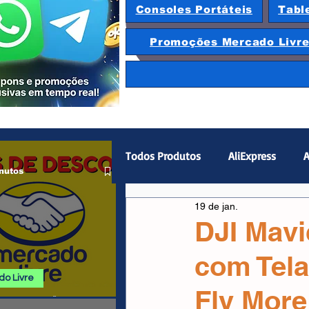
Consoles Portáteis
Tabl
Promoções Mercado Livr
Todos Produtos
AliExpress
A
nutos
19 de jan.
Magazine Luiza
Hardware
DJI Mavi
com Tela
Gamepad
Smartphones
o Livre
Fly Mor
 E PROMOÇÕES