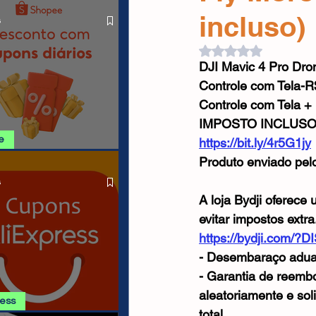
O LIVRE
Cabos USB
Carregadores
incluso)
s
Avaliado com NaN d
DJI Mavic 4 Pro Dron
Drone
Controle com Tela-
Controle com Tela 
IMPOSTO INCLUS
e
https://bit.ly/4r5G1jy
Produto enviado pel
SHOPEE 06/08
s
A loja Bydji oferece
evitar impostos extra
https://bydji.com
- Desembaraço aduan
- Garantia de reembo
aleatoriamente e sol
ress
total.