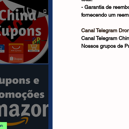
 ALIEXPRESS
- Garantia de reembol
fornecendo um reemb
Canal Telegram Dron
Canal Telegram Chi
Nossos grupos de P
anais/Páginas
.
on