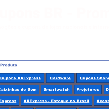
Cupons BR - Pro
moções e cupons de lojas nacionais e inter
Cupons AliExpress
Hardware
Cupons Shop
Caixinhas de Som
Smartwatch
Projetores
D
Express
AliExpress - Estoque no Brasil
Acess