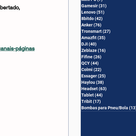
Gamesir
(31)
31 posts
ibertado, 
Lenovo
(51)
51 posts
8bitdo
(42)
42 posts
Anker
(76)
76 posts
Tronsmart
(27)
27 posts
Amazfit
(35)
35 posts
DJI
(40)
40 posts
canais-páginas
Zeblaze
(16)
16 posts
Fifine
(26)
26 posts
QCY
(44)
44 posts
Colmi
(22)
22 posts
Essager
(25)
25 posts
Haylou
(38)
38 posts
Headset
(63)
63 posts
Tablet
(44)
44 posts
Tribit
(17)
17 posts
Bombas para Pneu/Bola
(13