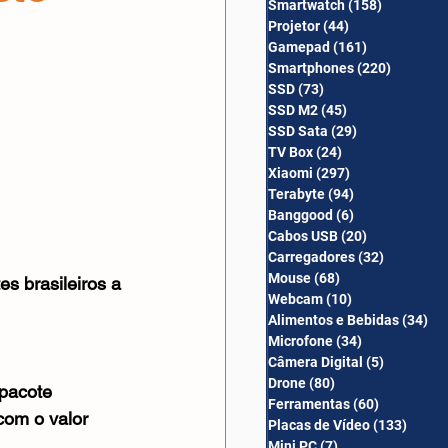
Smartwatch
(158)
158 posts
Câmera Digital
Projetor
(44)
44 posts
Gamepad
(161)
161 posts
Smartphones
(220)
220 post
SSD
(73)
73 posts
SSD M2
(45)
45 posts
SSD Sata
(29)
29 posts
TV Box
(24)
24 posts
Xiaomi
(297)
297 posts
Terabyte
(94)
94 posts
Banggood
(6)
6 posts
Cabos USB
(20)
20 posts
Carregadores
(32)
32 posts
Mouse
(68)
68 posts
s brasileiros a 
Webcam
(10)
10 posts
Alimentos e Bebidas
(34)
34
Microfone
(34)
34 posts
Câmera Digital
(5)
5 posts
Drone
(80)
80 posts
 pacote 
Ferramentas
(60)
60 posts
com o valor 
Placas de Vídeo
(133)
133 p
Mini PC
(7)
7 posts