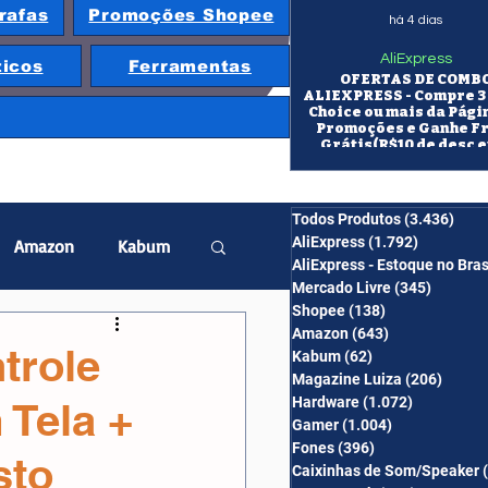
rafas
Promoções Shopee
há 4 dias
AliExpress
ticos
Ferramentas
OFERTAS DE COMB
ALIEXPRESS - Compre 3 
Choice ou mais da Pági
Promoções e Ganhe F
Grátis(R$10 de desc e
itens/R$25 de desc em 10
OS CUPONS SÃO VÁLID
COMBO
Todos Produtos
(3.436)
3.43
AliExpress
(1.792)
1.792 pos
Amazon
Kabum
AliExpress - Estoque no Bras
Mercado Livre
(345)
345 pos
Shopee
(138)
138 posts
twatch
Projetor
Amazon
(643)
643 posts
trole
Kabum
(62)
62 posts
Magazine Luiza
(206)
206 po
Hardware
(1.072)
1.072 post
 Tela +
erabyte
Banggood
Gamer
(1.004)
1.004 posts
Fones
(396)
396 posts
sto
Caixinhas de Som/Speaker