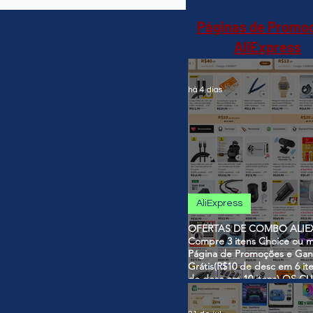
Páginas de Promo
AliExpress
há 4 dias
AliExpress
OFERTAS DE COMBO ALIEX
Compre 3 itens Choice ou m
Página de Promoções e Gan
Grátis(R$10 de desc em 6 it
de desc em 10 itens) OS 
SÃO VÁLIDOS NO COMBO