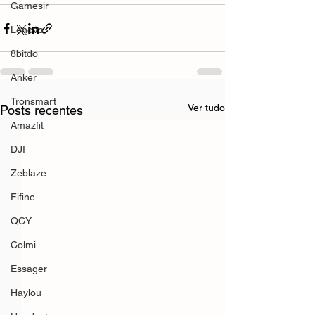
Gamesir
Lenovo
8bitdo
Anker
Tronsmart
Ver tudo
Posts recentes
Amazfit
DJI
Zeblaze
Fifine
QCY
Colmi
Essager
Haylou