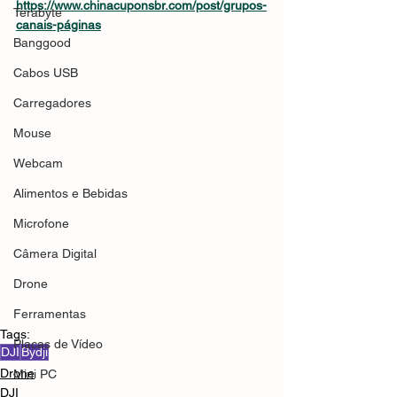
https://www.chinacuponsbr.com/post/grupos-
Terabyte
canais-páginas
Banggood
Cabos USB
Carregadores
Mouse
Webcam
Alimentos e Bebidas
Microfone
Câmera Digital
Drone
Ferramentas
Tags:
Placas de Vídeo
DJI
Bydji
Drone
Mini PC
DJI