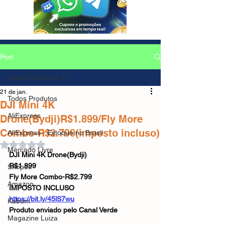
Post
Todos Produtos
21 de jan.
Todos Produtos
DJI Mini 4K
AliExpress
Drone(Bydji)R$1.899/Fly More
Combo-R$2.799(imposto incluso)
AliExpress - Estoque no Brasil
Avaliado com NaN de 5 estrelas.
Mercado Livre
DJI Mini 4K Drone(Bydji)
R$1.899
Shopee
Fly More Combo-R$2.799
Amazon
IMPOSTO INCLUSO
https://bit.ly/45lS7wu
Kabum
Produto enviado pelo Canal Verde
Magazine Luiza