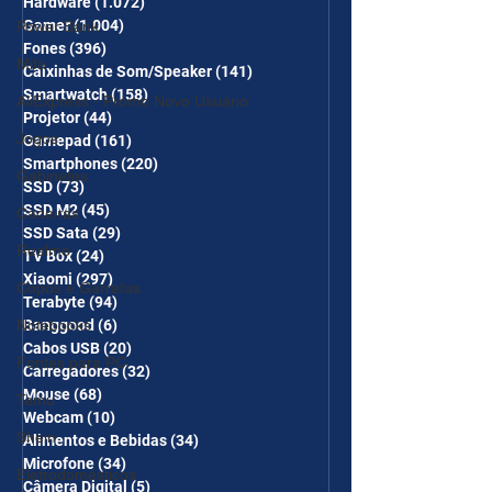
Hardware
(1.072)
1.072 posts
Gamer
(1.004)
1.004 posts
Power Bank
Fones
(396)
396 posts
Mifa
Caixinhas de Som/Speaker
(141)
141 posts
Smartwatch
(158)
158 posts
AliExpress - Promo Novo Usuário
Projetor
(44)
44 posts
Jogos
Gamepad
(161)
161 posts
Smartphones
(220)
220 posts
Gabinetes
SSD
(73)
73 posts
SSD M2
(45)
45 posts
Cadeiras
SSD Sata
(29)
29 posts
Realme
TV Box
(24)
24 posts
Xiaomi
(297)
297 posts
Copos e Garrafas
Terabyte
(94)
94 posts
Notebooks
Banggood
(6)
6 posts
Cabos USB
(20)
20 posts
Fontes para PC
Carregadores
(32)
32 posts
Mouse
(68)
68 posts
Temu
Webcam
(10)
10 posts
Shein
Alimentos e Bebidas
(34)
34 posts
Microfone
(34)
34 posts
Eletrodomésticos
Câmera Digital
(5)
5 posts