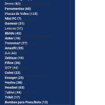
Drone
(80)
80 posts
Memória Ram DDR5 Notebook
Ferramentas
(60)
60 posts
Acessórios de Celular
Placas de Vídeo
(133)
133 posts
Mini PC
(7)
7 posts
Câmera de Segurança
Gamesir
(31)
31 posts
MousePads
Lenovo
(51)
51 posts
8bitdo
(42)
42 posts
Memórtia Ram DDR4 Notebook
Anker
(76)
76 posts
Tronsmart
(27)
27 posts
Roupas e Acessórios
Amazfit
(35)
35 posts
Robô Aspirador
DJI
(40)
40 posts
Zeblaze
(16)
16 posts
Mesa para PC
Fifine
(26)
26 posts
QCY
(44)
44 posts
Impressoras 3D
Colmi
(22)
22 posts
Veículos de Controle Remoto
Essager
(25)
25 posts
Haylou
(38)
38 posts
Relógios
Headset
(63)
63 posts
Pen drive / Cartão SD
Tablet
(44)
44 posts
Tribit
(17)
17 posts
Cooler Gabinete
Bombas para Pneu/Bola
(13)
13 posts