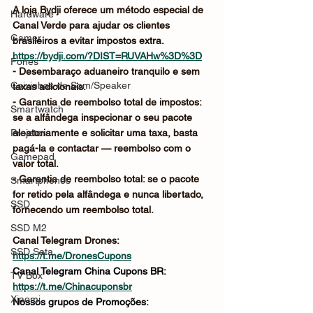
A loja Bydji oferece um método especial de 
Hardware
Canal Verde para ajudar os clientes 
Gamer
brasileiros a evitar impostos extra.
https://bydji.com/?DIST=RUVAHw%3D%3D
Fones
- Desembaraço aduaneiro tranquilo e sem 
Caixinhas de Som/Speaker
taxas adicionais.
- Garantia de reembolso total de impostos: 
Smartwatch
se a alfândega inspecionar o seu pacote 
Projetor
aleatoriamente e solicitar uma taxa, basta 
pagá-la e contactar — reembolso com o 
Gamepad
valor total.
- Garantia de reembolso total: se o pacote 
Smartphones
for retido pela alfândega e nunca libertado, 
SSD
fornecendo um reembolso total.
SSD M2
Canal Telegram Drones: 
SSD Sata
https://t.me/DronesCupons
Canal Telegram China Cupons BR: 
TV Box
https://t.me/Chinacuponsbr
Xiaomi
Nossos grupos de Promoções: 