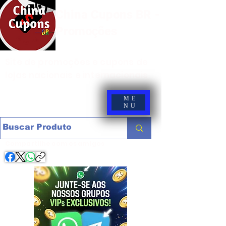
China Cupons BR -
Promoções
Site de promoções e cupons de
lojas nacionais e internacionais
ME
NU
Compartilhe com os amigos