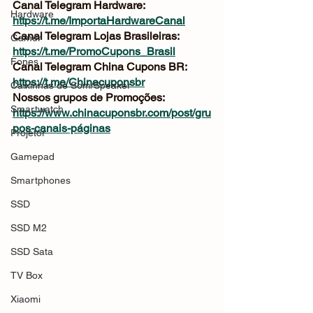
Canal Telegram Hardware: 
Hardware
https://t.me/ImportaHardwareCanal
Canal Telegram Lojas Brasileiras: 
Gamer
https://t.me/PromoCupons_Brasil
Fones
Canal Telegram China Cupons BR: 
https://t.me/Chinacuponsbr
Caixinhas de Som/Speaker
Nossos grupos de Promoções: 
Smartwatch
https://www.chinacuponsbr.com/post/gru
pos-canais-páginas
Projetor
Gamepad
Smartphones
SSD
SSD M2
SSD Sata
TV Box
Xiaomi