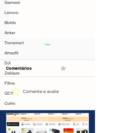
Gamesir
Lenovo
8bitdo
Anker
Tronsmart
Amazfit
DJI
Comentários
0.0 / 5 (0)
Zeblaze
Fifine
Comente e avalie
CUPONS E
Processador 
QCY
PROMOÇÕES AMAZON
Ryzen 5 5500(
Colmi
Livre)R$468
Essager
Haylou