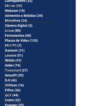
Carregadores
(32)
32 posts
Power Bank
Mouse
(68)
68 posts
Webcam
(10)
10 posts
Mifa
Alimentos e Bebidas
(34)
34 posts
Microfone
(34)
34 posts
AliExpress - Promo Novo Usuário
Câmera Digital
(5)
5 posts
Jogos
Drone
(80)
80 posts
Ferramentas
(60)
60 posts
Gabinetes
Placas de Vídeo
(133)
133 posts
Mini PC
(7)
7 posts
Cadeiras
Gamesir
(31)
31 posts
Realme
Lenovo
(51)
51 posts
8bitdo
(42)
42 posts
Copos e Garrafas
Anker
(76)
76 posts
Notebooks
Tronsmart
(27)
27 posts
Amazfit
(35)
35 posts
Fontes para PC
DJI
(40)
40 posts
Zeblaze
(16)
16 posts
Temu
Fifine
(26)
26 posts
Shein
QCY
(44)
44 posts
Colmi
(22)
22 posts
Eletrodomésticos
Essager
(25)
25 posts