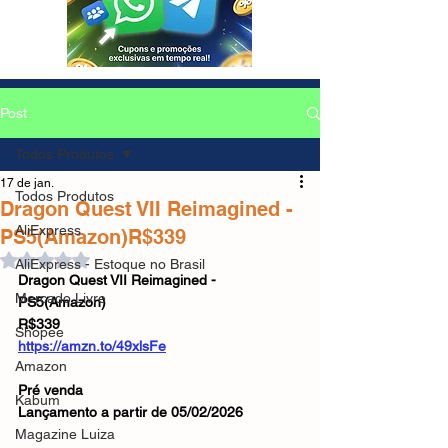
Post
Todos Produtos
17 de jan.
Todos Produtos
Dragon Quest VII Reimagined -
AliExpress
PS5(Amazon)R$339
Avaliado com NaN de 5 estrelas.
AliExpress - Estoque no Brasil
Dragon Quest VII Reimagined - 
Mercado Livre
PS5(Amazon)
R$339
Shopee
https://amzn.to/49xlsFe
Amazon
Pré venda
Kabum
Lançamento a partir de 05/02/2026
Magazine Luiza