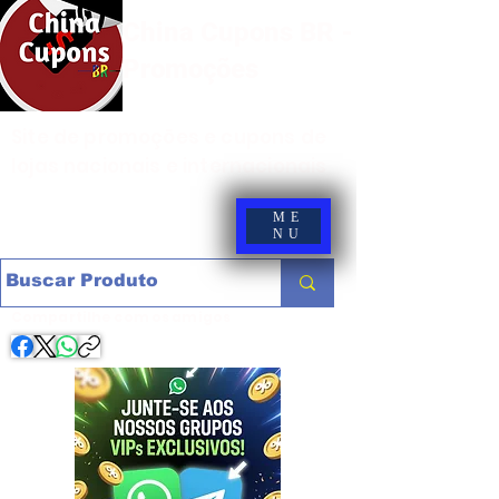
China Cupons BR -
Promoções
Site de promoções e cupons de
lojas nacionais e internacionais
ME
NU
Compartilhe com os amigos