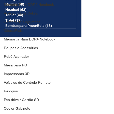
Haylou
(38)
38 posts
Memória Ram DDR5 Notebook
Headset
(63)
63 posts
Acessórios de Celular
Tablet
(44)
44 posts
Tribit
(17)
17 posts
Câmera de Segurança
Bombas para Pneu/Bola
(13)
13 posts
MousePads
Memórtia Ram DDR4 Notebook
Roupas e Acessórios
Robô Aspirador
Mesa para PC
Impressoras 3D
Veículos de Controle Remoto
Relógios
Pen drive / Cartão SD
Cooler Gabinete