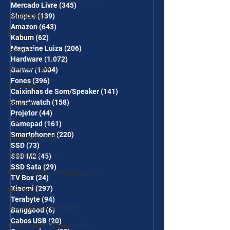
COMBO
Mercado Livre
(345)
345 posts
Roteadores
Shopee
(139)
139 posts
Amazon
(643)
643 posts
Baseus
Kabum
(62)
62 posts
Magazine Luiza
(206)
206 posts
iclamper
Hardware
(1.072)
1.072 posts
Adaptadores
Gamer
(1.004)
1.004 posts
Fones
(396)
396 posts
Placa Mãe
Caixinhas de Som/Speaker
(141)
141 posts
Smartwatch
(158)
158 posts
Nuuvem
Projetor
(44)
44 posts
TVs
Gamepad
(161)
161 posts
Smartphones
(220)
220 posts
Placa Mãe AMD
SSD
(73)
73 posts
Placa Mãe Intel
SSD M2
(45)
45 posts
SSD Sata
(29)
29 posts
Kit Placa Mãe+Processador
TV Box
(24)
24 posts
Xiaomi
(297)
297 posts
Monitores
Terabyte
(94)
94 posts
Suportes para Monitor
Banggood
(6)
6 posts
Cabos USB
(20)
20 posts
Cooler para Processador