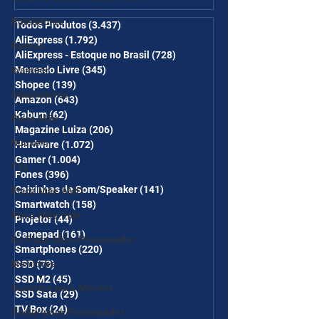
desc em 6 itens/R$25 de
Roteadores
desc em 10 itens) OS
Todos Produtos
(3.437)
3.437 posts
AliExpress
(1.792)
1.792 posts
CUPONS SÃO VÁLIDOS NO
Baseus
AliExpress - Estoque no Brasil
(728)
728 posts
COMBO
iclamper
Mercado Livre
(345)
345 posts
Shopee
(139)
139 posts
Adaptadores
Amazon
(643)
643 posts
Kabum
(62)
62 posts
Placa Mãe
Magazine Luiza
(206)
206 posts
Nuuvem
Hardware
(1.072)
1.072 posts
Gamer
(1.004)
1.004 posts
TVs
Fones
(396)
396 posts
Caixinhas de Som/Speaker
(141)
141 posts
Placa Mãe AMD
Smartwatch
(158)
158 posts
Placa Mãe Intel
Projetor
(44)
44 posts
Gamepad
(161)
161 posts
Kit Placa Mãe+Processador
Smartphones
(220)
220 posts
Monitores
SSD
(73)
73 posts
SSD M2
(45)
45 posts
Suportes para Monitor
SSD Sata
(29)
29 posts
TV Box
(24)
24 posts
Cooler para Processador