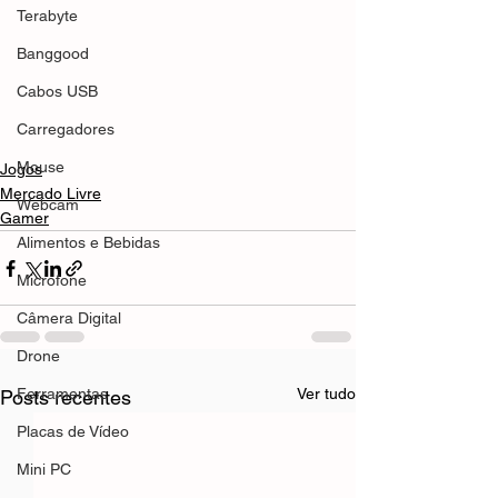
Terabyte
Banggood
Cabos USB
Carregadores
Mouse
Jogos
Mercado Livre
Webcam
Gamer
Alimentos e Bebidas
Microfone
Câmera Digital
Drone
Ferramentas
Ver tudo
Posts recentes
Placas de Vídeo
Mini PC