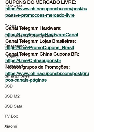
CUPONS DO MERCADO LIVRE: 
Hardware
https://www.chinacuponsbr.com/post/cu
pons-e-promocoes-mercado-livre
Gamer
Fones
Canal Telegram Hardware: 
https://t.me/ImportaHardwareCanal
Caixinhas de Som/Speaker
Canal Telegram Lojas Brasileiras: 
Smartwatch
https://t.me/PromoCupons_Brasil
Canal Telegram China Cupons BR: 
Projetor
https://t.me/Chinacuponsbr
Gamepad
Nossos grupos de Promoções: 
https://www.chinacuponsbr.com/post/gru
Smartphones
pos-canais-páginas
SSD
SSD M2
SSD Sata
TV Box
Xiaomi