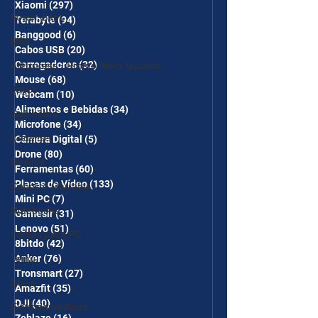
Xiaomi
(297)
297 posts
Power Bank
Terabyte
(94)
94 posts
Banggood
(6)
6 posts
Mifa
Cabos USB
(20)
20 posts
Carregadores
(32)
32 posts
AliExpress - Promo Novo Usuário
Mouse
(68)
68 posts
Jogos
Webcam
(10)
10 posts
Alimentos e Bebidas
(34)
34 posts
Gabinetes
Microfone
(34)
34 posts
Cadeiras
Câmera Digital
(5)
5 posts
Drone
(80)
80 posts
Realme
Ferramentas
(60)
60 posts
Placas de Vídeo
(133)
133 posts
Copos e Garrafas
Mini PC
(7)
7 posts
Notebooks
Gamesir
(31)
31 posts
Lenovo
(51)
51 posts
Fontes para PC
8bitdo
(42)
42 posts
Temu
Anker
(76)
76 posts
Tronsmart
(27)
27 posts
Shein
Amazfit
(35)
35 posts
DJI
(40)
40 posts
Eletrodomésticos