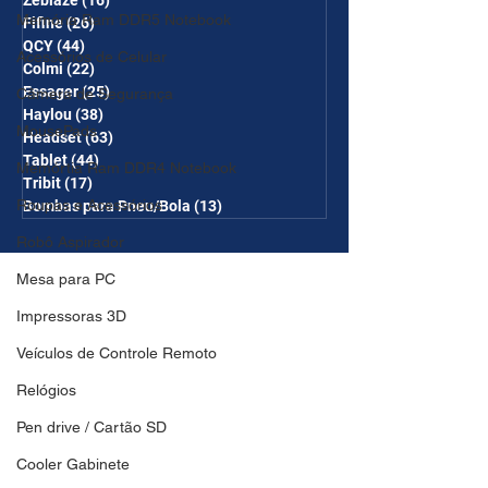
Zeblaze
(16)
16 posts
Memória Ram DDR5 Notebook
Fifine
(26)
26 posts
QCY
(44)
44 posts
Acessórios de Celular
Colmi
(22)
22 posts
Essager
(25)
25 posts
Câmera de Segurança
Haylou
(38)
38 posts
MousePads
Headset
(63)
63 posts
Tablet
(44)
44 posts
Memórtia Ram DDR4 Notebook
Tribit
(17)
17 posts
Roupas e Acessórios
Bombas para Pneu/Bola
(13)
13 posts
Robô Aspirador
Mesa para PC
Impressoras 3D
Veículos de Controle Remoto
Relógios
Pen drive / Cartão SD
Cooler Gabinete