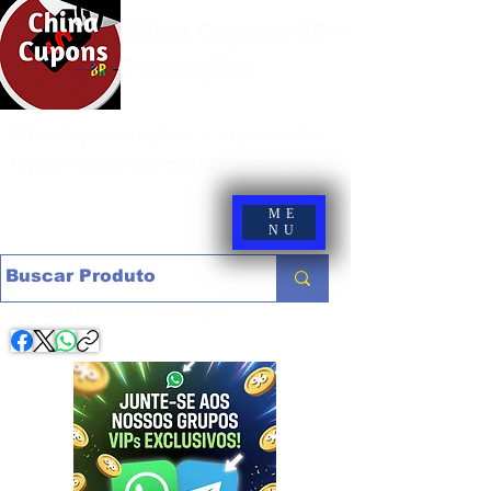
China Cupons BR -
Promoções
Site de promoções e cupons de
lojas nacionais e internacionais
ME
NU
Compartilhe com os amigos