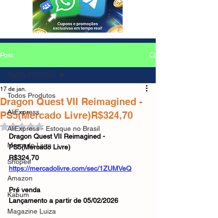
Post
Todos Produtos
17 de jan.
Todos Produtos
Dragon Quest VII Reimagined -
AliExpress
PS5(Mercado Livre)R$324,70
Avaliado com NaN de 5 estrelas.
AliExpress - Estoque no Brasil
Dragon Quest VII Reimagined - 
Mercado Livre
PS5(Mercado Livre)
R$324,70
Shopee
https://mercadolivre.com/sec/1ZUMVeQ
Amazon
Pré venda
Kabum
Lançamento a partir de 05/02/2026
Magazine Luiza