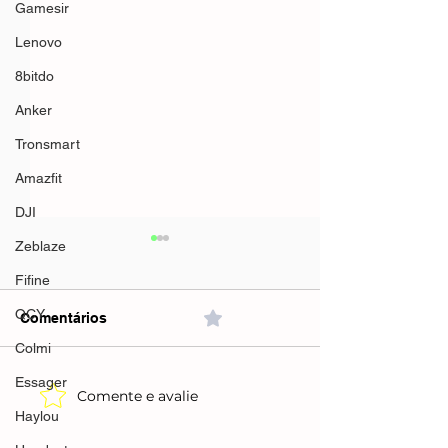
Gamesir
Lenovo
8bitdo
Anker
Tronsmart
Amazfit
DJI
Zeblaze
Fifine
QCY
Comentários
0.0 / 5 (0)
Colmi
Essager
Comente e avalie
Filtro De Linha + Dps
Filtro De Linha
Haylou
Iclamper 8 Tomadas Lcf
IClamper Energ
Branco(Mercado
Transparente