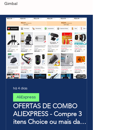
PlayStation
PROMOÇÕES 
Gimbal
5(Amazon)R$373,42 no
Pix // R$404,91 em 12X
há 4 dias
AliExpress
OFERTAS DE COMBO
ALIEXPRESS - Compre 3
itens Choice ou mais da
Página de Promoções e