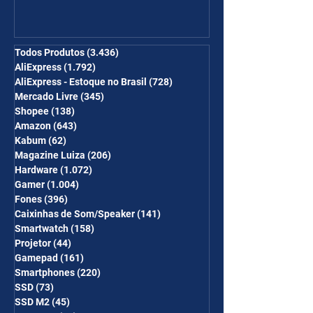
Ganhe Frete Grátis(R$10 de
desc em 6 itens/R$25 de
desc em 10 itens) OS
Todos Produtos
(3.436)
3.436 posts
AliExpress
(1.792)
1.792 posts
CUPONS SÃO VÁLIDOS NO
AliExpress - Estoque no Brasil
(728)
728 posts
COMBO
Mercado Livre
(345)
345 posts
Shopee
(138)
138 posts
Amazon
(643)
643 posts
Kabum
(62)
62 posts
Magazine Luiza
(206)
206 posts
Hardware
(1.072)
1.072 posts
Gamer
(1.004)
1.004 posts
Fones
(396)
396 posts
Caixinhas de Som/Speaker
(141)
141 posts
Smartwatch
(158)
158 posts
Projetor
(44)
44 posts
Gamepad
(161)
161 posts
Smartphones
(220)
220 posts
SSD
(73)
73 posts
SSD M2
(45)
45 posts