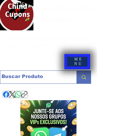
China Cupons BR -
Promoções
Site de promoções e cupons de
lojas nacionais e internacionais
ME
NU
Compartilhe com os amigos