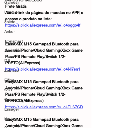
IMPOSTO INCLUSO
Gamesir
Frete Grátis
Lenovo
Abra o link da página de moedas no APP, e 
acesse o produto na lista:
8bitdo
https://s.click.aliexpress.com/e/_c4oggp4f
Anker
Tronsmart
EasySMX M15 Gamepad Bluetooth para 
Android/iPhone/Cloud Gaming/Xbox Game 
Amazfit
Pass/PS Remote Play/Switch 1/2-
DJI
PRETO(AliExpress)
https://s.click.aliexpress.com/e/_c4Nl7sn1
Zeblaze
Fifine
EasySMX M15 Gamepad Bluetooth para 
Android/iPhone/Cloud Gaming/Xbox Game 
QCY
Pass/PS Remote Play/Switch 1/2-
Colmi
BRANCO(AliExpress)
https://s.click.aliexpress.com/e/_c4TL67CR
Essager
Haylou
EasySMX M15 Gamepad Bluetooth para 
Android/iPhone/Cloud Gaming/Xbox Game 