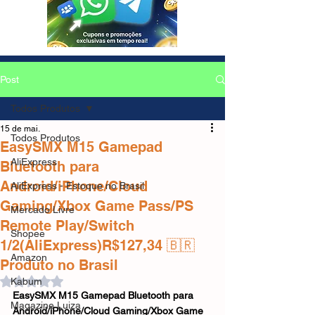
Post
Todos Produtos
15 de mai.
Todos Produtos
EasySMX M15 Gamepad
AliExpress
Bluetooth para
Android/iPhone/Cloud
AliExpress - Estoque no Brasil
Gaming/Xbox Game Pass/PS
Mercado Livre
Remote Play/Switch
Shopee
1/2(AliExpress)R$127,34 🇧🇷
Amazon
Produto no Brasil
Avaliado com NaN de 5 estrelas.
Kabum
EasySMX M15 Gamepad Bluetooth para 
Magazine Luiza
Android/iPhone/Cloud Gaming/Xbox Game 