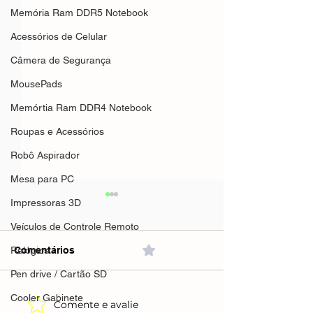
Memória Ram DDR5 Notebook
Acessórios de Celular
Câmera de Segurança
MousePads
Memórtia Ram DDR4 Notebook
Roupas e Acessórios
Robô Aspirador
Mesa para PC
Impressoras 3D
Veículos de Controle Remoto
Relógios
Comentários
0.0 / 5 (0)
Pen drive / Cartão SD
Cooler Gabinete
Comente e avalie
Grand Theft Auto VI -
CUPONS E