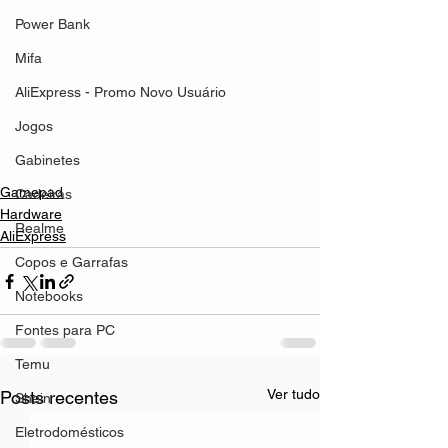
Power Bank
Mifa
AliExpress - Promo Novo Usuário
Jogos
Gabinetes
Gamepad
Cadeiras
Hardware
Realme
AliExpress
Copos e Garrafas
Notebooks
Fontes para PC
Temu
Ver tudo
Posts recentes
Shein
Eletrodomésticos