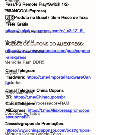
Headset
Pass/PS Remote Play/Switch 1/2-
Tablet
BRANCO(AliExpress)
🇧🇷Produto no Brasil / Sem Risco de Taxa
Tribit
Frete Grátis
https://s.click.aliexpress.com/e/_c3l4ZL6L
Bombas para Pneu/Bola
Memórias RAM
ACESSE OS CUPONS DO ALIEXPRESS: 
https://www.chinacuponsbr.com/post/cupons
Memória Ram DDR4
-aliexpress
Memória Ram DDR5
Canal Telegram 
Logitech
Hardware: 
https://t.me/ImportaHardwareCan
Teclados
al
Canal Telegram China Cupons 
Processadores
BR: 
https://t.me/Chinacuponsbr
KIt Placa Mãe+Processador+RAM
Canal Telegram 
AliExpress: 
https://t.me/Aliexpresspromocoe
Consoles Portáteis
secuponsBR
Consoles
Nossos grupos de Promoções: 
https://www.chinacuponsbr.com/post/grupos-
Máquina Cortar Cabelo/Pêlos