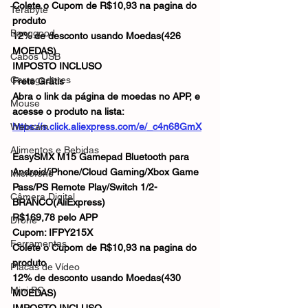
Colete o Cupom de R$10,93 na pagina do 
Terabyte
produto
Banggood
12% de desconto usando Moedas(426 
MOEDAS)
Cabos USB
IMPOSTO INCLUSO
Carregadores
Frete Grátis
Abra o link da página de moedas no APP, e 
Mouse
acesse o produto na lista:
Webcam
https://s.click.aliexpress.com/e/_c4n68GmX
Alimentos e Bebidas
EasySMX M15 Gamepad Bluetooth para 
Android/iPhone/Cloud Gaming/Xbox Game 
Microfone
Pass/PS Remote Play/Switch 1/2-
Câmera Digital
BRANCO(AliExpress)
R$169,78 pelo APP
Drone
Cupom: IFPY215X
Ferramentas
Colete o Cupom de R$10,93 na pagina do 
produto
Placas de Vídeo
12% de desconto usando Moedas(430 
Mini PC
MOEDAS)