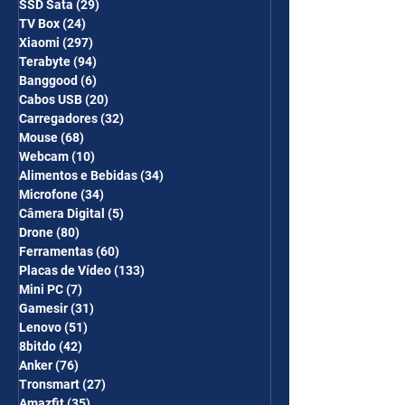
SSD Sata
(29)
29 posts
TV Box
(24)
24 posts
Xiaomi
(297)
297 posts
Terabyte
(94)
94 posts
Banggood
(6)
6 posts
Cabos USB
(20)
20 posts
Carregadores
(32)
32 posts
Mouse
(68)
68 posts
Webcam
(10)
10 posts
Alimentos e Bebidas
(34)
34 posts
Microfone
(34)
34 posts
Câmera Digital
(5)
5 posts
Drone
(80)
80 posts
Ferramentas
(60)
60 posts
Placas de Vídeo
(133)
133 posts
Mini PC
(7)
7 posts
Gamesir
(31)
31 posts
Lenovo
(51)
51 posts
8bitdo
(42)
42 posts
Anker
(76)
76 posts
Tronsmart
(27)
27 posts
Amazfit
(35)
35 posts