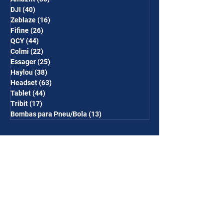
DJI
(40)
40 posts
Zeblaze
(16)
16 posts
Fifine
(26)
26 posts
QCY
(44)
44 posts
Colmi
(22)
22 posts
Essager
(25)
25 posts
Haylou
(38)
38 posts
Headset
(63)
63 posts
Tablet
(44)
44 posts
Tribit
(17)
17 posts
Bombas para Pneu/Bola
(13)
13 posts