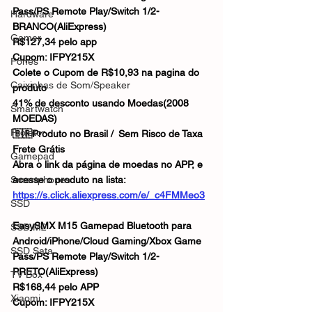
Pass/PS Remote Play/Switch 1/2-
Hardware
BRANCO(AliExpress)
Gamer
R$127,34 pelo app
Cupom: IFPY215X
Fones
Colete o Cupom de R$10,93 na pagina do 
Caixinhas de Som/Speaker
produto
41% de desconto usando Moedas(2008 
Smartwatch
MOEDAS)
Projetor
🇧🇷Produto no Brasil / Sem Risco de Taxa
Frete Grátis
Gamepad
Abra o link da página de moedas no APP, e 
Smartphones
acesse o produto na lista:
https://s.click.aliexpress.com/e/_c4FMMeo3
SSD
EasySMX M15 Gamepad Bluetooth para 
SSD M2
Android/iPhone/Cloud Gaming/Xbox Game 
SSD Sata
Pass/PS Remote Play/Switch 1/2-
PRETO(AliExpress)
TV Box
R$168,44 pelo APP
Xiaomi
Cupom: IFPY215X