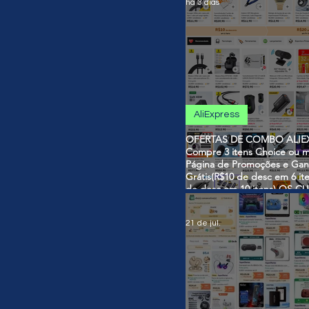
há 3 dias
AliExpress
OFERTAS DE COMBO ALIEX
Compre 3 itens Choice ou m
Página de Promoções e Gan
Grátis(R$10 de desc em 6 it
de desc em 10 itens) OS 
SÃO VÁLIDOS NO COMBO
21 de jul.