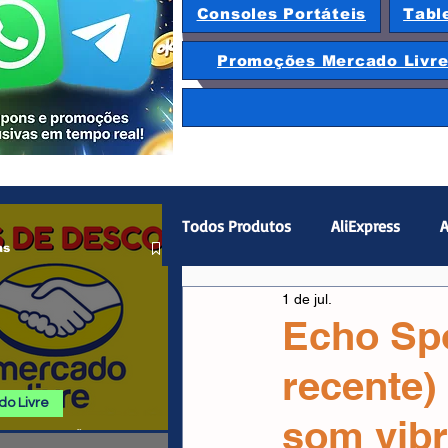
Consoles Portáteis
Tabl
Promoções Mercado Livr
Todos Produtos
AliExpress
A
as
1 de jul.
Magazine Luiza
Hardware
Echo Sp
recente)
Gamepad
Smartphones
o Livre
som vib
 E PROMOÇÕES