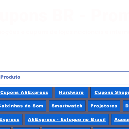
Cupons BR - Pro
moções e cupons de lojas nacionais e inter
Cupons AliExpress
Hardware
Cupons Shop
Caixinhas de Som
Smartwatch
Projetores
D
Express
AliExpress - Estoque no Brasil
Acess