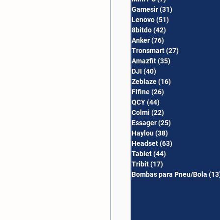
Gamesir
(31)
31 posts
Lenovo
(51)
51 posts
8bitdo
(42)
42 posts
Anker
(76)
76 posts
Tronsmart
(27)
27 posts
Amazfit
(35)
35 posts
DJI
(40)
40 posts
Zeblaze
(16)
16 posts
Fifine
(26)
26 posts
QCY
(44)
44 posts
Colmi
(22)
22 posts
Essager
(25)
25 posts
Haylou
(38)
38 posts
Headset
(63)
63 posts
Tablet
(44)
44 posts
Tribit
(17)
17 posts
Bombas para Pneu/Bola
(13