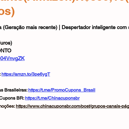
Mouse
Webcam
Alimentos e Bebidas
Microfone
os)
e 5 estrelas.
 (Geração mais recente) | Despertador inteligente com
uros)
ONTO
/B04VnvgZK
 
https://amzn.to/3pe6ygT
 Brasileiras: 
https://t.me/PromoCupons_Brasil
 Cupons BR: 
https://t.me/Chinacuponsbr
oções: 
https://www.chinacuponsbr.com/post/grupos-canais-pá