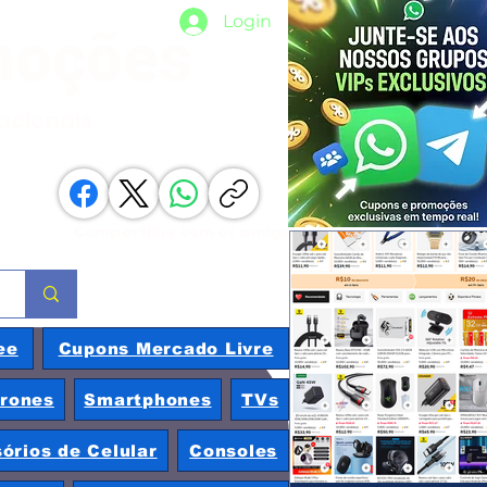
Login
moções
nacionais
Compartilhe com os amigos
ee
Cupons Mercado Livre
rones
Smartphones
TVs
órios de Celular
Consoles