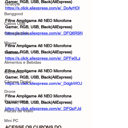
Gamer, RGB, USB, Black(AliExpress) 
Terabyte
https://s.click.aliexpress.com/e/_DcAyHOl
Banggood
Fifine Ampligame A6 NEO Microfone 
Cabos USB
Gamer, RGB, USB, Black(AliExpress) 
Carregadores
https://s.click.aliexpress.com/e/_DFQ6RSN
Mouse
Fifine Ampligame A6 NEO Microfone 
Gamer, RGB, USB, Black(AliExpress) 
Webcam
https://s.click.aliexpress.com/e/_DFFe0Lz
Alimentos e Bebidas
Fifine Ampligame A6 NEO Microfone 
Microfone
Gamer, RGB, USB, Black(AliExpress) 
Câmera Digital
https://s.click.aliexpress.com/e/_DdgbWOJ
Drone
Fifine Ampligame A6 NEO Microfone 
Ferramentas
Gamer, RGB, USB, Black(AliExpress) 
https://s.click.aliexpress.com/e/_DFQpFJd
Placas de Vídeo
Mini PC
ACESSE OS CUPONS DO 