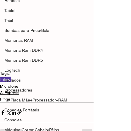
Headset
Tablet
Tribit
Bombas para Pneu/Bola
Memórias RAM
Memória Ram DDR4
Memória Ram DDR5
Logitech
Tags:
Fifine
Teclados
Microfone
Processadores
AliExpress
Fifine
KIt Placa Mãe+Processador+RAM
Consoles Portáteis
Consoles
Máquina Cortar Cabelo/Pêlos