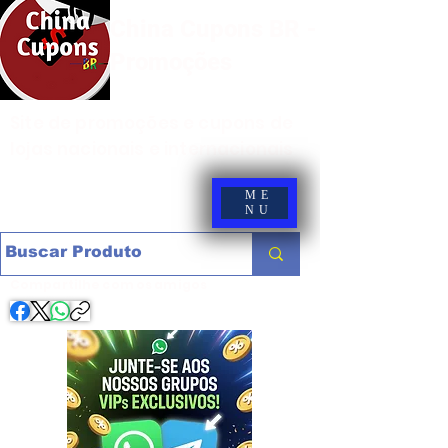
China Cupons BR -
Promoções
Site de promoções e cupons de
lojas nacionais e internacionais
ME
NU
Compartilhe com os amigos