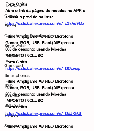
Frete Grátis 
Hardware
Abra o link da página de moedas no APP, e 
Gamer
acesse o produto na lista:
https://s.click.aliexpress.com/e/_c3kAu9Mx
Fones
Caixinhas de Som/Speaker
Fifine Ampligame A6 NEO Microfone 
Gamer, RGB, USB, Black(AliExpress) 
Smartwatch
6% de desconto usando Moedas 
Projetor
IMPOSTO INCLUSO 
Frete Grátis 
Gamepad
https://s.click.aliexpress.com/e/_DCcvsip
Smartphones
Fifine Ampligame A6 NEO Microfone 
SSD
Gamer, RGB, USB, Black(AliExpress) 
6% de desconto usando Moedas 
SSD M2
IMPOSTO INCLUSO 
SSD Sata
Frete Grátis 
https://s.click.aliexpress.com/e/_DdJXhUh
TV Box
Xiaomi
Fifine Ampligame A6 NEO Microfone 