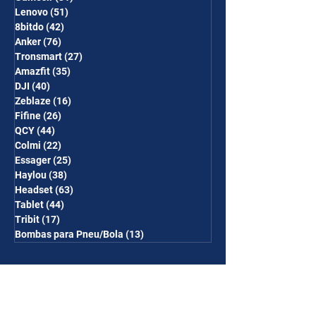
Lenovo
(51)
51 posts
8bitdo
(42)
42 posts
Anker
(76)
76 posts
Tronsmart
(27)
27 posts
Amazfit
(35)
35 posts
DJI
(40)
40 posts
Zeblaze
(16)
16 posts
Fifine
(26)
26 posts
QCY
(44)
44 posts
Colmi
(22)
22 posts
Essager
(25)
25 posts
Haylou
(38)
38 posts
Headset
(63)
63 posts
Tablet
(44)
44 posts
Tribit
(17)
17 posts
Bombas para Pneu/Bola
(13)
13 posts