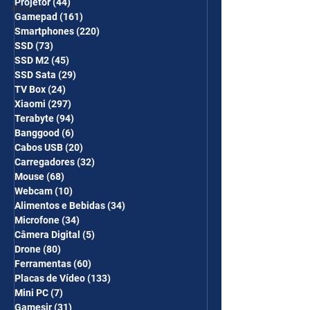
Projetor
(44)
44 posts
Gimbal
Gamepad
(161)
161 posts
Smartphones
(220)
220 posts
SSD
(73)
73 posts
SSD M2
(45)
45 posts
SSD Sata
(29)
29 posts
TV Box
(24)
24 posts
Xiaomi
(297)
297 posts
Terabyte
(94)
94 posts
Banggood
(6)
6 posts
Cabos USB
(20)
20 posts
Carregadores
(32)
32 posts
Mouse
(68)
68 posts
Webcam
(10)
10 posts
Alimentos e Bebidas
(34)
34 posts
Microfone
(34)
34 posts
Câmera Digital
(5)
5 posts
Drone
(80)
80 posts
Ferramentas
(60)
60 posts
Placas de Vídeo
(133)
133 posts
Mini PC
(7)
7 posts
Gamesir
(31)
31 posts