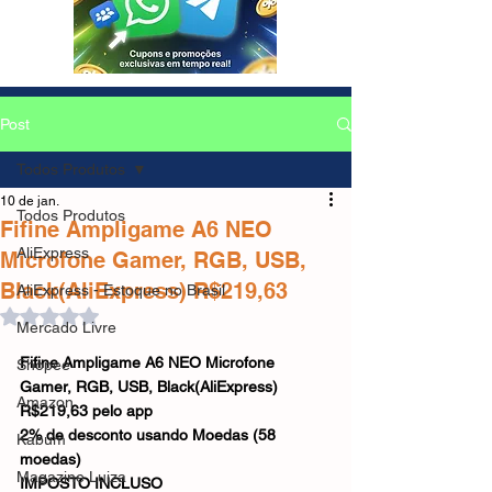
Post
Todos Produtos
10 de jan.
Todos Produtos
Fifine Ampligame A6 NEO
AliExpress
Microfone Gamer, RGB, USB,
Black(AliExpress) R$219,63
AliExpress - Estoque no Brasil
Avaliado com NaN de 5 estrelas.
Mercado Livre
Fifine Ampligame A6 NEO Microfone 
Shopee
Gamer, RGB, USB, Black(AliExpress) 
Amazon
R$219,63 pelo app
2% de desconto usando Moedas (58 
Kabum
moedas)
Magazine Luiza
IMPOSTO INCLUSO 