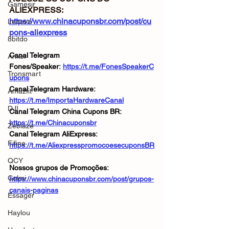
Gamesir
ALIEXPRESS: 
https://www.chinacuponsbr.com/post/cu
Lenovo
pons-aliexpress
8bitdo
Canal Telegram 
Anker
Fones/Speaker: 
https://t.me/FonesSpeakerC
Tronsmart
upons
Canal Telegram Hardware: 
Amazfit
https://t.me/ImportaHardwareCanal
DJI
Canal Telegram China Cupons BR: 
https://t.me/Chinacuponsbr
Zeblaze
Canal Telegram AliExpress: 
Fifine
https://t.me/AliexpresspromocoesecuponsBR
QCY
Nossos grupos de Promoções: 
Colmi
https://www.chinacuponsbr.com/post/grupos-
canais-paginas
Essager
Haylou