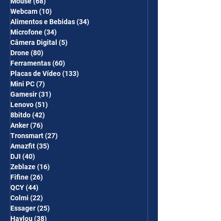
Mouse
(68)
68 posts
Webcam
(10)
10 posts
Alimentos e Bebidas
(34)
34 posts
Microfone
(34)
34 posts
Câmera Digital
(5)
5 posts
Drone
(80)
80 posts
Ferramentas
(60)
60 posts
Placas de Vídeo
(133)
133 posts
Mini PC
(7)
7 posts
Gamesir
(31)
31 posts
Lenovo
(51)
51 posts
8bitdo
(42)
42 posts
Anker
(76)
76 posts
Tronsmart
(27)
27 posts
Amazfit
(35)
35 posts
DJI
(40)
40 posts
Zeblaze
(16)
16 posts
Fifine
(26)
26 posts
QCY
(44)
44 posts
Colmi
(22)
22 posts
Essager
(25)
25 posts
Haylou
(38)
38 posts