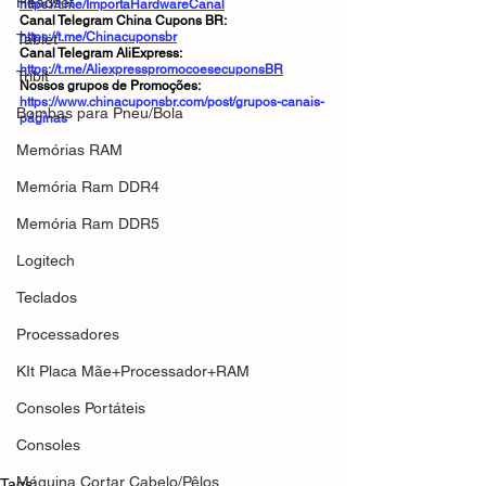
Headset
https://t.me/ImportaHardwareCanal
Canal Telegram China Cupons BR: 
https://t.me/Chinacuponsbr
Tablet
Canal Telegram AliExpress: 
https://t.me/AliexpresspromocoesecuponsBR
Tribit
Nossos grupos de Promoções: 
https://www.chinacuponsbr.com/post/grupos-canais-
Bombas para Pneu/Bola
páginas
Memórias RAM
Memória Ram DDR4
Memória Ram DDR5
Logitech
Teclados
Processadores
KIt Placa Mãe+Processador+RAM
Consoles Portáteis
Consoles
Máquina Cortar Cabelo/Pêlos
Tags: