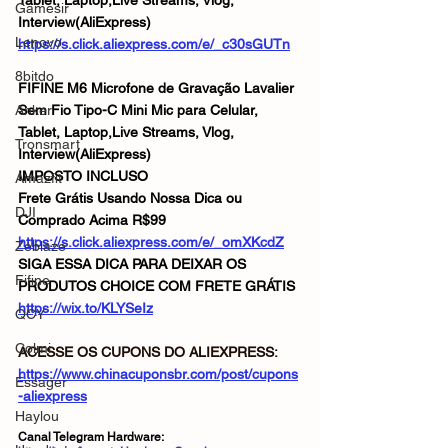
Tablet, Laptop,Live Streams, Vlog, 
Gamesir
Interview(AliExpress)
Lenovo
https://s.click.aliexpress.com/e/_c30sGUTn
8bitdo
FIFINE M6 Microfone de Gravação Lavalier 
Anker
Sem Fio Tipo-C Mini Mic para Celular, 
Tablet, Laptop,Live Streams, Vlog, 
Tronsmart
Interview(AliExpress)
IMPOSTO INCLUSO
Amazfit
Frete Grátis Usando Nossa Dica ou 
DJI
Comprado Acima R$99
https://s.click.aliexpress.com/e/_omXKcdZ
Zeblaze
SIGA ESSA DICA PARA DEIXAR OS 
Fifine
PRODUTOS CHOICE COM FRETE GRÁTIS
https://wix.to/KLYSeIz
QCY
Colmi
ACESSE OS CUPONS DO ALIEXPRESS: 
https://www.chinacuponsbr.com/post/cupons
Essager
-aliexpress
Haylou
Canal Telegram Hardware: 