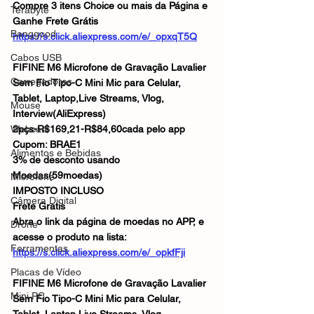
Compre 3 itens Choice ou mais da Página e 
Terabyte
Ganhe Frete Grátis
Banggood
https://s.click.aliexpress.com/e/_opxqT5Q
Cabos USB
FIFINE M6 Microfone de Gravação Lavalier 
Carregadores
Sem Fio Tipo-C Mini Mic para Celular, 
Tablet, Laptop,Live Streams, Vlog, 
Mouse
Interview(AliExpress)
Webcam
2pçs-R$169,21-R$84,60cada pelo app
Cupom: BRAE1
Alimentos e Bebidas
3% de desconto usando 
Moedas(59moedas)
Microfone
IMPOSTO INCLUSO
Câmera Digital
Frete Gratis 
Abra o link da página de moedas no APP, e 
Drone
acesse o produto na lista:
Ferramentas
https://s.click.aliexpress.com/e/_opkfFji
Placas de Vídeo
FIFINE M6 Microfone de Gravação Lavalier 
Mini PC
Sem Fio Tipo-C Mini Mic para Celular, 