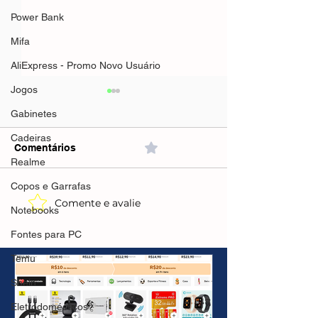
Power Bank
Mifa
AliExpress - Promo Novo Usuário
Jogos
Gabinetes
Cadeiras
Comentários
0.0 / 5 (0)
Realme
Copos e Garrafas
Comente e avalie
Filtro De Linha + Dps
Filtro De Linha
Notebooks
Iclamper 8 Tomadas Lcf
IClamper Energ
Branco(Mercado
Transparente
Fontes para PC
Livre)R$69,45 em 3X
Lcf(Mercado
Temu
Livre)R$49,63 e
02pçs-R$98,71
Shein
Eletrodomésticos