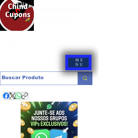
China Cupons BR -
Promoções
Site de promoções e cupons de
lojas nacionais e internacionais
ME
NU
Compartilhe com os amigos