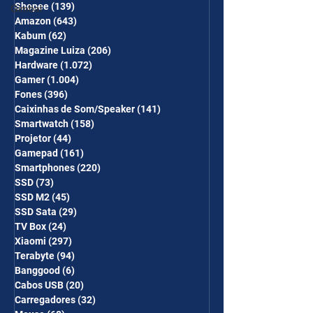
Shopee
(139)
139 posts
Gimbal
Amazon
(643)
643 posts
Kabum
(62)
62 posts
Magazine Luiza
(206)
206 posts
Hardware
(1.072)
1.072 posts
Gamer
(1.004)
1.004 posts
Fones
(396)
396 posts
Caixinhas de Som/Speaker
(141)
141 posts
Smartwatch
(158)
158 posts
Projetor
(44)
44 posts
Gamepad
(161)
161 posts
Smartphones
(220)
220 posts
SSD
(73)
73 posts
SSD M2
(45)
45 posts
SSD Sata
(29)
29 posts
TV Box
(24)
24 posts
Xiaomi
(297)
297 posts
Terabyte
(94)
94 posts
Banggood
(6)
6 posts
Cabos USB
(20)
20 posts
Carregadores
(32)
32 posts