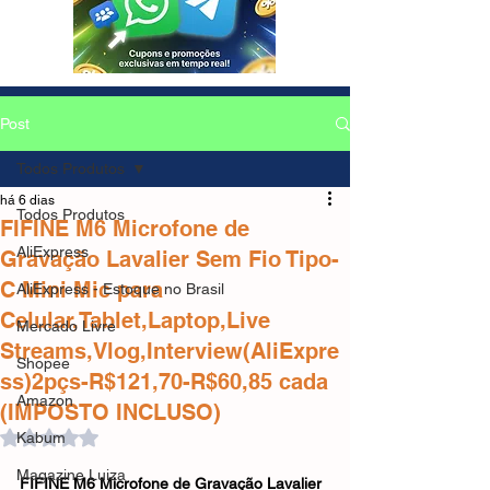
Post
Todos Produtos
há 6 dias
Todos Produtos
FIFINE M6 Microfone de
AliExpress
Gravação Lavalier Sem Fio Tipo-
C Mini Mic para
AliExpress - Estoque no Brasil
Celular,Tablet,Laptop,Live
Mercado Livre
Streams,Vlog,Interview(AliExpre
Shopee
ss)2pçs-R$121,70-R$60,85 cada
Amazon
(IMPOSTO INCLUSO)
Avaliado com NaN de 5 estrelas.
Kabum
Magazine Luiza
FIFINE M6 Microfone de Gravação Lavalier 