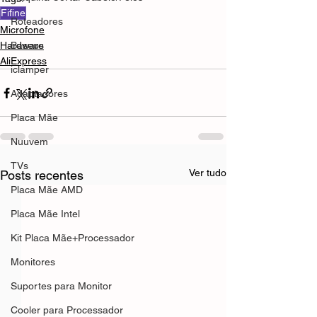
Fifine
Roteadores
Microfone
Hardware
Baseus
AliExpress
iclamper
Adaptadores
Placa Mãe
Nuuvem
TVs
Ver tudo
Posts recentes
Placa Mãe AMD
Placa Mãe Intel
Kit Placa Mãe+Processador
Monitores
Suportes para Monitor
Cooler para Processador