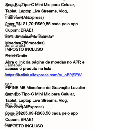
Sem Fio Tipo-C Mini Mic para Celular, 
Hardware
Tablet, Laptop,Live Streams, Vlog, 
Gamer
Interview(AliExpress)
2pçs-R$121,70-R$60,85 cada pelo app
Fones
Cupom: BRAE1
Caixinhas de Som/Speaker
25% de desconto usando 
Moedas(756moedas)
Smartwatch
IMPOSTO INCLUSO
Projetor
Frete Gratis 
Abra o link da página de moedas no APP, e 
Gamepad
acesse o produto na lista:
Smartphones
https://s.click.aliexpress.com/e/_oB9jSFW
SSD
FIFINE M6 Microfone de Gravação Lavalier 
Sem Fio Tipo-C Mini Mic para Celular, 
SSD M2
Tablet, Laptop,Live Streams, Vlog, 
SSD Sata
Interview(AliExpress)
3pçs-R$205,69-R$68,56 cada pelo app
TV Box
Cupom: BRAE1
Xiaomi
IMPOSTO INCLUSO