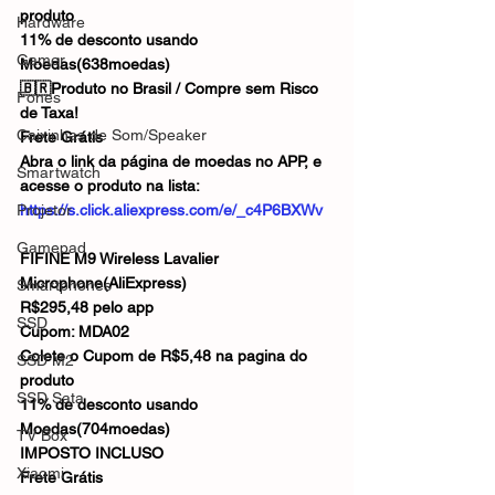
produto
Hardware
11% de desconto usando 
Gamer
Moedas(638moedas)
🇧🇷Produto no Brasil / Compre sem Risco 
Fones
de Taxa!
Caixinhas de Som/Speaker
Frete Grátis
Abra o link da página de moedas no APP, e 
Smartwatch
acesse o produto na lista:
Projetor
https://s.click.aliexpress.com/e/_c4P6BXWv
Gamepad
FIFINE M9 Wireless Lavalier 
Microphone(AliExpress)
Smartphones
R$295,48 pelo app
SSD
Cupom: MDA02
Colete o Cupom de R$5,48 na pagina do 
SSD M2
produto
SSD Sata
11% de desconto usando 
Moedas(704moedas)
TV Box
IMPOSTO INCLUSO
Xiaomi
Frete Grátis