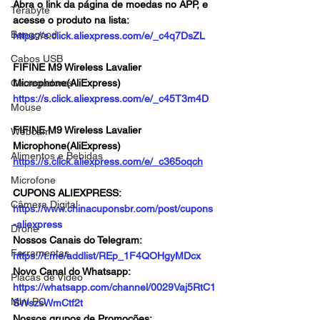
Abra o link da página de moedas no APP, e 
Terabyte
acesse o produto na lista:
Banggood
https://s.click.aliexpress.com/e/_c4q7DsZL
Cabos USB
FIFINE M9 Wireless Lavalier 
Carregadores
Microphone(AliExpress)
https://s.click.aliexpress.com/e/_c45T3m4D
Mouse
FIFINE M9 Wireless Lavalier 
Webcam
Microphone(AliExpress)
Alimentos e Bebidas
https://s.click.aliexpress.com/e/_c365oqch
Microfone
CUPONS ALIEXPRESS: 
Câmera Digital
https://www.chinacuponsbr.com/post/cupons
-aliexpress
Drone
Nossos Canais do Telegram: 
Ferramentas
https://t.me/addlist/REp_1F4QOHgyMDcx
Novo Canal do Whatsapp: 
Placas de Vídeo
https://whatsapp.com/channel/0029Vaj5RtC1
Mini PC
SWszsWmCtf2t
Nossos grupos de Promoções: 