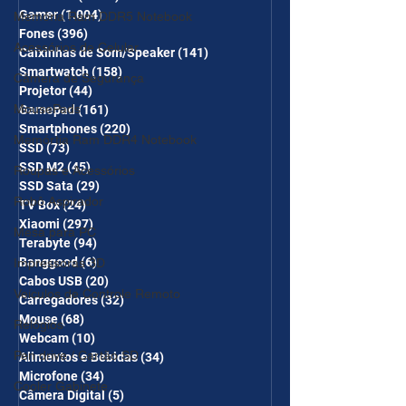
Gamer
(1.004)
1.004 posts
Memória Ram DDR5 Notebook
Fones
(396)
396 posts
Acessórios de Celular
Caixinhas de Som/Speaker
(141)
141 posts
Smartwatch
(158)
158 posts
Câmera de Segurança
Projetor
(44)
44 posts
MousePads
Gamepad
(161)
161 posts
Smartphones
(220)
220 posts
Memórtia Ram DDR4 Notebook
SSD
(73)
73 posts
SSD M2
(45)
45 posts
Roupas e Acessórios
SSD Sata
(29)
29 posts
Robô Aspirador
TV Box
(24)
24 posts
Xiaomi
(297)
297 posts
Mesa para PC
Terabyte
(94)
94 posts
Banggood
(6)
6 posts
Impressoras 3D
Cabos USB
(20)
20 posts
Veículos de Controle Remoto
Carregadores
(32)
32 posts
Mouse
(68)
68 posts
Relógios
Webcam
(10)
10 posts
Pen drive / Cartão SD
Alimentos e Bebidas
(34)
34 posts
Microfone
(34)
34 posts
Cooler Gabinete
Câmera Digital
(5)
5 posts