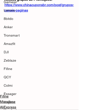
Gamesir
https://www.chinacuponsbr.com/post/grupos-
Lenovo
canais-paginas
8bitdo
Anker
Tronsmart
Amazfit
DJI
Zeblaze
Fifine
QCY
Colmi
Essager
Fifine
Microfone
Haylou
AliExpress