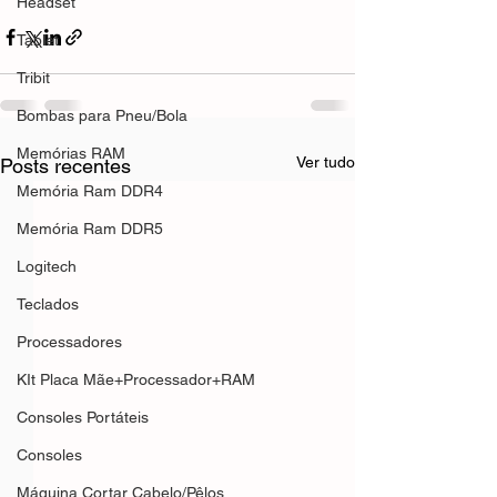
Headset
Tablet
Tribit
Bombas para Pneu/Bola
Memórias RAM
Ver tudo
Posts recentes
Memória Ram DDR4
Memória Ram DDR5
Logitech
Teclados
Processadores
KIt Placa Mãe+Processador+RAM
Consoles Portáteis
Consoles
Máquina Cortar Cabelo/Pêlos