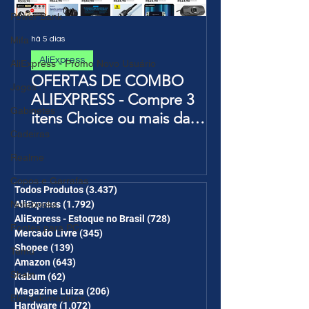
Power Bank
há 5 dias
Mifa
AliExpress
AliExpress - Promo Novo Usuário
OFERTAS DE COMBO
Jogos
ALIEXPRESS - Compre 3
Gabinetes
itens Choice ou mais da
Página de Promoções e
Cadeiras
Ganhe Frete Grátis(R$10 de
Realme
desc em 6 itens/R$25 de
Copos e Garrafas
desc em 10 itens) OS
Todos Produtos
(3.437)
3.437 posts
Notebooks
AliExpress
(1.792)
1.792 posts
CUPONS SÃO VÁLIDOS NO
AliExpress - Estoque no Brasil
(728)
728 posts
COMBO
Fontes para PC
Mercado Livre
(345)
345 posts
Shopee
(139)
139 posts
Temu
Amazon
(643)
643 posts
Shein
Kabum
(62)
62 posts
Magazine Luiza
(206)
206 posts
Eletrodomésticos
Hardware
(1.072)
1.072 posts