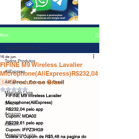
Post
Todos Produtos
16 de jun.
Todos Produtos
FIFINE M9 Wireless Lavalier
AliExpress
Microphone(AliExpress)R$232,04
🇧🇷Produto no Brasil
AliExpress - Estoque no Brasil
Avaliado com NaN de 5 estrelas.
Mercado Livre
FIFINE M9 Wireless Lavalier 
Microphone(AliExpress)
Shopee
R$232,04 pelo app
Amazon
Cupom: MDA02
R$239,61 pelo app
Kabum
Cupom: IFPZ3HG9
Magazine Luiza
Colete o Cupom de R$5,48 na pagina do 