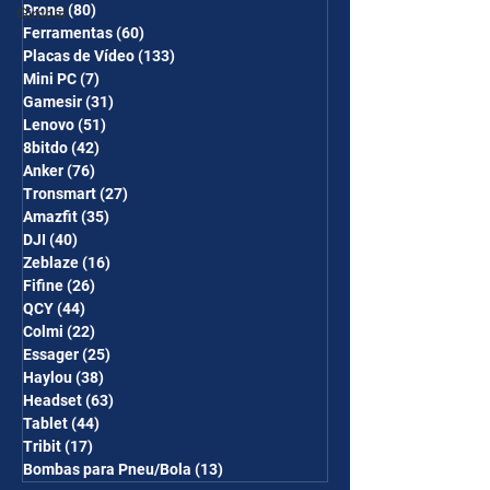
Drone
(80)
80 posts
Gimbal
Ferramentas
(60)
60 posts
Placas de Vídeo
(133)
133 posts
Mini PC
(7)
7 posts
Gamesir
(31)
31 posts
Lenovo
(51)
51 posts
8bitdo
(42)
42 posts
Anker
(76)
76 posts
Tronsmart
(27)
27 posts
Amazfit
(35)
35 posts
DJI
(40)
40 posts
Zeblaze
(16)
16 posts
Fifine
(26)
26 posts
QCY
(44)
44 posts
Colmi
(22)
22 posts
Essager
(25)
25 posts
Haylou
(38)
38 posts
Headset
(63)
63 posts
Tablet
(44)
44 posts
Tribit
(17)
17 posts
Bombas para Pneu/Bola
(13)
13 posts