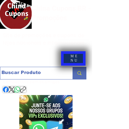
China Cupons BR -
Promoções
Site de promoções e cupons de
lojas nacionais e internacionais
ME
NU
Compartilhe com os amigos