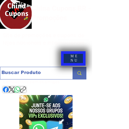
China Cupons BR -
Promoções
Site de promoções e cupons de
lojas nacionais e internacionais
ME
NU
Compartilhe com os amigos