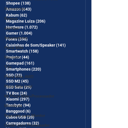
Shopee
(138)
138 posts
Roteadores
Amazon
(643)
643 posts
Kabum
(62)
62 posts
Baseus
Magazine Luiza
(206)
206 posts
Hardware
(1.072)
1.072 posts
iclamper
Gamer
(1.004)
1.004 posts
Adaptadores
Fones
(396)
396 posts
Caixinhas de Som/Speaker
(141)
141 posts
Placa Mãe
Smartwatch
(158)
158 posts
Projetor
(44)
44 posts
Nuuvem
Gamepad
(161)
161 posts
TVs
Smartphones
(220)
220 posts
SSD
(73)
73 posts
Placa Mãe AMD
SSD M2
(45)
45 posts
Placa Mãe Intel
SSD Sata
(29)
29 posts
TV Box
(24)
24 posts
Kit Placa Mãe+Processador
Xiaomi
(297)
297 posts
Terabyte
(94)
94 posts
Monitores
Banggood
(6)
6 posts
Suportes para Monitor
Cabos USB
(20)
20 posts
Carregadores
(32)
32 posts
Cooler para Processador