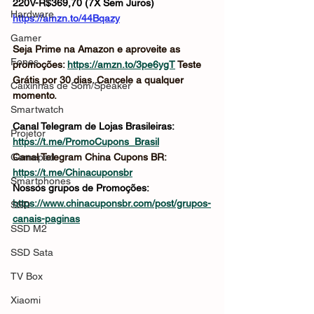
220V-R$369,70 (7X Sem Juros)
Hardware
https://amzn.to/44Bqazy
Gamer
Seja Prime na Amazon e aproveite as 
Fones
promoções: 
https://amzn.to/3pe6ygT
 Teste 
Grátis por 30 dias. Cancele a qualquer 
Caixinhas de Som/Speaker
momento.
Smartwatch
Canal Telegram de Lojas Brasileiras: 
Projetor
https://t.me/PromoCupons_Brasil
Gamepad
Canal Telegram China Cupons BR: 
https://t.me/Chinacuponsbr
Smartphones
Nossos grupos de Promoções: 
https://www.chinacuponsbr.com/post/grupos-
SSD
canais-paginas
SSD M2
SSD Sata
TV Box
Xiaomi