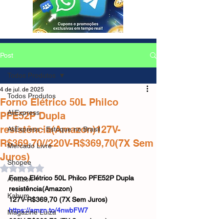
Post
Todos Produtos
4 de jul. de 2025
Todos Produtos
Forno Elétrico 50L Philco
AliExpress
PFE52P Dupla
resistência(Amazon)127V-
AliExpress - Estoque no Brasil
R$369,70//220V-R$369,70(7X Sem
Mercado Livre
Juros)
Shopee
Avaliado com NaN de 5 estrelas.
Forno Elétrico 50L Philco PFE52P Dupla 
Amazon
resistência(Amazon)
Kabum
127V-R$369,70 (7X Sem Juros)
https://amzn.to/4nwbFW7
Magazine Luiza