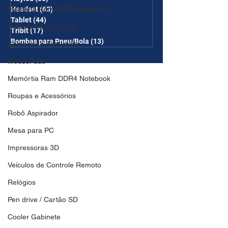
Headset
(63)
63 posts
Memória Ram DDR5 Notebook
Tablet
(44)
44 posts
Acessórios de Celular
Tribit
(17)
17 posts
Bombas para Pneu/Bola
(13)
13 posts
Câmera de Segurança
MousePads
Memórtia Ram DDR4 Notebook
Roupas e Acessórios
Robô Aspirador
Mesa para PC
Impressoras 3D
Veículos de Controle Remoto
Relógios
Pen drive / Cartão SD
Cooler Gabinete