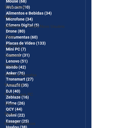
Mouse
(68)
68 posts
Power Bank
Webcam
(10)
10 posts
Alimentos e Bebidas
(34)
34 posts
Mifa
Microfone
(34)
34 posts
Câmera Digital
(5)
5 posts
AliExpress - Promo Novo Usuário
Drone
(80)
80 posts
Jogos
Ferramentas
(60)
60 posts
Placas de Vídeo
(133)
133 posts
Gabinetes
Mini PC
(7)
7 posts
Gamesir
(31)
31 posts
Cadeiras
Lenovo
(51)
51 posts
Realme
8bitdo
(42)
42 posts
Anker
(76)
76 posts
Copos e Garrafas
Tronsmart
(27)
27 posts
Notebooks
Amazfit
(35)
35 posts
DJI
(40)
40 posts
Fontes para PC
Zeblaze
(16)
16 posts
Fifine
(26)
26 posts
Temu
QCY
(44)
44 posts
Shein
Colmi
(22)
22 posts
Essager
(25)
25 posts
Eletrodomésticos
Haylou
(38)
38 posts