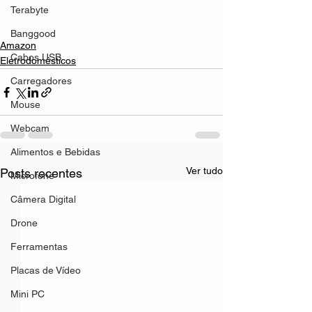
Terabyte
Banggood
Amazon
Cabos USB
Eletrodomésticos
Carregadores
Mouse
Webcam
Alimentos e Bebidas
Ver tudo
Posts recentes
Microfone
Câmera Digital
Drone
Ferramentas
Placas de Vídeo
Mini PC